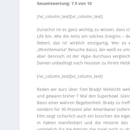
Gesamtwertung: 7,9 von 10
[/vc_column_text][vc_column_text]
Zunächst ist es ganz wichtig zu wissen, dass 
Life bin. Wie die Amis ein solches Ereignis –
fiebert, das ist wirklich einzigartig. Wer e
„Wrestlemania“ Besuche dazu), der weiß es umso
aber dennoch ist der Hype durchaus vergleichb
Damen unbedingt nach Houston zu ihrem Helde
[/vc_column_text][vc_column_text]
Reden wir kurz über Tom Brady! Vielleicht wei
und gewann bisher 7 Mal den Superbowl. Gleichz
Basis einer wahren Begebenheit. Brady zu treff
sondern für 95 Prozent aller Amerikaner (sofer
Film zeigt sicherlich auch ein bisschen die eig
in Fakten manifestiert und die Historie des
unmöglich für die Patriots das Spiel noch zu 