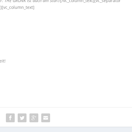
ler: THE GRONK ist auch am Start!
[/vc_column_text][vc_separator
][vc_column_text]
it!
: