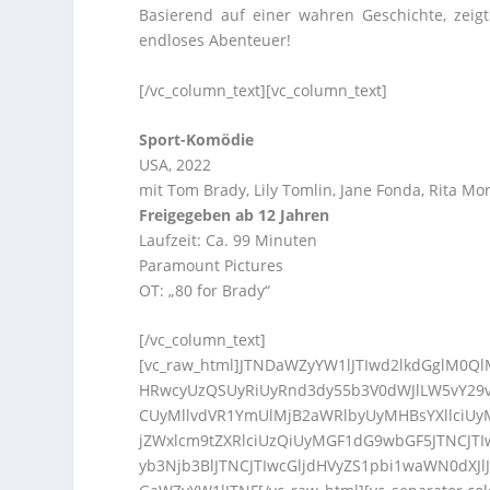
Basierend auf einer wahren Geschichte, zeig
endloses Abenteuer!
[/vc_column_text][vc_column_text]
Sport-Komödie
USA, 2022
mit Tom Brady, Lily Tomlin, Jane Fonda, Rita Mor
Freigegeben ab 12 Jahren
Laufzeit: Ca. 99 Minuten
Paramount Pictures
OT: „80 for Brady“
[/vc_column_text]
[vc_raw_html]JTNDaWZyYW1lJTIwd2lkdGglM0Q
HRwcyUzQSUyRiUyRnd3dy55b3V0dWJlLW5vY29v
CUyMllvdVR1YmUlMjB2aWRlbyUyMHBsYXllciU
jZWxlcm9tZXRlciUzQiUyMGF1dG9wbGF5JTNCJTIw
yb3Njb3BlJTNCJTIwcGljdHVyZS1pbi1waWN0dXJl