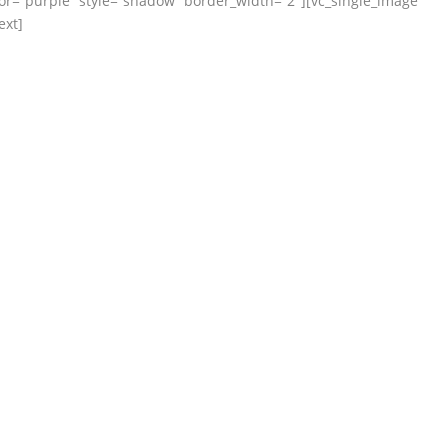
r=“purple“ style=“shadow“ border_width=“2″][vc_single_image
ext]