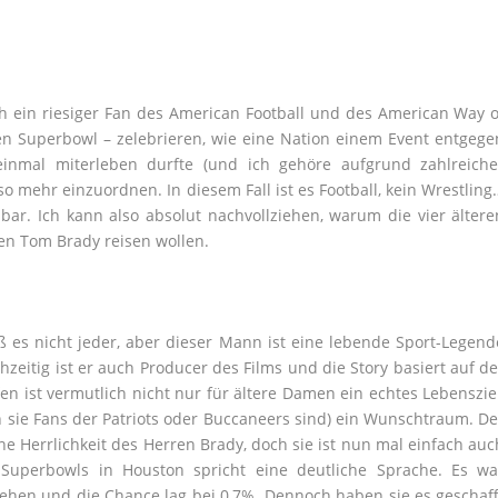
ich ein riesiger Fan des American Football und des American Way o
 den Superbowl – zelebrieren, wie eine Nation einem Event entgege
s einmal miterleben durfte (und ich gehöre aufgrund zahlreiche
 mehr einzuordnen. In diesem Fall ist es Football, kein Wrestling
ar. Ich kann also absolut nachvollziehen, warum die vier ältere
n Tom Brady reisen wollen.
ß es nicht jeder, aber dieser Mann ist eine lebende Sport-Legend
eitig ist er auch Producer des Films und die Story basiert auf de
en ist vermutlich nicht nur für ältere Damen ein echtes Lebensziel
n sie Fans der Patriots oder Buccaneers sind) ein Wunschtraum. De
ene Herrlichkeit des Herren Brady, doch sie ist nun mal einfach auc
 Superbowls in Houston spricht eine deutliche Sprache. Es wa
drehen und die Chance lag bei 0,7%. Dennoch haben sie es geschaff