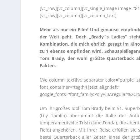
[vc_row][vc_column][vc_single_image image=“814
[vc_row][vc_column][vc_column_text]
Mehr als nur ein Film! Und genauso empfinde
der Welt geht. Doch „Brady´s Ladies“ steh
Kombination, die mich ehrlich gesagt im Kinos
zu 1 ebenso empfinden wird. Schauspiellegen
Tom Brady, der wohl größte Quarterback all
Fakten.
[/vc_column_text][vc_separator color=“purple“ 
font_container=“tag:h4|text_align:left“
google_fonts=“font_family:Poly%3Aregular%2Ci
Um ihr großes Idol Tom Brady beim 51. Superbo
(Lily Tomlin) übernimmt die Rolle der An
temperamentvolle Trish (Jane Fonda), die abent
Field) angehören. Mit ihrer Reise erfüllen si
beste Quarterback aller Zeiten eines der grö