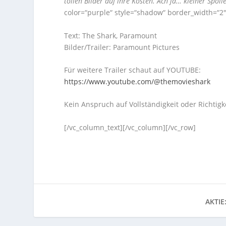
tollen Bilder auf ihre Kosten. Ach ja… kleiner Spoi
color=“purple“ style=“shadow“ border_width=“2″
Text: The Shark, Paramount
Bilder/Trailer: Paramount Pictures
Für weitere Trailer schaut auf YOUTUBE:
https://www.youtube.com/@themovieshark
Kein Anspruch auf Vollständigkeit oder Richtigke
[/vc_column_text][/vc_column][/vc_row]
AKTIE