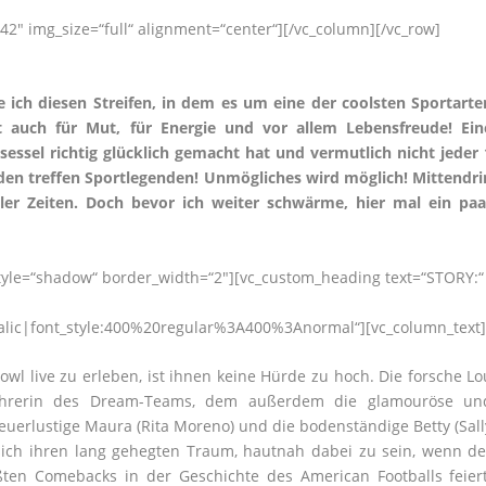
2″ img_size=“full“ alignment=“center“][/vc_column][/vc_row]
 ich diesen Streifen, in dem es um eine der coolsten Sportarte
t auch für Mut, für Energie und vor allem Lebensfreude! Ein
essel richtig glücklich gemacht hat und vermutlich nicht jeder 
den treffen Sportlegenden! Unmögliches wird möglich! Mittendri
er Zeiten. Doch bevor ich weiter schwärme, hier mal ein paa
style=“shadow“ border_width=“2″][vc_custom_heading text=“STORY:“
talic|font_style:400%20regular%3A400%3Anormal“][vc_column_text
wl live zu erleben, ist ihnen keine Hürde zu hoch. Die forsche Lo
führerin des Dream-Teams, dem außerdem die glamouröse un
euerlustige Maura (Rita Moreno) und die bodenständige Betty (Sall
e sich ihren lang gehegten Traum, hautnah dabei zu sein, wenn de
ßten Comebacks in der Geschichte des American Footballs feiert