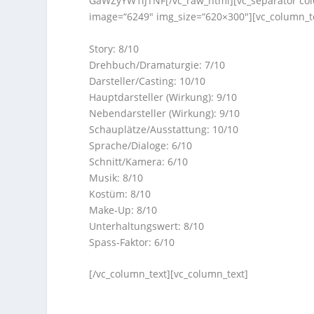
GaWZyYW1lJTNF[/vc_raw_html][vc_separator colo
image=“6249″ img_size=“620×300″][vc_column_t
Story: 8/10
Drehbuch/Dramaturgie: 7/10
Darsteller/Casting: 10/10
Hauptdarsteller (Wirkung): 9/10
Nebendarsteller (Wirkung): 9/10
Schauplätze/Ausstattung: 10/10
Sprache/Dialoge: 6/10
Schnitt/Kamera: 6/10
Musik: 8/10
Kostüm: 8/10
Make-Up: 8/10
Unterhaltungswert: 8/10
Spass-Faktor: 6/10
[/vc_column_text][vc_column_text]