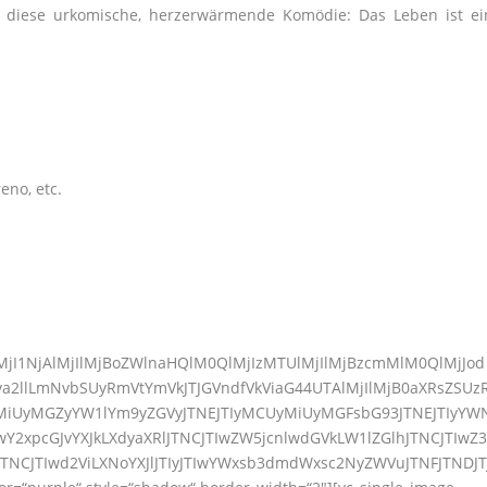
t diese urkomische, herzerwärmende Komödie: Das Leben ist ei
eno, etc.
lMjI1NjAlMjIlMjBoZWlnaHQlM0QlMjIzMTUlMjIlMjBzcmMlM0QlMjJod
a2llLmNvbSUyRmVtYmVkJTJGVndfVkViaG44UTAlMjIlMjB0aXRsZSUz
yMiUyMGZyYW1lYm9yZGVyJTNEJTIyMCUyMiUyMGFsbG93JTNEJTIyYW
Y2xpcGJvYXJkLXdyaXRlJTNCJTIwZW5jcnlwdGVkLW1lZGlhJTNCJTIwZ3
JTNCJTIwd2ViLXNoYXJlJTIyJTIwYWxsb3dmdWxsc2NyZWVuJTNFJTNDJT