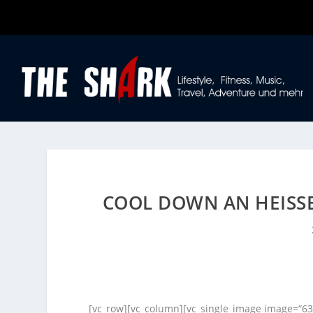
COOL DOWN AN HEISSE
[vc_row][vc_column][vc_single_image image=“63