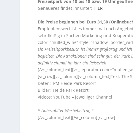
Freizeitpark von 10 bis 18 bzw. 19 Uhr geöffne
Genaueres findet ihr unter:
HIER
Die Preise beginnen bei Euro 31,50 (Onlinebuc
Empfehlenswert ist es immer mal nach Angebote
sehr fleißig in Sachen Marketing und Kooperat
color=“mulled_wine“ style=“shadow“ border_wid
Ein Freizeitparkbesuch ist immer großartig und ich
begleitet. Die Attraktionen sind sehr gut, der Park 
definitiv einmal im Jahr ein Reiseziel!
[/vc_column_text][vc_separator color=“mulled_w
[vc_row][vc_column][vc_column_text]Text: The 
Daten: PM Heide Park Resort
Bilder: Heide Park Resort
Videos: YouTube – jeweiliger Channel
* Unbezahlter Werbebeitrag *
[/vc_column_text][/vc_column][/vc_row]