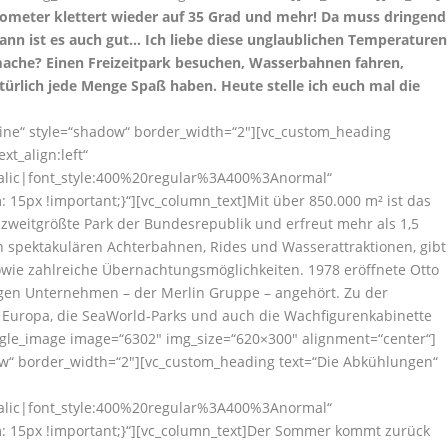
meter klettert wieder auf 35 Grad und mehr! Da muss dringend
ann ist es auch gut… Ich liebe diese unglaublichen Temperaturen
 mache? Einen Freizeitpark besuchen, Wasserbahnen fahren,
rlich jede Menge Spaß haben. Heute stelle ich euch mal die
wine“ style=“shadow“ border_width=“2″][vc_custom_heading
xt_align:left“
talic|font_style:400%20regular%3A400%3Anormal“
15px !important;}“][vc_column_text]Mit über 850.000 m² ist das
zweitgrößte Park der Bundesrepublik und erfreut mehr als 1,5
n spektakulären Achterbahnen, Rides und Wasserattraktionen, gibt
wie zahlreiche Übernachtungsmöglichkeiten. 1978 eröffnete Otto
igen Unternehmen – der Merlin Gruppe – angehört. Zu der
n Europa, die SeaWorld-Parks und auch die Wachfigurenkabinette
gle_image image=“6302″ img_size=“620×300″ alignment=“center“]
ow“ border_width=“2″][vc_custom_heading text=“Die Abkühlungen“
talic|font_style:400%20regular%3A400%3Anormal“
: 15px !important;}“][vc_column_text]Der Sommer kommt zurück