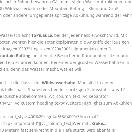
 Resort in Soltau bewahren Gäste mit vielen Wasserattraktionen un
Ob Wildwasserbahn oder Mountain Rafting – Klein und Groß
n oder andere (un)geplante spritzige Abkühlung während der Fahr
e Wasserschlacht
ToPiLauLa
, bei der jeder nass erwischt wird. Mit
oten wehren hier die Totenkopfpiraten die Angriffe der lausigen
ge image=“6303″ img_size=“620×300″ alignment=“center“]
untain Rafting
, bei dem die Besucher in Rundbooten sitzen und
en Leib erfahren können. Bei einer der größten Wasserbahnen in
cken, denn das Wasser macht, was es will.
eit ist die klassische
Wildwasserbahn
. Man sitzt in einem
fäller nass. Spätestens bei der spritzigen Schussfahrt aus 12
ine Dusche abbekommen.[/vc_column_text][vc_separator
th=“2″][vc_custom_heading text=“Weitere Highlights zum Abkühlen
talic|font_style:400%20regular%3A400%3Anormal“
15px !important;}“][vc_column_text]Wer mit „
Krake
„,
 Metern fast senkrecht in die Tiefe stürzt, wird ebenfalls