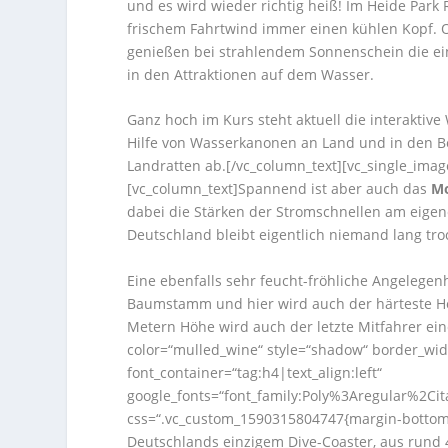
und es wird wieder richtig heiß! Im Heide Park
frischem Fahrtwind immer einen kühlen Kopf. 
genießen bei strahlendem Sonnenschein die ei
in den Attraktionen auf dem Wasser.
Ganz hoch im Kurs steht aktuell die interaktiv
Hilfe von Wasserkanonen an Land und in den Bo
Landratten ab.[/vc_column_text][vc_single_ima
[vc_column_text]Spannend ist aber auch das
Mo
dabei die Stärken der Stromschnellen am eigen
Deutschland bleibt eigentlich niemand lang tro
Eine ebenfalls sehr feucht-fröhliche Angelegenh
Baumstamm und hier wird auch der härteste Holz
Metern Höhe wird auch der letzte Mitfahrer e
color=“mulled_wine“ style=“shadow“ border_wid
font_container=“tag:h4|text_align:left“
google_fonts=“font_family:Poly%3Aregular%2Ci
css=“.vc_custom_1590315804747{margin-bottom: 
Deutschlands einzigem Dive-Coaster, aus rund 40