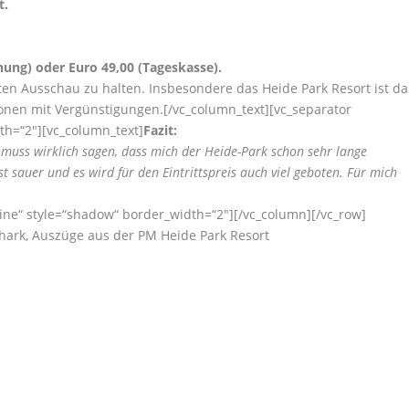
t.
hung) oder Euro 49,00 (Tageskasse).
n Ausschau zu halten. Insbesondere das Heide Park Resort ist da
ionen mit Vergünstigungen.[/vc_column_text][vc_separator
th=“2″][vc_column_text]
Fazit:
 muss wirklich sagen, dass mich der Heide-Park schon sehr lange
ist sauer und es wird für den Eintrittspreis auch viel geboten. Für mich
ine“ style=“shadow“ border_width=“2″][/vc_column][/vc_row]
Shark, Auszüge aus der PM Heide Park Resort