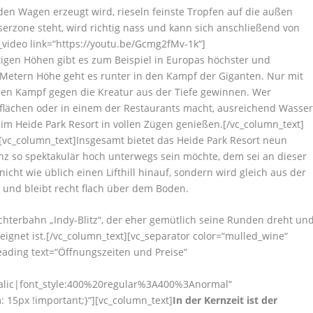
 den Wagen erzeugt wird, rieseln feinste Tropfen auf die außen
erzone steht, wird richtig nass und kann sich anschließend von
_video link=“https://youtu.be/Gcmg2fMv-1k“]
tigen Höhen gibt es zum Beispiel in Europas höchster und
 Metern Höhe geht es runter in den Kampf der Giganten. Nur mit
 den Kampf gegen die Kreatur aus der Tiefe gewinnen. Wer
flächen oder in einem der Restaurants macht, ausreichend Wasse
im Heide Park Resort in vollen Zügen genießen.[/vc_column_text]
[vc_column_text]Insgesamt bietet das Heide Park Resort neun
ganz so spektakulär hoch unterwegs sein möchte, dem sei an dieser
icht wie üblich einen Lifthill hinauf, sondern wird gleich aus der
 und bleibt recht flach über dem Boden.
chterbahn „Indy-Blitz“, der eher gemütlich seine Runden dreht un
eignet ist.[/vc_column_text][vc_separator color=“mulled_wine“
ading text=“Öffnungszeiten und Preise“
talic|font_style:400%20regular%3A400%3Anormal“
15px !important;}“][vc_column_text]
In der Kernzeit ist der