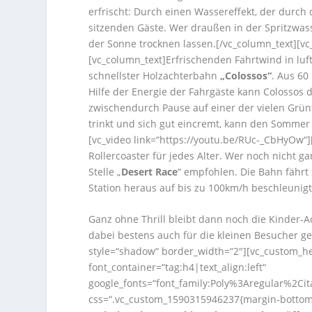
erfrischt: Durch einen Wassereffekt, der durch
sitzenden Gäste. Wer draußen in der Spritzwass
der Sonne trocknen lassen.[/vc_column_text][vc
[vc_column_text]Erfrischenden Fahrtwind in luf
schnellster Holzachterbahn
„Colossos“
. Aus 60
Hilfe der Energie der Fahrgäste kann Colossos
zwischendurch Pause auf einer der vielen Grün
trinkt und sich gut eincremt, kann den Sommer 
[vc_video link=“https://youtu.be/RUc-_CbHyOw“]
Rollercoaster für jedes Alter. Wer noch nicht 
Stelle „
Desert Race
“ empfohlen. Die Bahn fährt n
Station heraus auf bis zu 100km/h beschleunigt
Ganz ohne Thrill bleibt dann noch die Kinder-A
dabei bestens auch für die kleinen Besucher ge
style=“shadow“ border_width=“2″][vc_custom_he
font_container=“tag:h4|text_align:left“
google_fonts=“font_family:Poly%3Aregular%2Ci
css=“.vc_custom_1590315946237{margin-bottom: 