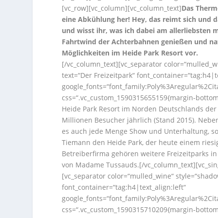
[vc_row][vc_column][vc_column_text]
Das Thermo
eine Abkühlung her! Hey, das reimt sich und d
und wisst ihr, was ich dabei am allerliebsten
Fahrtwind der Achterbahnen genießen und natü
Möglichkeiten im Heide Park Resort vor.
[/vc_column_text][vc_separator color=“mulled_
text=“Der Freizeitpark“ font_container=“tag:h4|te
google_fonts=“font_family:Poly%3Aregular%2Ci
css=“.vc_custom_1590315655159{margin-bottom: 
Heide Park Resort im Norden Deutschlands der 
Millionen Besucher jährlich (Stand 2015). Nebe
es auch jede Menge Show und Unterhaltung, so
Tiemann den Heide Park, der heute einem ries
Betreiberfirma gehören weitere Freizeitparks i
von Madame Tussauds.[/vc_column_text][vc_sin
[vc_separator color=“mulled_wine“ style=“shad
font_container=“tag:h4|text_align:left“
google_fonts=“font_family:Poly%3Aregular%2Ci
css=“.vc_custom_1590315710209{margin-bottom