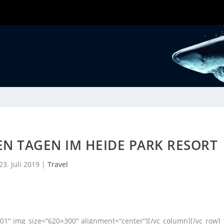
N TAGEN IM HEIDE PARK RESORT
23. Juli 2019
|
Travel
01″ img_size=“620×300″ alignment=“center“][/vc_column][/vc_row]