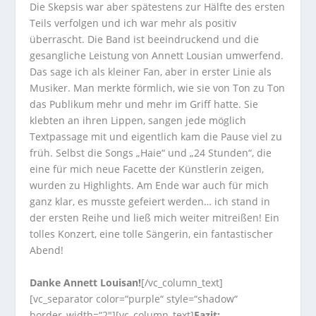
Die Skepsis war aber spätestens zur Hälfte des ersten
Teils verfolgen und ich war mehr als positiv
überrascht. Die Band ist beeindruckend und die
gesangliche Leistung von Annett Lousian umwerfend.
Das sage ich als kleiner Fan, aber in erster Linie als
Musiker. Man merkte förmlich, wie sie von Ton zu Ton
das Publikum mehr und mehr im Griff hatte. Sie
klebten an ihren Lippen, sangen jede möglich
Textpassage mit und eigentlich kam die Pause viel zu
früh. Selbst die Songs „Haie“ und „24 Stunden“, die
eine für mich neue Facette der Künstlerin zeigen,
wurden zu Highlights. Am Ende war auch für mich
ganz klar, es musste gefeiert werden… ich stand in
der ersten Reihe und ließ mich weiter mitreißen! Ein
tolles Konzert, eine tolle Sängerin, ein fantastischer
Abend!
Danke Annett Louisan!
[/vc_column_text]
[vc_separator color=“purple“ style=“shadow“
border_width=“2″][vc_column_text]
Fazit: