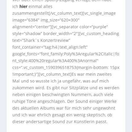
ich
hier
einmal alles
zusammengestellt[/vc_column_text][vc_single_image
image=“6384″ img_size=“620×300″
alignment=“center“][vc_separator color=“purple“
style=“shadow“ border_width=“2″][vc_custom_heading
text=“Shark´s Konzertreview“
font_container=“tag:h4|text_align:left“
google_fonts=“font_family:Poly%3Aregular%2Citalic|fo
nt_style:400%20regular%3A400%3Anormal“
css=“.vc_custom_1590396518753{margin-bottom: 15px
!important;}“][vc_column_text]Es war mein zweites
Mal und so wusste ich ja ungefähr, was auf mich
zukommen wird. Es gibt nur Sitzplätze und es werden
neben einigen beschwingten Nummern, auch viele
ruhige Töne angeschlagen. Der Sound einiger Werke
des aktuellen Albums war für mich sehr ungewohnt
und ich war ehrlich gesagt ein wenig skeptisch, ob
dieser andersartige Sound zur Künstlerin passt.