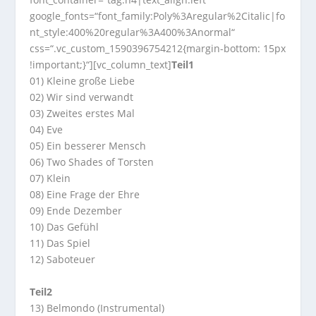
google_fonts=“font_family:Poly%3Aregular%2Citalic|fo
nt_style:400%20regular%3A400%3Anormal“
css=“.vc_custom_1590396754212{margin-bottom: 15px
!important;}“][vc_column_text]
Teil1
01) Kleine große Liebe
02) Wir sind verwandt
03) Zweites erstes Mal
04) Eve
05) Ein besserer Mensch
06) Two Shades of Torsten
07) Klein
08) Eine Frage der Ehre
09) Ende Dezember
10) Das Gefühl
11) Das Spiel
12) Saboteuer
Teil2
13) Belmondo (Instrumental)