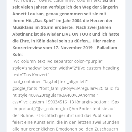
[/vc_row][vc_row][vc_column][vc_column_text]
Schon
seit vielen Jahren verfolge ich den Weg der Sängerin
Annett Louisan, genau genommen seit sie mit
ihrem Hit „Das Spiel“ im Jahr 2004 die Herzen der
Musikfans im Sturm eroberte. Nach zwei Jahren
Abstinenz ist sie wieder LIVE ON TOUR und ich hatte
die Ehre, in Köln dabei sein zu dürfen… Hier meine
Konzertreview vom 17. November 2019 – Palladium
Köln:
[/vc_column_text][vc_separator color=“purple“
style=“shadow“ border_width=“2″][vc_custom_heading
text=“Das Konzert“
font_container=“tag:h4|text_align:left“
google_fonts=“font_family:Poly%3Aregular%2Citalic|fo
nt_style:400%20regular%3A400%3Anormal“
css=“.vc_custom_1590345161131{margin-bottom: 15px
!important;}“][vc_column_text]
Am Ende steht sie auf
der Bühne, ist sichtlich gerührt und das Publikum
feiert eine Künstlerin, die in den letzten zwei Stunden
alle nur erdenklichen Emotionen bei den Zuschauern