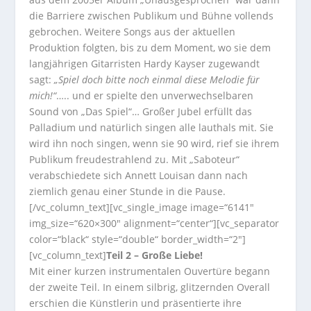
die Barriere zwischen Publikum und Bühne vollends
gebrochen. Weitere Songs aus der aktuellen
Produktion folgten, bis zu dem Moment, wo sie dem
langjährigen Gitarristen Hardy Kayser zugewandt
sagt:
„Spiel doch bitte noch einmal diese Melodie für
mich!“
….. und er spielte den unverwechselbaren
Sound von „Das Spiel“… Großer Jubel erfüllt das
Palladium und natürlich singen alle lauthals mit. Sie
wird ihn noch singen, wenn sie 90 wird, rief sie ihrem
Publikum freudestrahlend zu. Mit „Saboteur“
verabschiedete sich Annett Louisan dann nach
ziemlich genau einer Stunde in die Pause.
[/vc_column_text][vc_single_image image=“6141″
img_size=“620×300″ alignment=“center“][vc_separator
color=“black“ style=“double“ border_width=“2″]
[vc_column_text]
Teil 2 – Große Liebe!
Mit einer kurzen instrumentalen Ouvertüre begann
der zweite Teil. In einem silbrig, glitzernden Overall
erschien die Künstlerin und präsentierte ihre