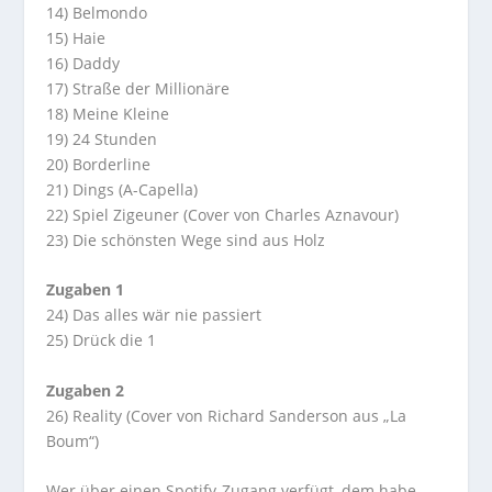
14) Belmondo
15) Haie
16) Daddy
17) Straße der Millionäre
18) Meine Kleine
19) 24 Stunden
20) Borderline
21) Dings (A-Capella)
22) Spiel Zigeuner (Cover von Charles Aznavour)
23) Die schönsten Wege sind aus Holz
Zugaben 1
24) Das alles wär nie passiert
25) Drück die 1
Zugaben 2
26) Reality (Cover von Richard Sanderson aus „La
Boum“)
Wer über einen Spotify-Zugang verfügt, dem habe