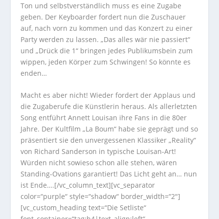
Ton und selbstverständlich muss es eine Zugabe
geben. Der Keyboarder fordert nun die Zuschauer
auf, nach vorn zu kommen und das Konzert zu einer
Party werden zu lassen. „Das alles wär nie passiert“
und „Drück die 1“ bringen jedes Publikumsbein zum
wippen, jeden Körper zum Schwingen! So könnte es
enden…
Macht es aber nicht! Wieder fordert der Applaus und
die Zugaberufe die Künstlerin heraus. Als allerletzten
Song entführt Annett Louisan ihre Fans in die 80er
Jahre. Der Kultfilm „La Boum“ habe sie geprägt und so
präsentiert sie den unvergessenen Klassiker „Reality“
von Richard Sanderson in typische Louisan-Art!
Würden nicht sowieso schon alle stehen, wären
Standing-Ovations garantiert! Das Licht geht an… nun
ist Ende….[/vc_column_text][vc_separator
color=“purple“ style=“shadow“ border_width=“2″]
[vc_custom_heading text=“Die Setliste“
font_container=“tag:h4|text_align:left“