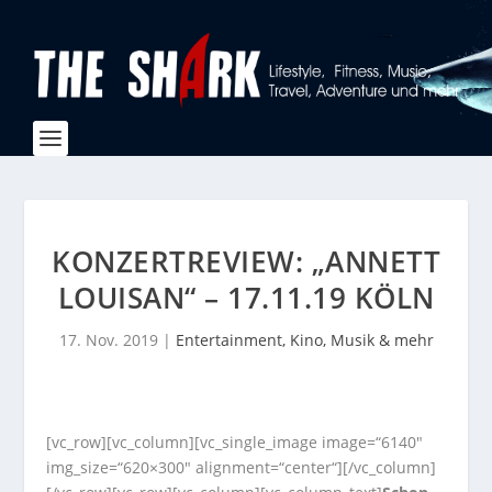
KONZERTREVIEW: „ANNETT
LOUISAN“ – 17.11.19 KÖLN
17. Nov. 2019
|
Entertainment, Kino, Musik & mehr
[vc_row][vc_column][vc_single_image image=“6140″
img_size=“620×300″ alignment=“center“][/vc_column]