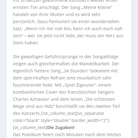
ins Schwitzen gekommene Künstlern wieder einen
ernsten Ton anschlägt. Der Song „Meine Kleine“
handelt von ihrer Mutter und es wird sehr
persönlich. Dazu formuliert sie einen wundervollen
Satz:
„Wenn ich mir nah bin, kann ich auch euch nah
sein“
– wer sie jetzt nicht liebt, der muss ein Herz aus
Stein haben.
Die gewaltigen Gefühlssprünge in der Songabfolge
zeigen auch gleichermaßen die Wandelbarkeit. Der
eigentlich heitere Song „24 Stunden“ bekommt mit
dem opernhaften Refrain eine musikalisch sehr
faszinierende Note. Mit „Spiel Zigeuner“, einem
bombastischen Cover des französischen Sängers
Charles Aznavour und dem leisen „Die schönsten
Wege sind aus Holz“ beschließt sie den zweiten Teil
des Konzerts.[/vc_column_text][vc_separator
color=“black“ style=“double“ border_width=“2″]
[vc_column_text]
Die Zugaben!
Das Publikum feiert noch Minuten nach dem letzten