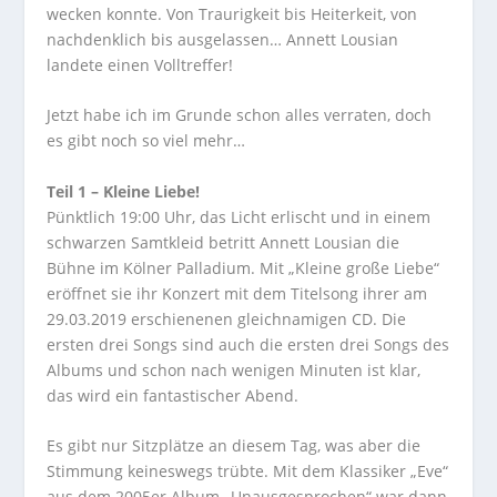
wecken konnte. Von Traurigkeit bis Heiterkeit, von
nachdenklich bis ausgelassen… Annett Lousian
landete einen Volltreffer!
Jetzt habe ich im Grunde schon alles verraten, doch
es gibt noch so viel mehr…
Teil 1 – Kleine Liebe!
Pünktlich 19:00 Uhr, das Licht erlischt und in einem
schwarzen Samtkleid betritt Annett Lousian die
Bühne im Kölner Palladium. Mit „Kleine große Liebe“
eröffnet sie ihr Konzert mit dem Titelsong ihrer am
29.03.2019 erschienenen gleichnamigen CD. Die
ersten drei Songs sind auch die ersten drei Songs des
Albums und schon nach wenigen Minuten ist klar,
das wird ein fantastischer Abend.
Es gibt nur Sitzplätze an diesem Tag, was aber die
Stimmung keineswegs trübte. Mit dem Klassiker „Eve“
aus dem 2005er Album „Unausgesprochen“ war dann