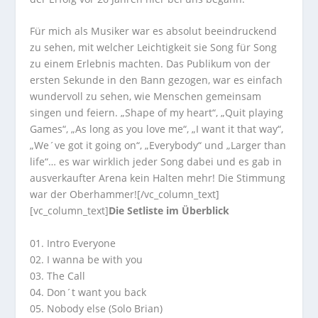
Für mich als Musiker war es absolut beeindruckend
zu sehen, mit welcher Leichtigkeit sie Song für Song
zu einem Erlebnis machten. Das Publikum von der
ersten Sekunde in den Bann gezogen, war es einfach
wundervoll zu sehen, wie Menschen gemeinsam
singen und feiern. „Shape of my heart“, „Quit playing
Games“, „As long as you love me“, „I want it that way“,
„We´ve got it going on“, „Everybody“ und „Larger than
life“… es war wirklich jeder Song dabei und es gab in
ausverkaufter Arena kein Halten mehr! Die Stimmung
war der Oberhammer![/vc_column_text]
[vc_column_text]
Die Setliste im Überblick
01. Intro Everyone
02. I wanna be with you
03. The Call
04. Don´t want you back
05. Nobody else (Solo Brian)