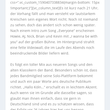
css=“.vc_custom_1590407338834{margin-bottom: 15px
!important;}“][vc_column_text]Es ist kurz nach 21 Uhr,
der Vorhang fällt und man versteht vor lautstarkem
Kreischen sein eigenes Wort nicht. Noch ist niemand
zu sehen, doch das ändert sich schon wenig später.
Nach einem Intro zum Song „Everyone“ erscheinen
Howie, AJ, Nick, Brian und Kevin mit „I wanna be with
you“ auf der großen Bühne. Im Hintergrund strahlt
eine fette Videowall, die im Laufe des Abends noch
beeindruckende Bilder liefern wird.
Es folgt ein toller Mix aus neueren Songs und den
alten Klassikern der Band. Besonders schön ist, dass
jedes Bandmitglied seine Solo-Plattform bekommt
und auch ein paar Worte ans deutsche Publikum
richtet. „Hallo Köln…“ erschallt es in leichtem Akzent.
Auch wenn sie im Grunde alle dasselbe sagen, so
glaubt man ihnen einfach, dass sie gern in
Deutschland sind und es zu schätzen wissen, dass
der Erfolg vor 26 Jahren hier bei uns begann.