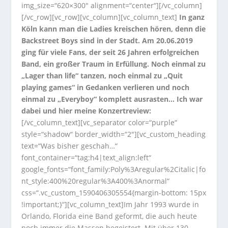
img_size=“620×300″ alignment=“center“][/vc_column]
[/vc_row][vc_row][vc_column][vc_column_text]
In ganz
Köln kann man die Ladies kreischen hören, denn die
Backstreet Boys sind in der Stadt. Am 20.06.2019
ging für viele Fans, der seit 26 Jahren erfolgreichen
Band, ein großer Traum in Erfüllung. Noch einmal zu
„Lager than life“ tanzen, noch einmal zu „Quit
playing games“ in Gedanken verlieren und noch
einmal zu „Everyboy“ komplett ausrasten… Ich war
dabei und hier meine Konzertreview:
[/vc_column_text][vc_separator color=“purple“
style=“shadow“ border_width=“2″][vc_custom_heading
text=“Was bisher geschah…“
font_container=“tag:h4|text_align:left“
google_fonts=“font_family:Poly%3Aregular%2Citalic|fo
nt_style:400%20regular%3A400%3Anormal“
css=“.vc_custom_1590406305554{margin-bottom: 15px
!important;}“][vc_column_text]Im Jahr 1993 wurde in
Orlando, Florida eine Band geformt, die auch heute
noch immer die Massen begeistert. Mit über 130