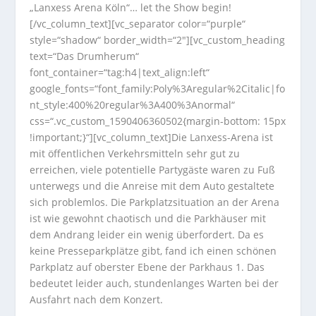
„Lanxess Arena Köln“… let the Show begin!
[/vc_column_text][vc_separator color=“purple“
style=“shadow“ border_width=“2″][vc_custom_heading
text=“Das Drumherum“
font_container=“tag:h4|text_align:left“
google_fonts=“font_family:Poly%3Aregular%2Citalic|fo
nt_style:400%20regular%3A400%3Anormal“
css=“.vc_custom_1590406360502{margin-bottom: 15px
!important;}“][vc_column_text]Die Lanxess-Arena ist
mit öffentlichen Verkehrsmitteln sehr gut zu
erreichen, viele potentielle Partygäste waren zu Fuß
unterwegs und die Anreise mit dem Auto gestaltete
sich problemlos. Die Parkplatzsituation an der Arena
ist wie gewohnt chaotisch und die Parkhäuser mit
dem Andrang leider ein wenig überfordert. Da es
keine Presseparkplätze gibt, fand ich einen schönen
Parkplatz auf oberster Ebene der Parkhaus 1. Das
bedeutet leider auch, stundenlanges Warten bei der
Ausfahrt nach dem Konzert.