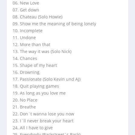
06. New Love
07. Get down
08. Chateau (Solo Howie)
09. Show me the meaning of being lonely
10. Incomplete
11. Undone
12. More than that
13. The way it was (Solo Nick)
14. Chances
15. Shape of my heart
16. Drowning
17. Passionate (Solo Kevin und AJ)
18. Quit playing games
19. As long as you love me
20. No Place
21. Breathe
22. Don´t wanna lose you now
23. I´ll never break your heart
24. All I have to give
25. Everybody (Backstreet´s Back)