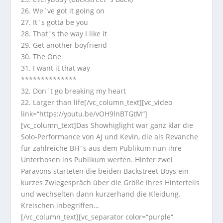
26. We´ve got it going on
27. It´s gotta be you
28. That´s the way I like it
29. Get another boyfriend
30. The One
31. I want it that way
**************
32. Don´t go breaking my heart
22. Larger than life[/vc_column_text][vc_video
link=“https://youtu.be/vOH9lnBTGtM“]
[vc_column_text]Das Showhiglight war ganz klar die
Solo-Performance von AJ und Kevin, die als Revanche
für zahlreiche BH´s aus dem Publikum nun ihre
Unterhosen ins Publikum werfen. Hinter zwei
Paravons starteten die beiden Backstreet-Boys ein
kurzes Zwiegespräch über die Größe ihres Hinterteils
und wechselten dann kurzerhand die Kleidung.
Kreischen inbegriffen…
[/vc_column_text][vc_separator color=“purple“