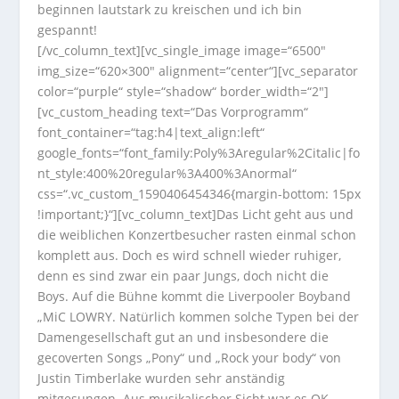
beginnen lautstark zu kreischen und ich bin
gespannt!
[/vc_column_text][vc_single_image image=“6500″
img_size=“620×300″ alignment=“center“][vc_separator
color=“purple“ style=“shadow“ border_width=“2″]
[vc_custom_heading text=“Das Vorprogramm“
font_container=“tag:h4|text_align:left“
google_fonts=“font_family:Poly%3Aregular%2Citalic|fo
nt_style:400%20regular%3A400%3Anormal“
css=“.vc_custom_1590406454346{margin-bottom: 15px
!important;}“][vc_column_text]Das Licht geht aus und
die weiblichen Konzertbesucher rasten einmal schon
komplett aus. Doch es wird schnell wieder ruhiger,
denn es sind zwar ein paar Jungs, doch nicht die
Boys. Auf die Bühne kommt die Liverpooler Boyband
„MiC LOWRY. Natürlich kommen solche Typen bei der
Damengesellschaft gut an und insbesondere die
gecoverten Songs „Pony“ und „Rock your body“ von
Justin Timberlake wurden sehr anständig
mitgesungen. Aus musikalischer Sicht war es OK,