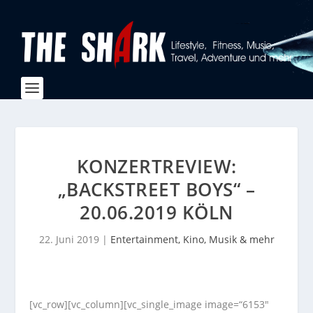
KONZERTREVIEW:
„BACKSTREET BOYS“ –
20.06.2019 KÖLN
22. Juni 2019
|
Entertainment, Kino, Musik & mehr
[vc_row][vc_column][vc_single_image image=“6153″