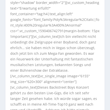
style=“shadow“ border_width=“2″][vc_custom_heading
text=“Erwartung erfüllt?“
font_container=“tag:h4|text_align:left“
google_fonts=“font_family:Poly%3Aregular%2Citalic|fo
nt_style:400%20regular%3A400%3Anormal“
css=“.vc_custom_1590406742791{margin-bottom: 15px
!important;}“][vc_column_text]Ich bin vielleicht nicht
unbedingt die Zielgruppe einer Boyband, doch ganz
ehrlich… sie haben mich in Vegas schon überzeugt,
doch jetzt bin ich zum Mega-Fan geworden. Es war
ein Feuerwerk der Unterhaltung mit fantastischen
musikalischen Leistungen, bekannten Songs und
einer Bühnenshow der Extraklasse.
[/vc_column_text][vc_single_image image=“6155″
img_size=“620×300″ alignment=“center“]
[vc_column_text]Dieses Backstreet Boys Konzert
gehört zu den besten Live-Gigs, die ich seit sehr
langer Zeit gesehen habe. Ich würde sogar sagen, es
schafft es in meine All-Time-Top10 ganz weit nach
vorn und übertrifft – Achtung: Ich hätte niemals