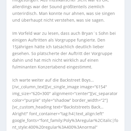
allerdings war der Sound größtenteils ziemlich
unterirdisch. Man konnte nur ahnen, was sie singen
und überhaupt nicht verstehen, was sie sagen.
Im Vorfeld war zu lesen, dass auch Bryan´s Sohn bei
einigen Auftritten als Vorgruppe fungierte. Den
15jährigen hätte ich tatsächlich deutlich lieber
gesehen. So plätscherte der Auftritt der Vorgruppe
dahin und hat mich nicht wirklich auf einen
fulminanten Konzertabend eingestimmt.
Ich warte weiter auf die Backstreet Boys…
[/vc_column_text][vc_single_image image=“6154″
img_size=“620×300″ alignment=“center“][vc_separator
color=“purple“ style=“shadow“ border_width=“2″]
[vc_custom_heading text=“Backststreets Back…
Alright!“ font_container=“tag:h4|text_align:left“
google_fonts=“font_family:Poly%3Aregular%2Citalic|fo
nt_style:400%20regular%3A400%3Anormal“