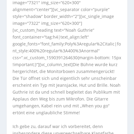
image=“7321″ img_size=“620×300″
alignment=“center“][vc_separator color=“purple“
style=“shadow“ border_width=“2″][vc_single_image
image=“7322″ img_size=“620×300″]
[vc_custom_heading text=“Noah Guthrie“
font_container=“tag:h4|text_align:left“
google_fonts=“font_family:Poly%3Aregular%2Citalic|fo
nt_style:400%20regular%3A400%3Anormal“
css=“.vc_custom_1590391264630{margin-bottom: 15px
!important;}“][vc_column_text]Die Bühne wurde kurz
hergerichtet, die Monitorboxen zusammengerückt!
Die Tür öffnet sich und eigentlich sehr unscheinbar
erscheint ein Typ mit Jeansjacke, Hut und Brille. Noah
Guthrie ist da und schnell begleitet das Publikum mit
Applaus den Weg bis zum Mikrofon. Die Gitarre
umgehangen, Kabel rein und mit „When you go“
ertönt eine unglaubliche Stimme!
Ich gebe zu, darauf war ich vorbereitet, denn
insbesondere diese unverwechselbare Klangfarbe