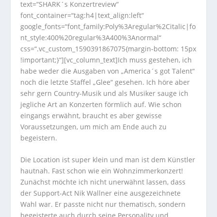
text=“SHARK´s Konzertreview“
font_container=“tag:h4|text_align:left“
google_fonts=“font_family:Poly%3Aregular%2Citalic|fo
nt_style:400%20regular%3A400%3Anormal“
css=“.vc_custom_1590391867075{margin-bottom: 15px
!important;}“][vc_column_text]Ich muss gestehen, ich
habe weder die Ausgaben von „America´s got Talent“
noch die letzte Staffel „Glee“ gesehen. Ich höre aber
sehr gern Country-Musik und als Musiker sauge ich
jegliche Art an Konzerten förmlich auf. Wie schon
eingangs erwähnt, braucht es aber gewisse
Voraussetzungen, um mich am Ende auch zu
begeistern.
Die Location ist super klein und man ist dem Künstler
hautnah. Fast schon wie ein Wohnzimmerkonzert!
Zunächst möchte ich nicht unerwähnt lassen, dass
der Support-Act Nik Wallner eine ausgezeichnete
Wahl war. Er passte nicht nur thematisch, sondern
begeisterte auch durch seine Personality und