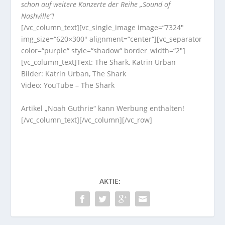
schon auf weitere Konzerte der Reihe „Sound of
Nashville“!
[/vc_column_text][vc_single_image image=“7324″
img_size=“620×300″ alignment=“center“][vc_separator
color=“purple“ style=“shadow“ border_width=“2″]
[vc_column_text]
Text: The Shark, Katrin Urban
Bilder: Katrin Urban, The Shark
Video: YouTube – The Shark
Artikel „Noah Guthrie“ kann Werbung enthalten!
[/vc_column_text][/vc_column][/vc_row]
AKTIE: