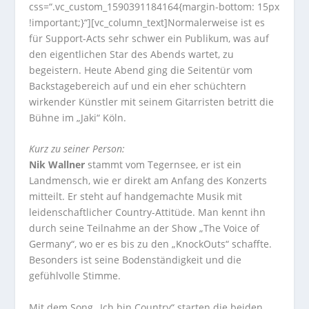
css=“.vc_custom_1590391184164{margin-bottom: 15px
!important;}“][vc_column_text]Normalerweise ist es
für Support-Acts sehr schwer ein Publikum, was auf
den eigentlichen Star des Abends wartet, zu
begeistern. Heute Abend ging die Seitentür vom
Backstagebereich auf und ein eher schüchtern
wirkender Künstler mit seinem Gitarristen betritt die
Bühne im „Jaki“ Köln.
Kurz zu seiner Person:
Nik Wallner
stammt vom Tegernsee, er ist ein
Landmensch, wie er direkt am Anfang des Konzerts
mitteilt. Er steht auf handgemachte Musik mit
leidenschaftlicher Country-Attitüde. Man kennt ihn
durch seine Teilnahme an der Show „The Voice of
Germany“, wo er es bis zu den „KnockOuts“ schaffte.
Besonders ist seine Bodenständigkeit und die
gefühlvolle Stimme.
Mit dem Song „Ich bin Country“ starten die beiden