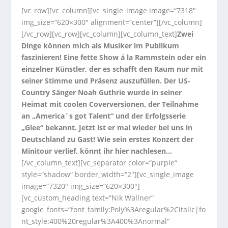
[vc_row][vc_column][vc_single_image image=“7318″
img_size=“620×300″ alignment=“center“][/vc_column]
[/vc_row][vc_row][vc_column][vc_column_text]
Zwei
Dinge können mich als Musiker im Publikum
faszinieren! Eine fette Show á la Rammstein oder ein
einzelner Künstler, der es schafft den Raum nur mit
seiner Stimme und Präsenz auszufüllen. Der US-
Country Sänger Noah Guthrie wurde in seiner
Heimat mit coolen Coverversionen, der Teilnahme
an „America´s got Talent“ und der Erfolgsserie
„Glee“ bekannt. Jetzt ist er mal wieder bei uns in
Deutschland zu Gast! Wie sein erstes Konzert der
Minitour verlief, könnt ihr hier nachlesen…
[/vc_column_text][vc_separator color=“purple“
style=“shadow“ border_width=“2″][vc_single_image
image=“7320″ img_size=“620×300″]
[vc_custom_heading text=“Nik Wallner“
google_fonts=“font_family:Poly%3Aregular%2Citalic|fo
nt_style:400%20regular%3A400%3Anormal“