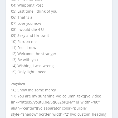
04) Whipping Post
05) Last time I think of you
06) That´s all
07) Love you now
08) I would die 4 U
09) Sexy and I know it
10) Pardon me
11) Feel it now
12) Welcome the stranger
13) Be with you
14) Wishing I was wrong
15) Only light I need
Zugaben
16) Show me some mercy
17) You are my sunshine[/vc_column_text][vc_video
link=“https://youtu.be/5tjC82bP2FM“ el_width=“80″
align=“center“][vc_separator color=“purple“
style=“shadow“ border_width=“2″][vc_custom_heading