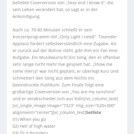
beliebte Coverversion von „Sexy and I know it“, die
sein Leben verändert hat, so sagt er in der
Ankündigung.
Nach ca. 70-80 Minuten schließt er sein
Konzertprogramm mit „Only Light I need“. Tosender
Applaus fordert selbstverständlich eine Zugabe. Als
er zurück auf der Bühne steht, gibt ihm ein Fan eine
Aufgabe. Ein Musikwunsch! Ein Song, den er offenbar
sehr lange nicht mehr live gespielt hat. „Show me
some mercy“ war nicht geplant, er überlegt kurz und
schmettert den Song aus dem Nichts ins
beeindruckte Publikum. Zum Finale folgt eine
großartige Coverversion von „You are my sunshine“
und er verabschiedet sich aus Köln[/vc_column_text]
[vc_single_image image=“7323″ img_size=“620×300″
alignment=“center“][vc_column_text]
Setliste
01) When you go
02) Hell of high water
03) Til it thunders