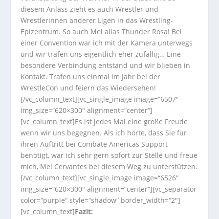
diesem Anlass zieht es auch Wrestler und
Wrestlerinnen anderer Ligen in das Wrestling-
Epizentrum. So auch Mel alias Thunder Rosa! Bei
einer Convention war ich mit der Kamera unterwegs
und wir trafen uns eigentlich eher zufällig… Eine
besondere Verbindung entstand und wir blieben in
Kontakt. Trafen uns einmal im Jahr bei der
WrestleCon und feiern das Wiedersehen!
[/vc_column_text][vc_single_image image=“6507″
img_size=“620×300″ alignment=“center“]
[vc_column_text]Es ist jedes Mal eine große Freude
wenn wir uns begegnen. Als ich hörte, dass Sie für
ihren Auftritt bei Combate Americas Support
benötigt, war ich sehr gern sofort zur Stelle und freue
mich, Mel Cervantes bei diesem Weg zu unterstützen.
[/vc_column_text][vc_single_image image=“6526″
img_size=“620×300″ alignment=“center“][vc_separator
color=“purple“ style=“shadow“ border_width=“2″]
[vc_column_text]
Fazit: