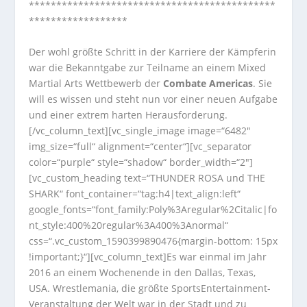
*********************************************
******************
Der wohl größte Schritt in der Karriere der Kämpferin
war die Bekanntgabe zur Teilname an einem Mixed
Martial Arts Wettbewerb der
Combate Americas
. Sie
will es wissen und steht nun vor einer neuen Aufgabe
und einer extrem harten Herausforderung.
[/vc_column_text][vc_single_image image=“6482″
img_size=“full“ alignment=“center“][vc_separator
color=“purple“ style=“shadow“ border_width=“2″]
[vc_custom_heading text=“THUNDER ROSA und THE
SHARK“ font_container=“tag:h4|text_align:left“
google_fonts=“font_family:Poly%3Aregular%2Citalic|fo
nt_style:400%20regular%3A400%3Anormal“
css=“.vc_custom_1590399890476{margin-bottom: 15px
!important;}“][vc_column_text]Es war einmal im Jahr
2016 an einem Wochenende in den Dallas, Texas,
USA. Wrestlemania, die größte SportsEntertainment-
Veranstaltung der Welt war in der Stadt und zu