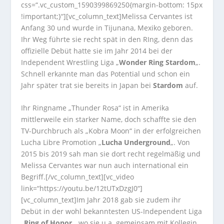
css=“.vc_custom_1590399869250{margin-bottom: 15px
!important;}“][vc_column_text]Melissa Cervantes ist
Anfang 30 und wurde in Tijunana, Mexiko geboren.
Ihr Weg führte sie recht spät in den RIng, denn das
offizielle Debüt hatte sie im Jahr 2014 bei der
Independent Wrestling Liga „
Wonder Ring Stardom
„.
Schnell erkannte man das Potential und schon ein
Jahr später trat sie bereits in Japan bei
Stardom
auf.
Ihr Ringname „Thunder Rosa“ ist in Amerika
mittlerweile ein starker Name, doch schaffte sie den
TV-Durchbruch als „Kobra Moon“ in der erfolgreichen
Lucha Libre Promotion „
Lucha Underground
„. Von
2015 bis 2019 sah man sie dort recht regelmäßig und
Melissa Cervantes war nun auch international ein
Begriff.[/vc_column_text][vc_video
link=“https://youtu.be/12tUTxDzgJ0“]
[vc_column_text]Im Jahr 2018 gab sie zudem ihr
Debüt in der wohl bekanntesten US-Independent Liga
„
Ring of Honor
„, wo sie u.a. gemeinsam mit Kollegin