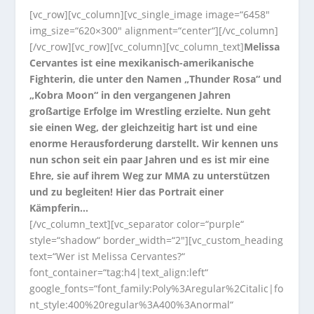
[vc_row][vc_column][vc_single_image image=“6458″
img_size=“620×300″ alignment=“center“][/vc_column]
[/vc_row][vc_row][vc_column][vc_column_text]
Melissa
Cervantes ist eine mexikanisch-amerikanische
Fighterin, die unter den Namen „Thunder Rosa“ und
„Kobra Moon“ in den vergangenen Jahren
großartige Erfolge im Wrestling erzielte. Nun geht
sie einen Weg, der gleichzeitig hart ist und eine
enorme Herausforderung darstellt. Wir kennen uns
nun schon seit ein paar Jahren und es ist mir eine
Ehre, sie auf ihrem Weg zur MMA zu unterstützen
und zu begleiten! Hier das Portrait einer
Kämpferin…
[/vc_column_text][vc_separator color=“purple“
style=“shadow“ border_width=“2″][vc_custom_heading
text=“Wer ist Melissa Cervantes?“
font_container=“tag:h4|text_align:left“
google_fonts=“font_family:Poly%3Aregular%2Citalic|fo
nt_style:400%20regular%3A400%3Anormal“