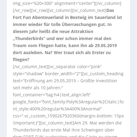
img_size=“620×300″ alignment=“center“][/vc_column]
[/vc_row][vc_row][vc_column][vc_column_text]
Das
Fort Fun Abenteuerland in Bestwig im Sauerland ist
immer wieder für tolle Überraschungen gut. In
diesem Jahr heißt die neue Attraktion
„Thunderbirds“ und wer schon immer mal den
Traum vom Fliegen hatte, kann ihn ab 29.05.2019
dort ausleben. Na? Wer traut sich als Erster zu
fliegen?
[/vc_column_text][vc_separator color=“pink“
style=“shadow“ border_width=“2″][vc_custom_heading
text=“Eröffnung am 29.05.2019 – Größte Investition
seit mehr als 10 Jahren:“
font_container=“tag:h4|text_align:left“
google_fonts=“font_family:Poly%3Aregular%2Citalic|fo
nt_style:400%20regular%3A400%3Anormal“
css=“.vc_custom_1590267920360{margin-bottom: 15px
!important;}“][vc_column_text]Am 29. Mai werden die
Thunderbirds das erste Mal ihre Schwingen über
dem FORT FUN ausbreiten und die Gäste zu einem