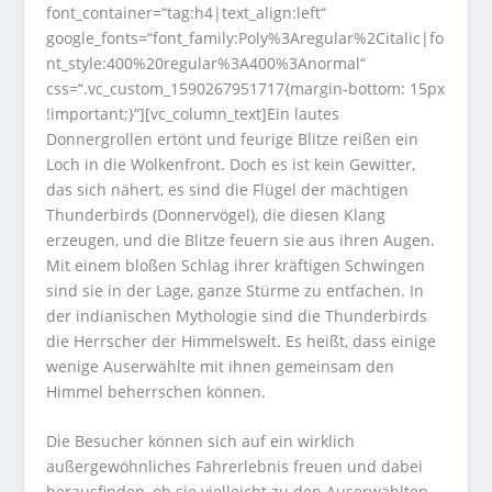
font_container=“tag:h4|text_align:left“
google_fonts=“font_family:Poly%3Aregular%2Citalic|fo
nt_style:400%20regular%3A400%3Anormal“
css=“.vc_custom_1590267951717{margin-bottom: 15px
!important;}“][vc_column_text]Ein lautes
Donnergrollen ertönt und feurige Blitze reißen ein
Loch in die Wolkenfront. Doch es ist kein Gewitter,
das sich nähert, es sind die Flügel der mächtigen
Thunderbirds (Donnervögel), die diesen Klang
erzeugen, und die Blitze feuern sie aus ihren Augen.
Mit einem bloßen Schlag ihrer kräftigen Schwingen
sind sie in der Lage, ganze Stürme zu entfachen. In
der indianischen Mythologie sind die Thunderbirds
die Herrscher der Himmelswelt. Es heißt, dass einige
wenige Auserwählte mit ihnen gemeinsam den
Himmel beherrschen können.
Die Besucher können sich auf ein wirklich
außergewöhnliches Fahrerlebnis freuen und dabei
herausfinden, ob sie vielleicht zu den Auserwählten