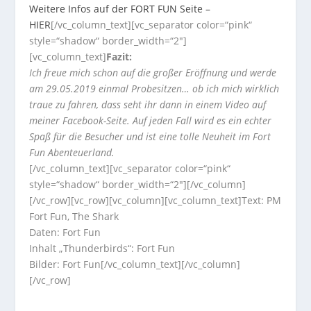
Weitere Infos auf der FORT FUN Seite –
HIER
[/vc_column_text][vc_separator color=“pink“
style=“shadow“ border_width=“2″]
[vc_column_text]
Fazit:
Ich freue mich schon auf die großer Eröffnung und werde
am 29.05.2019 einmal Probesitzen… ob ich mich wirklich
traue zu fahren, dass seht ihr dann in einem Video auf
meiner Facebook-Seite. Auf jeden Fall wird es ein echter
Spaß für die Besucher und ist eine tolle Neuheit im Fort
Fun Abenteuerland.
[/vc_column_text][vc_separator color=“pink“
style=“shadow“ border_width=“2″][/vc_column]
[/vc_row][vc_row][vc_column][vc_column_text]Text: PM
Fort Fun, The Shark
Daten: Fort Fun
Inhalt „Thunderbirds“: Fort Fun
Bilder: Fort Fun[/vc_column_text][/vc_column]
[/vc_row]