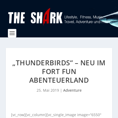
„THUNDERBIRDS“ – NEU IM
FORT FUN
ABENTEUERLAND
25. Mai 2019
|
Adventure
[vc_row][vc_column][vc_single_image image=“6550″