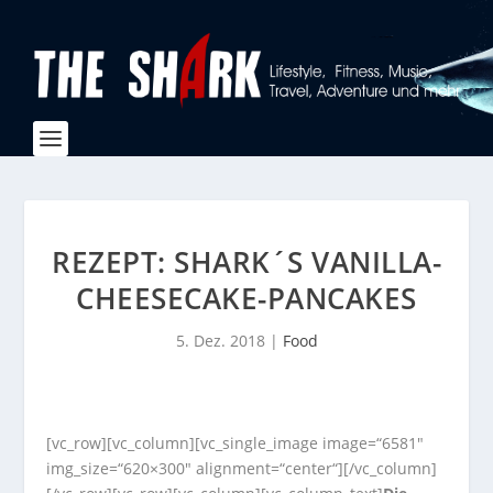
REZEPT: SHARK´S VANILLA-
CHEESECAKE-PANCAKES
5. Dez. 2018
|
Food
[vc_row][vc_column][vc_single_image image=“6581″
img_size=“620×300″ alignment=“center“][/vc_column]