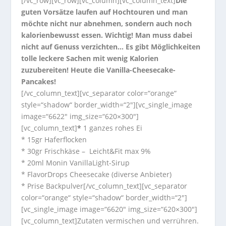
[/vc_row][vc_row][vc_column][vc_column_text]
Die
guten Vorsätze laufen auf Hochtouren und man
möchte nicht nur abnehmen, sondern auch noch
kalorienbewusst essen. Wichtig! Man muss dabei
nicht auf Genuss verzichten… Es gibt Möglichkeiten
tolle leckere Sachen mit wenig Kalorien
zuzubereiten! Heute die Vanilla-Cheesecake-
Pancakes!
[/vc_column_text][vc_separator color=“orange“
style=“shadow“ border_width=“2″][vc_single_image
image=“6622″ img_size=“620×300″]
[vc_column_text]
*
1 ganzes rohes Ei
* 15gr Haferflocken
* 30gr Frischkäse – Leicht&Fit max 9%
* 20ml Monin VanillaLight-Sirup
* FlavorDrops Cheesecake (diverse Anbieter)
* Prise Backpulver[/vc_column_text][vc_separator
color=“orange“ style=“shadow“ border_width=“2″]
[vc_single_image image=“6620″ img_size=“620×300″]
[vc_column_text]Zutaten vermischen und verrühren.