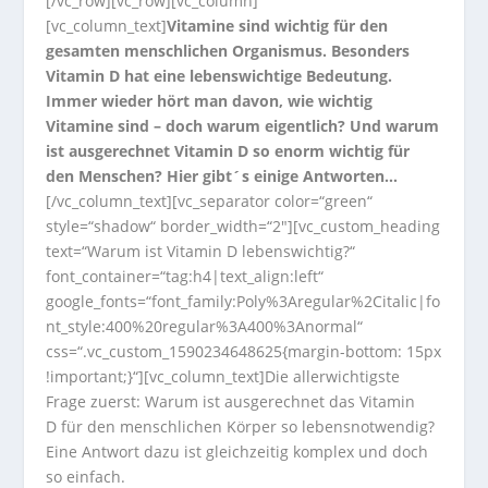
[/vc_row][vc_row][vc_column]
[vc_column_text]
Vitamine sind wichtig für den
gesamten menschlichen Organismus. Besonders
Vitamin D hat eine lebenswichtige Bedeutung.
Immer wieder hört man davon, wie wichtig
Vitamine sind – doch warum eigentlich? Und warum
ist ausgerechnet Vitamin D so enorm wichtig für
den Menschen? Hier gibt´s einige Antworten…
[/vc_column_text][vc_separator color=“green“
style=“shadow“ border_width=“2″][vc_custom_heading
text=“Warum ist Vitamin D lebenswichtig?“
font_container=“tag:h4|text_align:left“
google_fonts=“font_family:Poly%3Aregular%2Citalic|fo
nt_style:400%20regular%3A400%3Anormal“
css=“.vc_custom_1590234648625{margin-bottom: 15px
!important;}“][vc_column_text]Die allerwichtigste
Frage zuerst: Warum ist ausgerechnet das
Vitamin
D
für den menschlichen Körper so lebensnotwendig?
Eine Antwort dazu ist gleichzeitig komplex und doch
so einfach.