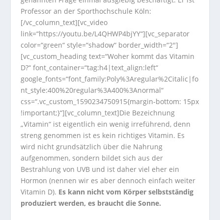
Professor an der Sporthochschule Köln:
[/vc_column_text][vc_video
link=“https://youtu.be/L4QHWP4bjYY“][vc_separator
color=“green“ style=“shadow“ border_width=“2″]
[vc_custom_heading text=“Woher kommt das Vitamin
D?“ font_container=“tag:h4|text_align:left“
google_fonts=“font_family:Poly%3Aregular%2Citalic|fo
nt_style:400%20regular%3A400%3Anormal“
css=“.vc_custom_1590234750915{margin-bottom: 15px
!important;}“][vc_column_text]Die Bezeichnung
„Vitamin“ ist eigentlich ein wenig irreführend, denn
streng genommen ist es kein richtiges Vitamin. Es
wird nicht grundsätzlich über die Nahrung
aufgenommen, sondern bildet sich aus der
Bestrahlung von UVB und ist daher viel eher ein
Hormon (nennen wir es aber dennoch einfach weiter
Vitamin D).
Es kann nicht vom Körper selbstständig
produziert werden, es braucht die Sonne.