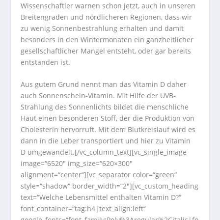
Wissenschaftler warnen schon jetzt, auch in unseren
Breitengraden und nördlicheren Regionen, dass wir
zu wenig Sonnenbestrahlung erhalten und damit
besonders in den Wintermonaten ein ganzheitlicher
gesellschaftlicher Mangel entsteht, oder gar bereits
entstanden ist.
Aus gutem Grund nennt man das
Vitamin D
daher
auch Sonnenschein-Vitamin. Mit Hilfe der UVB-
Strahlung des Sonnenlichts bildet die menschliche
Haut einen besonderen Stoff, der die Produktion von
Cholesterin hervorruft. Mit dem Blutkreislauf wird es
dann in die Leber transportiert und hier zu
Vitamin
D
umgewandelt.[/vc_column_text][vc_single_image
image=“6520″ img_size=“620×300″
alignment=“center“][vc_separator color=“green“
style=“shadow“ border_width=“2″][vc_custom_heading
text=“Welche Lebensmittel enthalten Vitamin D?“
font_container=“tag:h4|text_align:left“
google_fonts=“font_family:Poly%3Aregular%2Citalic|fo