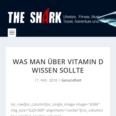
WAS MAN ÜBER VITAMIN D
WISSEN SOLLTE
17. Feb. 2018
|
Gesundheit
[vc_row][vc_column][vc_single_image image=“6586″
img_size=“620×300″ alignment=“center“][/vc_column]