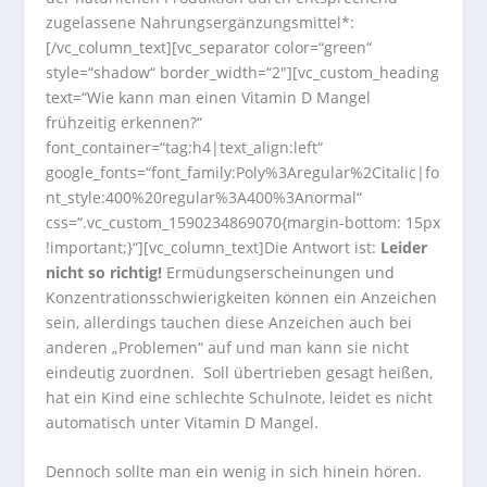
zugelassene Nahrungsergänzungsmittel*:
[/vc_column_text][vc_separator color=“green“
style=“shadow“ border_width=“2″][vc_custom_heading
text=“Wie kann man einen Vitamin D Mangel
frühzeitig erkennen?“
font_container=“tag:h4|text_align:left“
google_fonts=“font_family:Poly%3Aregular%2Citalic|fo
nt_style:400%20regular%3A400%3Anormal“
css=“.vc_custom_1590234869070{margin-bottom: 15px
!important;}“][vc_column_text]Die Antwort ist:
Leider
nicht so richtig!
Ermüdungserscheinungen und
Konzentrationsschwierigkeiten können ein Anzeichen
sein, allerdings tauchen diese Anzeichen auch bei
anderen „Problemen“ auf und man kann sie nicht
eindeutig zuordnen.
Soll übertrieben gesagt heißen,
hat ein Kind eine schlechte Schulnote, leidet es nicht
automatisch unter Vitamin D Mangel.
Dennoch sollte man ein wenig in sich hinein hören.