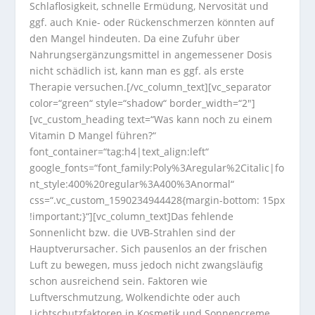
Schlaflosigkeit, schnelle Ermüdung, Nervosität und
ggf. auch Knie- oder Rückenschmerzen könnten auf
den Mangel hindeuten. Da eine Zufuhr über
Nahrungsergänzungsmittel in angemessener Dosis
nicht schädlich ist, kann man es ggf. als erste
Therapie versuchen.[/vc_column_text][vc_separator
color=“green“ style=“shadow“ border_width=“2″]
[vc_custom_heading text=“Was kann noch zu einem
Vitamin D Mangel führen?“
font_container=“tag:h4|text_align:left“
google_fonts=“font_family:Poly%3Aregular%2Citalic|fo
nt_style:400%20regular%3A400%3Anormal“
css=“.vc_custom_1590234944428{margin-bottom: 15px
!important;}“][vc_column_text]Das fehlende
Sonnenlicht bzw. die UVB-Strahlen sind der
Hauptverursacher. Sich pausenlos an der frischen
Luft zu bewegen, muss jedoch nicht zwangsläufig
schon ausreichend sein. Faktoren wie
Luftverschmutzung, Wolkendichte oder auch
Lichtschutzfaktoren in Kosmetik und Sonnencreme,