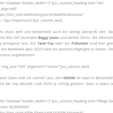
tyle=“shadow“ border_width=“2″][vc_custom_heading text=“Der
lign:left“
talic|font_style:400%20regular%3A400%3Anormal“
15px !important;}“][vc_column_text]
 Es muss weit und bestenfalls auch ein wenig übergroß sein. Da
e mit den tief sitzenden
Baggy Jeans
und weiten Shirts. Die Oberteil
g-anliegend sein. Ein
Tank-Top
oder ein
Pullunder
sind hier ger
 die Modewelt aber 2023 noch ein weiteres Highlight zu bieten. De
n schon angekommen.
 img_size=“full“ alignment=“center“][vc_column_text]
ank? Dann holt sie schnell raus, den
DENIM
ist total in! Bestenfal
st der top aktuelle Look 2023! Ja richtig gelesen: Ganz in Jeans is
.
tyle=“shadow“ border_width=“2″][vc_custom_heading text=“Pflege fü
|color:%23000000″
talic|font_style:400%20regular%3A400%3Anormal“