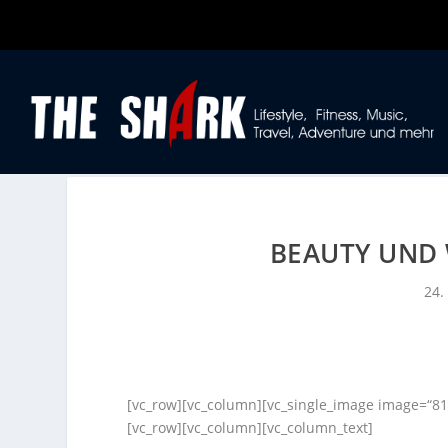
BEAUTY UND 
24.
[vc_row][vc_column][vc_single_image image=“810
[vc_row][vc_column][vc_column_text]