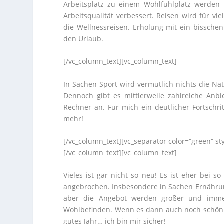
Arbeitsplatz zu einem Wohlfühlplatz werden l
Arbeitsqualität verbessert. Reisen wird für 
die Wellnessreisen. Erholung mit ein bissch
den Urlaub.
[/vc_column_text][vc_column_text]
In Sachen Sport wird vermutlich nichts die Na
Dennoch gibt es mittlerweile zahlreiche Anb
Rechner an. Für mich ein deutlicher Fortschr
mehr!
[/vc_column_text][vc_separator color=“green“ s
[/vc_column_text][vc_column_text]
Vieles ist gar nicht so neu! Es ist eher bei 
angebrochen. Insbesondere in Sachen Ernährun
aber die Angebot werden großer und imm
Wohlbefinden. Wenn es dann auch noch schön bu
gutes Jahr… ich bin mir sicher!