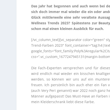
Das Jahr hat begonnen und auch wenn bei den 
sich doch immer mal wieder die ein oder ande
Glück mittlerweile eine sehr veraltete Aussa
Wellness Trends 2023? Spätestens zur Beauty
schon mal einen kleinen Ausblick für euch.
[/vc_column_text][vc_separator color=“green“ s
Trend-Farben 2023″ font_container=“tag:h4|text_
google_fonts=“font_family:Poly%3Aregular%2Ci
css=“.vc_custom_1677247945131{margin-bottom: 
Die Fach-Experten versprechen und für dieses
wird endlich mal wieder ein bisschen knallige
werden, so können wir uns auf ein muntere
freuen. Ich persönlich bin auch eher ein Fan 
(auch Very Peri genannt) war 2022 noch ganz hei
Männer aufgepasst! Das Must-Have an Farben i
mein Kleiderschrank liebt diese Farbe.