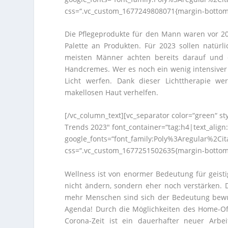
css=“.vc_custom_1677249808071{margin-bottom: 
Die Pflegeprodukte für den Mann waren vor 20
Palette an Produkten. Für 2023 sollen natürl
meisten Männer achten bereits darauf und d
Handcremes. Wer es noch ein wenig intensiver 
Licht werfen. Dank dieser Lichttherapie 
makellosen Haut verhelfen.
[/vc_column_text][vc_separator color=“green“ 
Trends 2023″ font_container=“tag:h4|text_align
google_fonts=“font_family:Poly%3Aregular%2Ci
css=“.vc_custom_1677251502635{margin-bottom: 
Wellness ist von enormer Bedeutung für geisti
nicht ändern, sondern eher noch verstärken. 
mehr Menschen sind sich der Bedeutung bewuss
Agenda! Durch die Möglichkeiten des Home-Off
Corona-Zeit ist ein dauerhafter neuer Ar