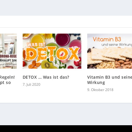
Regeln!
DETOX … Was ist das?
Vitamin B3 und sein
pt so
Wirkung
7. Juli 2020
9. Oktober 2018