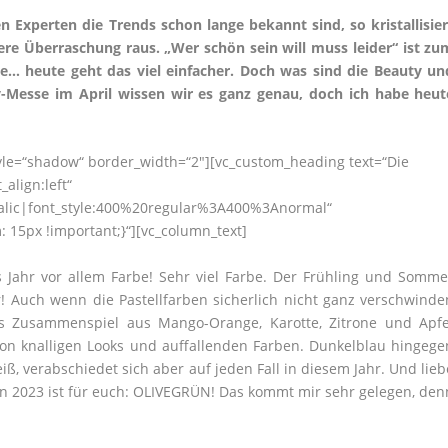
Experten die Trends schon lange bekannt sind, so kristallisier
re Überraschung raus. „Wer schön sein will muss leider“ ist zu
ge… heute geht das viel einfacher. Doch was sind die Beauty un
-Messe im April wissen wir es ganz genau, doch ich habe heut
tyle=“shadow“ border_width=“2″][vc_custom_heading text=“Die
align:left“
talic|font_style:400%20regular%3A400%3Anormal“
15px !important;}“][vc_column_text]
 Jahr vor allem Farbe! Sehr viel Farbe. Der Frühling und Somme
r! Auch wenn die Pastellfarben sicherlich nicht ganz verschwinde
s Zusammenspiel aus Mango-Orange, Karotte, Zitrone und Apfe
von knalligen Looks und auffallenden Farben. Dunkelblau hingege
ß, verabschiedet sich aber auf jeden Fall in diesem Jahr. Und lieb
n 2023 ist für euch: OLIVEGRÜN! Das kommt mir sehr gelegen, den