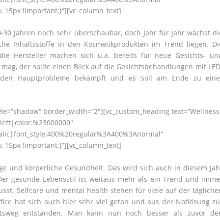
15px !important;}“][vc_column_text]
-30 Jahren noch sehr überschaubar, doch Jahr für Jahr wächst di
iche Inhaltsstoffe in den Kosmetikprodukten im Trend liegen. Di
ie Hersteller machen sich u.a. bereits für neue Gesichts- un
mag, der sollte einen Blick auf die Gesichtsbehandlungen mit LED
werden Hauptprobleme bekämpft und es soll am Ende zu eine
style=“shadow“ border_width=“2″][vc_custom_heading text=“Wellness
:left|color:%23000000″
talic|font_style:400%20regular%3A400%3Anormal“
15px !important;}“][vc_column_text]
ge und körperliche Gesundheit. Das wird sich auch in diesem Jah
Der gesunde Lebensstil ist weitaus mehr als ein Trend und imme
t. Selfcare und mental health stehen für viele auf der tägliche
ice hat sich auch hier sehr viel getan und aus der Notlösung zu
beitsweg entstanden. Man kann nun noch besser als zuvor de