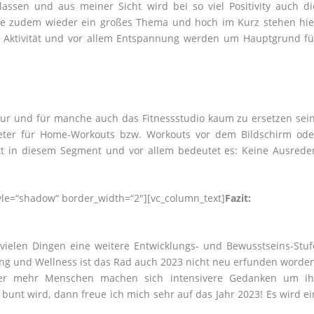
assen und aus meiner Sicht wird bei so viel Positivity auch di
viele zudem wieder ein großes Thema und hoch im Kurz stehen hie
en Aktivität und vor allem Entspannung werden um Hauptgrund fü
tur und für manche auch das Fitnessstudio kaum zu ersetzen sein
ieter für Home-Workouts bzw. Workouts vor dem Bildschirm ode
itt in diesem Segment und vor allem bedeutet es: Keine Ausrede
tyle=“shadow“ border_width=“2″][vc_column_text]
Fazit:
so vielen Dingen eine weitere Entwicklungs- und Bewusstseins-Stuf
g und Wellness ist das Rad auch 2023 nicht neu erfunden worden
er mehr Menschen machen sich intensivere Gedanken um ih
nt wird, dann freue ich mich sehr auf das Jahr 2023! Es wird ei