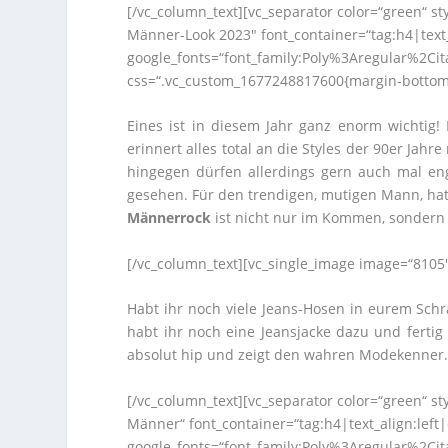
[/vc_column_text][vc_separator color=“green“ s
Männer-Look 2023″ font_container=“tag:h4|text_a
google_fonts=“font_family:Poly%3Aregular%2Ci
css=“.vc_custom_1677248817600{margin-bottom: 
Eines ist in diesem Jahr ganz enorm wichtig!
erinnert alles total an die Styles der 90er Jahr
hingegen dürfen allerdings gern auch mal en
gesehen. Für den trendigen, mutigen Mann, hat
Männerrock
ist nicht nur im Kommen, sonder
[/vc_column_text][vc_single_image image=“8105″
Habt ihr noch viele Jeans-Hosen in eurem Schr
habt ihr noch eine Jeansjacke dazu und fertig i
absolut hip und zeigt den wahren Modekenner
[/vc_column_text][vc_separator color=“green“ s
Männer“ font_container=“tag:h4|text_align:left
google_fonts=“font_family:Poly%3Aregular%2Ci