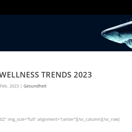
WELLNESS TRENDS 2023
 Feb. 2023
|
Gesundheit
2″ img_size=“full“ alignment=“center“][/vc_column][/vc_row]