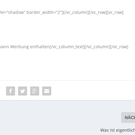
tyle=“shadow“ border_width=“2″][/vc_column][/vc_row][vc_row]
 kann Werbung enthalten[/vc_column_text][/vc_column][/vc_row]
:
NÄC
Was ist eigentlic