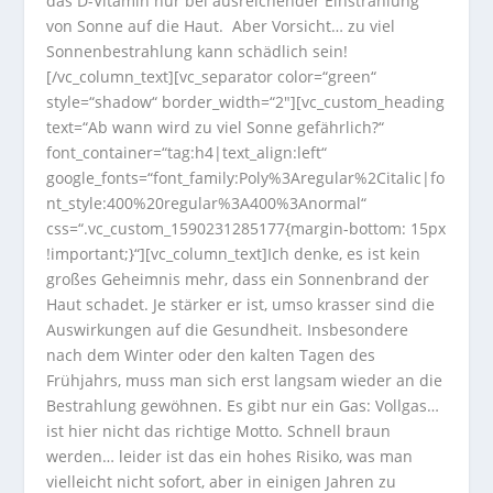
das D-Vitamin nur bei ausreichender Einstrahlung
von Sonne auf die Haut. Aber Vorsicht… zu viel
Sonnenbestrahlung kann schädlich sein!
[/vc_column_text][vc_separator color=“green“
style=“shadow“ border_width=“2″][vc_custom_heading
text=“Ab wann wird zu viel Sonne gefährlich?“
font_container=“tag:h4|text_align:left“
google_fonts=“font_family:Poly%3Aregular%2Citalic|fo
nt_style:400%20regular%3A400%3Anormal“
css=“.vc_custom_1590231285177{margin-bottom: 15px
!important;}“][vc_column_text]Ich denke, es ist kein
großes Geheimnis mehr, dass ein Sonnenbrand der
Haut schadet. Je stärker er ist, umso krasser sind die
Auswirkungen auf die Gesundheit. Insbesondere
nach dem Winter oder den kalten Tagen des
Frühjahrs, muss man sich erst langsam wieder an die
Bestrahlung gewöhnen. Es gibt nur ein Gas: Vollgas…
ist hier nicht das richtige Motto. Schnell braun
werden… leider ist das ein hohes Risiko, was man
vielleicht nicht sofort, aber in einigen Jahren zu