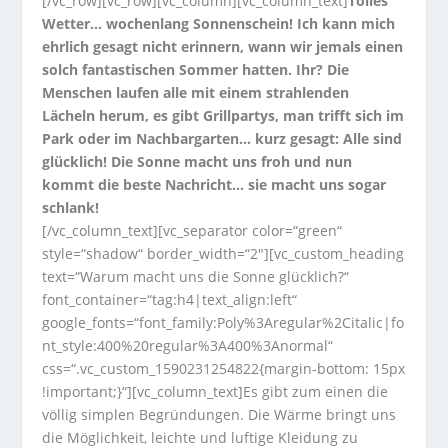
[/vc_row][vc_row][vc_column][vc_column_text]
Tolles
Wetter… wochenlang Sonnenschein! Ich kann mich
ehrlich gesagt nicht erinnern, wann wir jemals einen
solch fantastischen Sommer hatten. Ihr? Die
Menschen laufen alle mit einem strahlenden
Lächeln herum, es gibt Grillpartys, man trifft sich im
Park oder im Nachbargarten… kurz gesagt: Alle sind
glücklich! Die Sonne macht uns froh und nun
kommt die beste Nachricht… sie macht uns sogar
schlank!
[/vc_column_text][vc_separator color=“green“
style=“shadow“ border_width=“2″][vc_custom_heading
text=“Warum macht uns die Sonne glücklich?“
font_container=“tag:h4|text_align:left“
google_fonts=“font_family:Poly%3Aregular%2Citalic|fo
nt_style:400%20regular%3A400%3Anormal“
css=“.vc_custom_1590231254822{margin-bottom: 15px
!important;}“][vc_column_text]Es gibt zum einen die
völlig simplen Begründungen. Die Wärme bringt uns
die Möglichkeit, leichte und luftige Kleidung zu