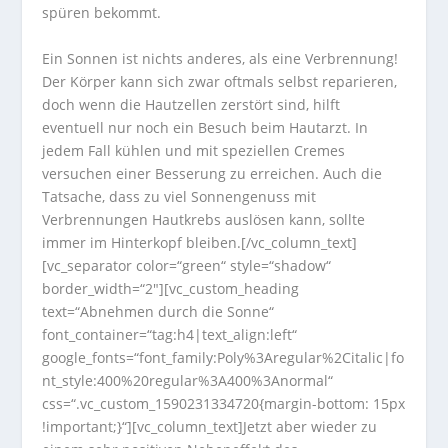
spüren bekommt.
Ein Sonnen ist nichts anderes, als eine Verbrennung!
Der Körper kann sich zwar oftmals selbst reparieren,
doch wenn die Hautzellen zerstört sind, hilft
eventuell nur noch ein Besuch beim Hautarzt. In
jedem Fall kühlen und mit speziellen Cremes
versuchen einer Besserung zu erreichen. Auch die
Tatsache, dass zu viel Sonnengenuss mit
Verbrennungen Hautkrebs auslösen kann, sollte
immer im Hinterkopf bleiben.[/vc_column_text]
[vc_separator color=“green“ style=“shadow“
border_width=“2″][vc_custom_heading
text=“Abnehmen durch die Sonne“
font_container=“tag:h4|text_align:left“
google_fonts=“font_family:Poly%3Aregular%2Citalic|fo
nt_style:400%20regular%3A400%3Anormal“
css=“.vc_custom_1590231334720{margin-bottom: 15px
!important;}“][vc_column_text]Jetzt aber wieder zu