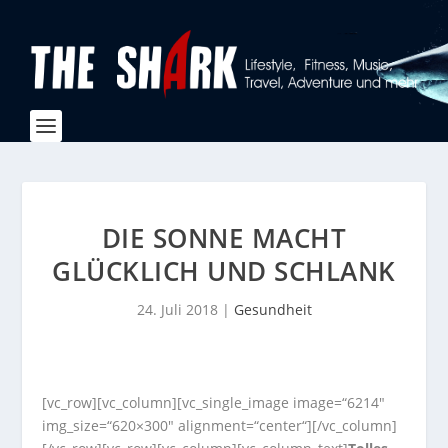
DIE SONNE MACHT
GLÜCKLICH UND SCHLANK
24. Juli 2018
|
Gesundheit
[vc_row][vc_column][vc_single_image image=“6214″
img_size=“620×300″ alignment=“center“][/vc_column]