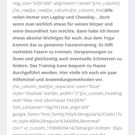
img_size=“620×300″ alignment=“center“][/vc_column]
[/vc_row][vc_row][vc_column][vc_column_text]
Alle
reden immer von Legday und Chestday… doch
wenn man wirklich etwas für seinen Körper und
seine Gesundheit tun möchte, dann habe ich heute
etwas absolut Wichtiges für euch. Aus dem Yoga
kommt das so genannte Faszientraining. Es hilft
verklebte Fasern zu trennen, Verspannungen zu
lösen und gleichzeitig auch eventuelle Schmerzen zu
lindern. Das Training kann bequem zu Hause
durchgeführt werden. Hier stelle ich euch ein paar
Hilfsmittel und Anwendungsmethoden vor.
[/vc_column_text][vc_separator color=“blue“
style=“shadow“ border_width=“2″][vc_custom_heading
text=“Was sind überhaupt FASZIEN?“
font_container=“tag:h4|text_align:left“
google_fonts=“font_family:Poly%3Aregular%2Citalic|fo
nt_style:400%20regular%3A400%3Anormal“
css=“.vc_custom_1590069941423{margin-bottom: 35px
!important;}“][vc_column_text]Faszien sind die