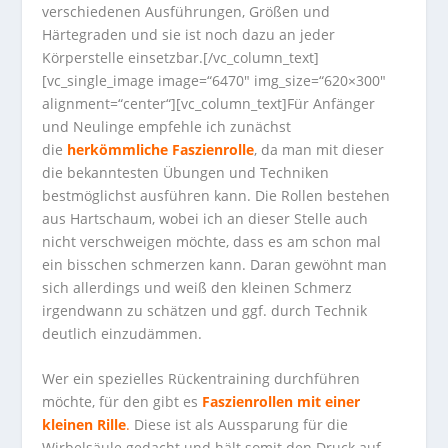
verschiedenen Ausführungen, Größen und
Härtegraden und sie ist noch dazu an jeder
Körperstelle einsetzbar.[/vc_column_text]
[vc_single_image image=“6470″ img_size=“620×300″
alignment=“center“][vc_column_text]Für Anfänger
und Neulinge empfehle ich zunächst
die
herkömmliche Faszienrolle
, da man mit dieser
die bekanntesten Übungen und Techniken
bestmöglichst ausführen kann. Die Rollen bestehen
aus Hartschaum, wobei ich an dieser Stelle auch
nicht verschweigen möchte, dass es am schon mal
ein bisschen schmerzen kann. Daran gewöhnt man
sich allerdings und weiß den kleinen Schmerz
irgendwann zu schätzen und ggf. durch Technik
deutlich einzudämmen.
Wer ein spezielles Rückentraining durchführen
möchte, für den gibt es
Faszienrollen mit einer
kleinen Rille
.
Diese ist als Aussparung für die
Wirbelsäule gedacht und hält somit den Druck auf