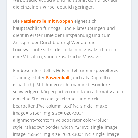
die einzelnen Wirbel deutlich geringer.
Die
Faszienrolle mit Noppen
eignet sich
hauptsächlich für Yoga- und Pilatesübungen und
dient in erster Linie der Entspannung und zum
Anregen der Durchblutung! Wer auf die
Luxusvariante setzt, der bekommt zusätzlich noch
eine Vibration, sprich zusätzliche Massage.
Ein besonders tolles Hilfsmittel für ein spezielleres
Training ist der
Faszienball
(auch als Doppelball
erhältlich). Mit ihm erreicht man insbesondere
schwierigere Körperpartien und kann alternativ auch
einzelne Stellen ausgezeichnet und direkt
bearbeiten.[/vc_column_text][vc_single_image
image=“6158″ img_size=“620×300″
alignment=“center“][vc_separator color=“blue“
style=“shadow“ border_width=“2″][vc_single_image
image=“6564″ img_size=“620×300″][vc_single_image