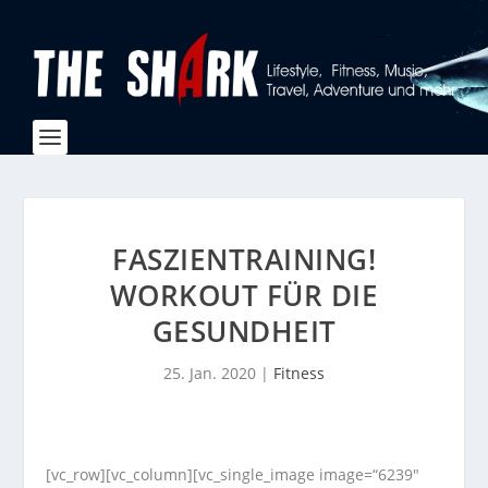
FASZIENTRAINING!
WORKOUT FÜR DIE
GESUNDHEIT
25. Jan. 2020
|
Fitness
[vc_row][vc_column][vc_single_image image=“6239″