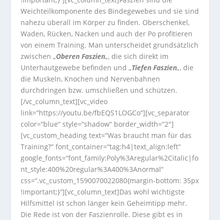
Weichteilkomponente des Bindegewebes und sie sind
nahezu überall im Körper zu finden. Oberschenkel,
Waden, Rücken, Nacken und auch der Po profitieren
von einem Training. Man unterscheidet grundsätzlich
zwischen „
Oberen Faszien
„, die sich direkt im
Unterhautgewebe befinden und „
Tiefen Faszien
„, die
die Muskeln, Knochen und Nervenbahnen
durchdringen bzw. umschließen und schützen.
[/vc_column_text][vc_video
link=“https://youtu.be/fbEQS1LOGCo“][vc_separator
color=“blue“ style=“shadow“ border_width=“2″]
[vc_custom_heading text=“Was braucht man für das
Training?“ font_container=“tag:h4|text_align:left“
google_fonts=“font_family:Poly%3Aregular%2Citalic|fo
nt_style:400%20regular%3A400%3Anormal“
css=“.vc_custom_1590070022080{margin-bottom: 35px
!important;}“][vc_column_text]Das wohl wichtigste
Hilfsmittel ist schon länger kein Geheimtipp mehr.
Die Rede ist von der Faszienrolle. Diese gibt es in