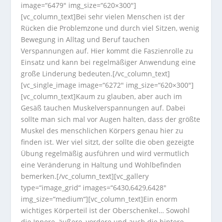
image=“6479″ img_size=“620×300″]
[vc_column_text]Bei sehr vielen Menschen ist der
Rücken die Problemzone und durch viel Sitzen, wenig
Bewegung in Alltag und Beruf tauchen
Verspannungen auf. Hier kommt die Faszienrolle zu
Einsatz und kann bei regelmäßiger Anwendung eine
große Linderung bedeuten.[/vc_column_text]
[vc_single_image image=“6272″ img_size=“620×300″]
[vc_column_text]Kaum zu glauben, aber auch im
Gesäß tauchen Muskelverspannungen auf. Dabei
sollte man sich mal vor Augen halten, dass der größte
Muskel des menschlichen Körpers genau hier zu
finden ist. Wer viel sitzt, der sollte die oben gezeigte
Übung regelmäßig ausführen und wird vermutlich
eine Veränderung in Haltung und Wohlbefinden
bemerken.[/vc_column_text][vc_gallery
type=“image_grid“ images=“6430,6429,6428″
img_size=“medium“][vc_column_text]Ein enorm
wichtiges Körperteil ist der Oberschenkel… Sowohl
die Innere, äußere, vordere und auch die hintere