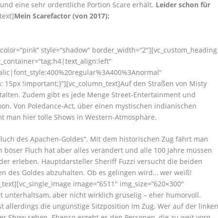
 und eine sehr ordentliche Portion Scare erhält.
Leider schon für
text]
Mein Scarefactor (von 2017):
 color=“pink“ style=“shadow“ border_width=“2″][vc_custom_heading
container=“tag:h4|text_align:left“
talic|font_style:400%20regular%3A400%3Anormal“
15px !important;}“][vc_column_text]Auf den Str
aßen von Misty
estalten. Zudem gibt es jede Menge Street-Entertainment und
loon. Von Poledance-Act, über einen mystischen indianischen
mt man hier tolle Shows in Western-Atmosphäre.
„Fluch des Apachen-Goldes“. Mit dem historischen Zug fährt man
 böser Fluch hat aber alles verändert und alle 100 Jahre müssen
er erleben. Hauptdarsteller Sheriff Fuzzi versucht die beiden
len des Goldes abzuhalten. Ob es gelingen wird… wer weiß!
_text][vc_single_image image=“6511″ img_size=“620×300″
t unterhaltsam, aber nicht wirklich gruselig – eher humorvoll.
st allerdings die ungünstige Sitzposition im Zug. Wer auf der linke
 der Show sehen. Ebenso ergeht es den Personen, die zu weit vorn