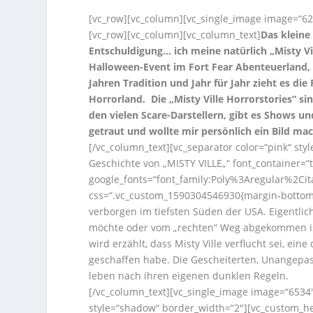
[vc_row][vc_column][vc_single_image image=“62
[vc_row][vc_column][vc_column_text]
Das kleine
Entschuldigung… ich meine natürlich „Misty Vi
Halloween-Event im Fort Fear Abenteuerland, e
Jahren Tradition und Jahr für Jahr zieht es d
Horrorland. Die „Misty Ville Horrorstories“ 
den vielen Scare-Darstellern, gibt es Shows un
getraut und wollte mir persönlich ein Bild m
[/vc_column_text][vc_separator color=“pink“ st
Geschichte von „MISTY VILLE„“ font_container=“ta
google_fonts=“font_family:Poly%3Aregular%2Ci
css=“.vc_custom_1590304546930{margin-bottom: 1
verborgen im tiefsten Süden der USA. Eigentli
möchte oder vom „rechten“ Weg abgekommen ist
wird erzählt, dass Misty Ville verflucht sei, e
geschaffen habe. Die Gescheiterten, Unangep
leben nach ihren eigenen dunklen Regeln.
[/vc_column_text][vc_single_image image=“6534″
style=“shadow“ border_width=“2″][vc_custom_he