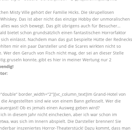
en Misty Ville gehört der Familie Hicks. Die skrupellosen
Whiskey. Das ist aber nicht das einzige Hobby der unmoralischen
 alles was sich bewegt. Das gilt übrigens auch für Besucher…
ald bietet schon grundsätzlich einen fantastischen Horrorfaktor
er sich einlässt. Nachdem man das gut bespielte Hütte der Redneck
ehlten mir ein paar Darsteller und die Scares wirkten nicht so
. Wer den Geruch von Fisch nicht mag, der sei an dieser Stelle
tig gruseln konnte, gibt es hier in meiner Wertung nur 2
wendig!
tor:
e=“double“ border_width=“2″][vc_column_text]Im Grand-Hotel von
d die Angestellten sind wie von einem Bann gefesselt. Wer die
 Dauergast! Ob es jemals einen Ausweg geben wird?
 ich in diesem Jahr nicht einchecken, aber ich war schon im
twa, was sich im Innern abspielt. Die Darsteller brennen! Sie
underbar inszeniertes Horror-Theaterstück! Dazu kommt, dass man