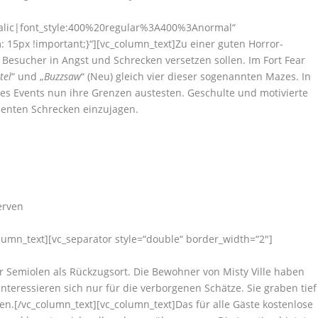
talic|font_style:400%20regular%3A400%3Anormal“
15px !important;}“][vc_column_text]Zu einer guten Horror-
 Besucher in Angst und Schrecken versetzen sollen. Im Fort Fear
tel
“ und „
Buzzsaw
“ (Neu) gleich vier dieser sogenannten Mazes. In
des Events nun ihre Grenzen austesten. Geschulte und motivierte
ienten Schrecken einzujagen.
erven
olumn_text][vc_separator style=“double“ border_width=“2″]
r Semiolen als Rückzugsort. Die Bewohner von Misty Ville haben
teressieren sich nur für die verborgenen Schätze. Sie graben tief
ben.[/vc_column_text][vc_column_text]Das für alle Gäste kostenlose