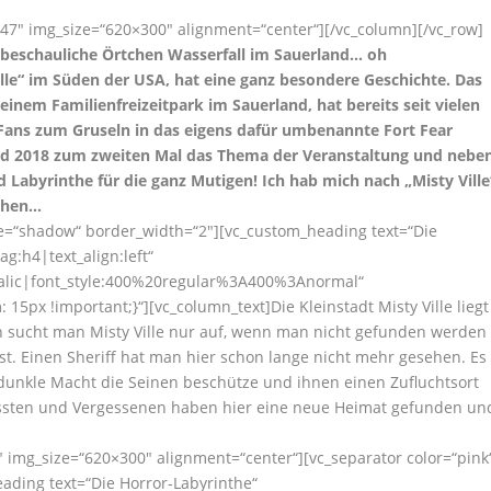
47″ img_size=“620×300″ alignment=“center“][/vc_column][/vc_row]
 beschauliche Örtchen Wasserfall im Sauerland… oh
lle“ im Süden der USA, hat eine ganz besondere Geschichte. Das
inem Familienfreizeitpark im Sauerland, hat bereits seit vielen
ie Fans zum Gruseln in das eigens dafür umbenannte Fort Fear
sind 2018 zum zweiten Mal das Thema der Veranstaltung und nebe
d Labyrinthe für die ganz Mutigen! Ich hab mich nach „Misty Ville
achen…
yle=“shadow“ border_width=“2″][vc_custom_heading text=“Die
g:h4|text_align:left“
talic|font_style:400%20regular%3A400%3Anormal“
5px !important;}“][vc_column_text]Die Kleinstadt Misty Ville liegt
ch sucht man Misty Ville nur auf, wenn man nicht gefunden werden
. Einen Sheriff hat man hier schon lange nicht mehr gesehen. Es
ine dunkle Macht die Seinen beschütze und ihnen einen Zufluchtsort
assten und Vergessenen haben hier eine neue Heimat gefunden un
 img_size=“620×300″ alignment=“center“][vc_separator color=“pink
ading text=“Die Horror-Labyrinthe“