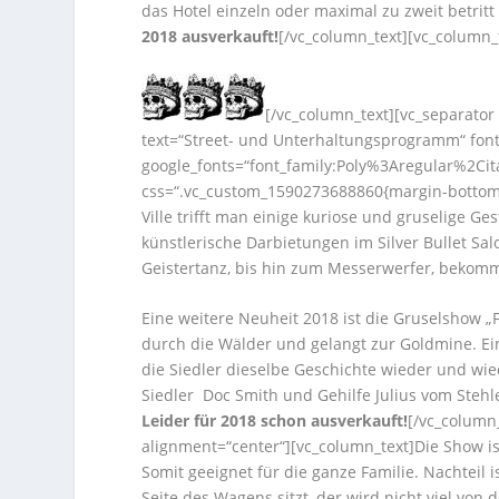
das Hotel einzeln oder maximal zu zweit betritt
2018 ausverkauft!
[/vc_column_text][vc_column_
[/vc_column_text][vc_separator
text=“Street- und Unterhaltungsprogramm“ font_
google_fonts=“font_family:Poly%3Aregular%2Ci
css=“.vc_custom_1590273688860{margin-bottom: 
Ville trifft man einige kuriose und gruselige G
künstlerische Darbietungen im Silver Bullet Sa
Geistertanz, bis hin zum Messerwerfer, bekom
Eine weitere Neuheit 2018 ist die Gruselshow 
durch die Wälder und gelangt zur Goldmine. Ein
die Siedler dieselbe Geschichte wieder und wied
Siedler Doc Smith und Gehilfe Julius vom Steh
Leider für 2018 schon ausverkauft!
[/vc_column
alignment=“center“][vc_column_text]
Die Show is
Somit geeignet für die ganze Familie. Nachteil i
Seite des Wagens sitzt, der wird nicht viel von