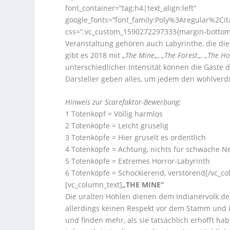
font_container=“tag:h4|text_align:left“
google_fonts=“font_family:Poly%3Aregular%2Ci
css=“.vc_custom_1590272297333{margin-bottom: 
Veranstaltung gehören auch Labyrinthe, die die
gibt es 2018 mit „
The Mine
„, „
The Forest
„, „
The Ho
unterschiedlicher Intensität können die Gäste 
Darsteller geben alles, um jedem den wohlverd
Hinweis zur Scarefaktor-Bewerbung:
1 Totenkopf = Völlig harmlos
2 Totenköpfe = Leicht gruselig
3 Totenköpfe = Hier gruselt es ordentlich
4 Totenköpfe = Achtung, nichts für schwache N
5 Totenköpfe = Extremes Horror-Labyrinth
6 Totenköpfe = Schockierend, verstörend
[/vc_c
[vc_column_text]
„THE MINE“
Die uralten Höhlen dienen dem Indianervolk de
allerdings keinen Respekt vor dem Stamm und in
und finden mehr, als sie tatsächlich erhofft ha