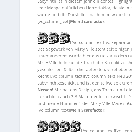
Labyrinth ist in diesem Jahr ein echtes Highlig
jede Menge natürlichen Horrorfaktor, da sie in
wurde und die Darsteller machen im wahrsten S
[vc_column_text]
Mein Scarefactor:
[/vc_column_text][vc_separator
Das Sägewerk von Misty Ville steht seit einige
Unter anderem wurde hier das Holz aus dem na
Misty Ville heimsuchte, brach der Kontakt zur
geschlossen. Selbst die tapfersten, verbliebe
Recht![/vc_column_text][vc_column_text]Neu 20
Labyrinth geschickt und ist den teilweise extr
Nerven!
Mir hat das Design, das Thema und die
tatsächlich auch 2-3 Mal ordentilch erwischt. Di
und meine Nummer 1 der Misty Ville Mazes.
Ac
[vc_column_text]
Mein Scarefactor:
[/vc_column_text][vc_sepa