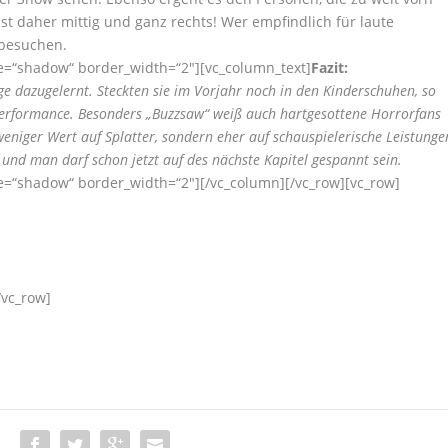
ist daher mittig und ganz rechts! Wer empfindlich für laute
 besuchen.
yle=“shadow“ border_width=“2″][vc_column_text]
Fazit:
e dazugelernt. Steckten sie im Vorjahr noch in den Kinderschuhen, so
 Performance. Besonders „Buzzsaw“ weiß auch hartgesottene Horrorfans
eniger Wert auf Splatter, sondern eher auf schauspielerische Leistunge
 und man darf schon jetzt auf des nächste Kapitel gespannt sein.
yle=“shadow“ border_width=“2″][/vc_column][/vc_row][vc_row]
/vc_row]
: