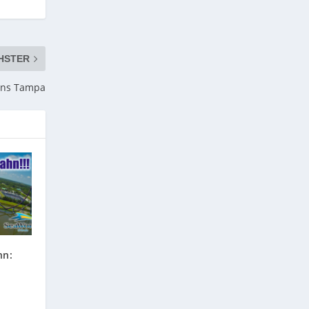
HSTER
ens Tampa
hn: