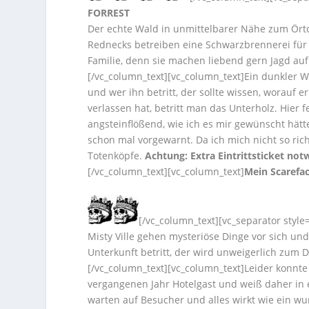
FORREST
Der echte Wald in unmittelbarer Nähe zum Örtch
Rednecks betreiben eine Schwarzbrennerei für 
Familie, denn sie machen liebend gern Jagd auf
[/vc_column_text][vc_column_text]Ein dunkler W
und wer ihn betritt, der sollte wissen, worauf 
verlassen hat, betritt man das Unterholz. Hier f
angsteinflößend, wie ich es mir gewünscht hätte
schon mal vorgewarnt. Da ich mich nicht so rich
Totenköpfe.
Achtung: Extra Eintrittsticket not
[/vc_column_text][vc_column_text]
Mein Scarefac
[/vc_column_text][vc_separator styl
Misty Ville gehen mysteriöse Dinge vor sich un
Unterkunft betritt, der wird unweigerlich zum
[/vc_column_text][vc_column_text]Leider konnte
vergangenen Jahr Hotelgast und weiß daher in e
warten auf Besucher und alles wirkt wie ein w