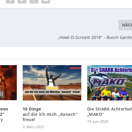
NÄC
„Howl-O-Scream 2018“ – Busch Gard
ween
10 Dinge
Die SHARK Achterba
2“
auf die ich mich „danach“
„MAKO“
ny
freue!
19. Juni 2020
2. März 2021