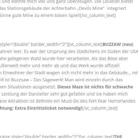
ht und konnte mich voll und ganz überzeugen. Die Location bietet
 das Stationsgebäude der Achterbahn „Devils Mine“ integriert
inne gute Mine zu einem bösen Spiel![/vc_column_text]
 style=“double“ border_width=“2″][vc_column_text]
BUZZAW (
neu
)
n Jahren leer. Es war der Ursprung des Städtchens im Süden der USA
he gelegenen Wald wurde hier verarbeitet. Als das Böse aber
 Außenwelt mehr und mehr ab und das Werk wurde offiziell
nen Einwohner der Stadt wagen sich nicht mehr in das Gebäude… mi
18 ist Buzzsaw – Das Sägewerk!
Man wird einzeln durch das
emen Situationen ausgesetzt.
Dieses Maze ist nichts für schwache
 Leistung der Darsteller sehr gut gefallen und sie haben mich
ese Attraktion ist definitiv ein Must-Do des Fort Fear Horrorlandes
htung: Extra Eintrittsticket notwendig!
[/vc_column_text]
rator style=“double“ border_width=“2″][vc_column_text]
THE