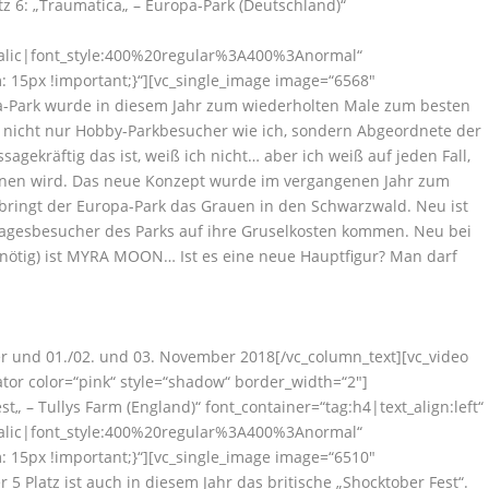
z 6: „Traumatica„ – Europa-Park (Deutschland)“
talic|font_style:400%20regular%3A400%3Anormal“
 15px !important;}“][vc_single_image image=“6568″
a-Park wurde in diesem Jahr zum wiederholten Male zum besten
en nicht nur Hobby-Parkbesucher wie ich, sondern Abgeordnete der
agekräftig das ist, weiß ich nicht… aber ich weiß auf jeden Fall,
ohnen wird. Das neue Konzept wurde im vergangenen Jahr zum
 bringt der Europa-Park das Grauen in den Schwarzwald. Neu ist
Tagesbesucher des Parks auf ihre Gruselkosten kommen. Neu bei
 nötig) ist MYRA MOON… Ist es eine neue Hauptfigur? Man darf
ober und 01./02. und 03. November 2018[/vc_column_text][vc_video
tor color=“pink“ style=“shadow“ border_width=“2″]
t„ – Tullys Farm (England)“ font_container=“tag:h4|text_align:left“
talic|font_style:400%20regular%3A400%3Anormal“
 15px !important;}“][vc_single_image image=“6510″
 5 Platz ist auch in diesem Jahr das britische „Shocktober Fest“.