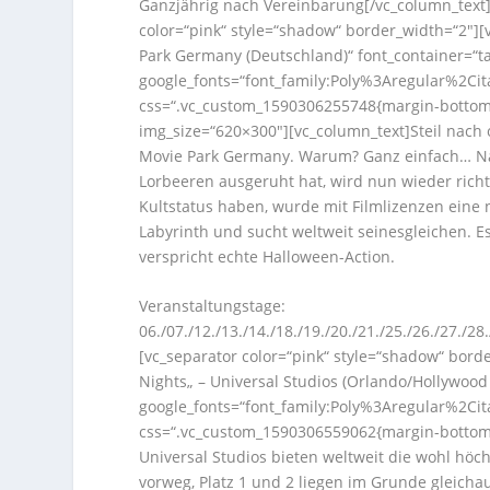
Ganzjährig nach Vereinbarung[/vc_column_text]
color=“pink“ style=“shadow“ border_width=“2″][
Park Germany (Deutschland)“ font_container=“tag
google_fonts=“font_family:Poly%3Aregular%2Ci
css=“.vc_custom_1590306255748{margin-bottom:
img_size=“620×300″][vc_column_text]Steil nach 
Movie Park Germany. Warum? Ganz einfach… Nac
Lorbeeren ausgeruht hat, wird nun wieder richti
Kultstatus haben, wurde mit Filmlizenzen eine
Labyrinth und sucht weltweit seinesgleichen. Es
verspricht echte Halloween-Action.
Veranstaltungstage:
06./07./12./13./14./18./19./20./21./25./26./27./
[vc_separator color=“pink“ style=“shadow“ bord
Nights„ – Universal Studios (Orlando/Hollywood 
google_fonts=“font_family:Poly%3Aregular%2Ci
css=“.vc_custom_1590306559062{margin-bottom:
Universal Studios bieten weltweit die wohl höc
vorweg, Platz 1 und 2 liegen im Grunde gleicha