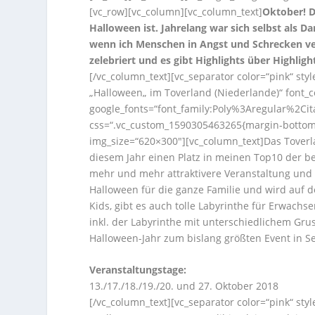
[vc_row][vc_column][vc_column_text]
Oktober! D
Halloween ist. Jahrelang war sich selbst als Dar
wenn ich Menschen in Angst und Schrecken ver
zelebriert und es gibt Highlights über Highli
[/vc_column_text][vc_separator color=“pink“ st
„Halloween„ im Toverland (Niederlande)“ font_co
google_fonts=“font_family:Poly%3Aregular%2Ci
css=“.vc_custom_1590305463265{margin-bottom:
img_size=“620×300″][vc_column_text]Das Toverla
diesem Jahr einen Platz in meinen Top10 der bes
mehr und mehr attraktivere Veranstaltung und i
Halloween für die ganze Familie und wird auf 
Kids, gibt es auch tolle Labyrinthe für Erwachs
inkl. der Labyrinthe mit unterschiedlichem Gr
Halloween-Jahr zum bislang größten Event in 
Veranstaltungstage:
13./17./18./19./20. und 27. Oktober 2018
[/vc_column_text][vc_separator color=“pink“ st