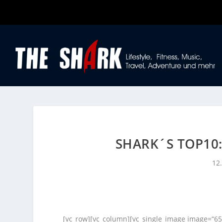
SHARK´S TOP10
12
[vc_row][vc_column][vc_single_image image=“65