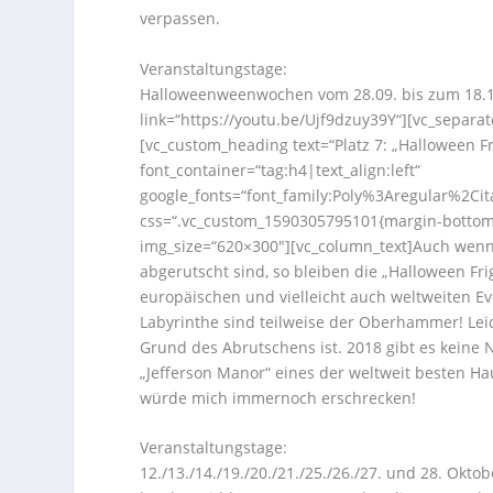
verpassen.
Veranstaltungstage:
Halloweenweenwochen vom 28.09. bis zum 18.11
link=“https://youtu.be/Ujf9dzuy39Y“][vc_separat
[vc_custom_heading text=“Platz 7: „Halloween Fr
font_container=“tag:h4|text_align:left“
google_fonts=“font_family:Poly%3Aregular%2Ci
css=“.vc_custom_1590305795101{margin-bottom:
img_size=“620×300″][vc_column_text]Auch wenn 
abgerutscht sind, so bleiben die „Halloween Fri
europäischen und vielleicht auch weltweiten Ev
Labyrinthe sind teilweise der Oberhammer! Leid
Grund des Abrutschens ist. 2018 gibt es keine
„Jefferson Manor“ eines der weltweit besten H
würde mich immernoch erschrecken!
Veranstaltungstage:
12./13./14./19./20./21./25./26./27. und 28. Okt