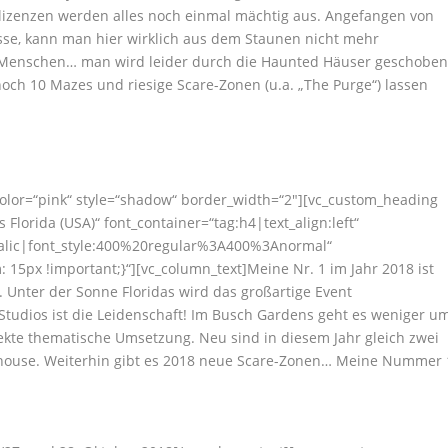
lmlizenzen werden alles noch einmal mächtig aus. Angefangen von
sse, kann man hier wirklich aus dem Staunen nicht mehr
 Menschen… man wird leider durch die Haunted Häuser geschobe
och 10 Mazes und riesige Scare-Zonen (u.a. „The Purge“) lassen
color=“pink“ style=“shadow“ border_width=“2″][vc_custom_heading
Florida (USA)“ font_container=“tag:h4|text_align:left“
talic|font_style:400%20regular%3A400%3Anormal“
15px !important;}“][vc_column_text]Meine Nr. 1 im Jahr 2018 ist
Unter der Sonne Floridas wird das großartige Event
Studios ist die Leidenschaft! Im Busch Gardens geht es weniger u
te thematische Umsetzung. Neu sind in diesem Jahr gleich zwei
rhouse. Weiterhin gibt es 2018 neue Scare-Zonen… Meine Nummer 