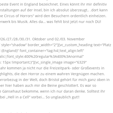
este Event in England bezeichnet. Eines könnt ihr mir definitiv
altungen auf der Insel, bin ich absolut überzeugt.. .dort kann
 Circus of Horrors“ wird den Besuchern ordentlich einheizen.
werk bis Musik. Alles da… was fehlt bist jetzt nur noch DU!
25./26./27./28./30./31. Oktober und 02./03. November
“ style=“shadow“ border_width=“2″][vc_custom_heading text=“Platz
 (England)“ font_container=“tag:h4|text_align:left“
talic|font_style:400%20regular%3A400%3Anormal“
 15px !important;}“][vc_single_image image=“6329″
ahr kommen ja nicht nur die Freizeitpark- oder Großevents in
ghlights, die den Horror zu einem wahren Vergnügen machen.
rrorbezug in der Welt, doch Bristol gehört für mich ganz oben in
aber hier haben auch mir die Beine geschlottert. Es war so
te Gänsehaut bekomme, wenn ich nur daran denke. Solltest ihr
bei „Hell in a Cell“ vorbei… So unglaublich gut!!