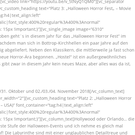
[vc_video link=“https://youtu.be/v_5tNyQ1QM0″][vc_separator
vc_custom_heading text=“Platz 3: „Halloween Horror Fest„ – Movie
:h4|text_align:left“
talic|font_style:400%20regular%3A400%3Anormal“
 15px !important;}“][vc_single_image image=“6310″
oben geht´s in diesem Jahr für das „Halloween Horror Fest“ im
hdem man sich in Bottrop-Kirchhellen ein paar Jahre auf den
g abgeliefert. Neben den Klassikern, die mittlerweile ja fast schon
 neue Horror-Ära begonnen. „Hostel“ ist ein außergewöhnliches
 gibt zwar in diesem Jahr kein neues Maze, aber alles was da ist,
28./31. Oktober und 02./03./04. November 2018[/vc_column_text]
er_width=“2″][vc_custom_heading text=“Platz 2: „Halloween Horror
– USA)“ font_container=“tag:h4|text_align:left“
talic|font_style:400%20regular%3A400%3Anormal“
 15px !important;}“][vc_column_text]Hollywood oder Orlando… die
hste Stufe der Halloween-Events und ich nehme es gleich mal
uf! Die Labyrinthe sind mit einer unglaublichen Detailtreue und