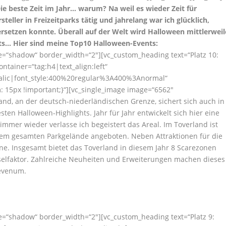
ie beste Zeit im Jahr… warum? Na weil es wieder Zeit für
steller in Freizeitparks tätig und jahrelang war ich glücklich,
setzen konnte. Überall auf der Welt wird Halloween mittlerweil
ghts… Hier sind meine Top10 Halloween-Events:
yle=“shadow“ border_width=“2″][vc_custom_heading text=“Platz 10:
ntainer=“tag:h4|text_align:left“
talic|font_style:400%20regular%3A400%3Anormal“
 15px !important;}“][vc_single_image image=“6562″
nd, an der deutsch-niederländischen Grenze, sichert sich auch in
ten Halloween-Highlights. Jahr für Jahr entwickelt sich hier eine
mmer wieder verlasse ich begeistert das Areal. Im Toverland ist
dem gesamten Parkgelände angeboten. Neben Attraktionen für die
ene. Insgesamt bietet das Toverland in diesem Jahr 8 Scarezonen
uselfaktor. Zahlreiche Neuheiten und Erweiterungen machen dieses
Sevenum.
yle=“shadow“ border_width=“2″][vc_custom_heading text=“Platz 9: