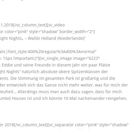
.2018[/vc_column_text][vc_video
or color=“pink“ style=“shadow“ border_width=“2″]
ight Nights„ – Walibi Holland (Niederlande)“
talic|font_style:400%20regular%3A400%3Anormal“
 15px !important;}“][vc_single_image image=“6223″
Eddie und seine Freunde in diesem Jahr ein paar Plätze
ght Nights“ natürlich absolute obere Spitzenklassen der
ents. Die Stimmung im gesamten Park ist großartig und die
er entwickelt sich das Ganze nicht mehr weiter, was für mich der
 Neuheit… Allerdings muss man auch dazu sagen, dass für mich
aunted Houses ist und ich könnte 10 Mal nacheinander reingehen,
ober 2018[/vc_column_text][vc_separator color=“pink“ style=“shadow“