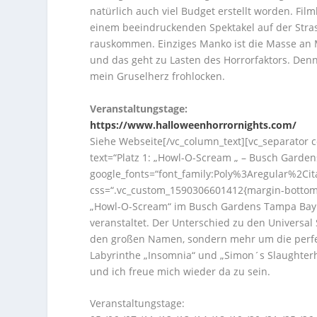
natürlich auch viel Budget erstellt worden. Fi
einem beeindruckenden Spektakel auf der Stra
rauskommen. Einziges Manko ist die Masse an
und das geht zu Lasten des Horrorfaktors. Denn
mein Gruselherz frohlocken.
Veranstaltungstage:
https://www.halloweenhorrornights.com/
Siehe Webseite[/vc_column_text][vc_separator 
text=“Platz 1: „Howl-O-Scream „ – Busch Gardens 
google_fonts=“font_family:Poly%3Aregular%2Ci
css=“.vc_custom_1590306601412{margin-bottom: 
„Howl-O-Scream“ im Busch Gardens Tampa Bay. 
veranstaltet.
Der Unterschied zu den Universal 
den großen Namen, sondern mehr um die perfek
Labyrinthe „Insomnia“ und „Simon´s Slaughte
und ich freue mich wieder da zu sein.
Veranstaltungstage: