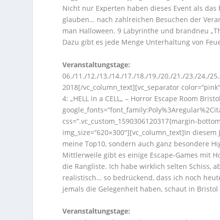
Nicht nur Experten haben dieses Event als das b
glauben… nach zahlreichen Besuchen der Veranst
man Halloween. 9 Labyrinthe und brandneu „The
Dazu gibt es jede Menge Unterhaltung von Feuer
Veranstaltungstage:
06./11./12./13./14./17./18./19./20./21./23./24./
2018[/vc_column_text][vc_separator color=“pink
4: „HELL in a CELL„ – Horror Escape Room Bristol
google_fonts=“font_family:Poly%3Aregular%2Ci
css=“.vc_custom_1590306120317{margin-bottom:
img_size=“620×300″][vc_column_text]In diesem J
meine Top10, sondern auch ganz besondere Hi
Mittlerweile gibt es einige Escape-Games mit Ho
die Rangliste. Ich habe wirklich selten Schiss, 
realistisch… so bedrückend, dass ich noch heu
jemals die Gelegenheit haben, schaut in Bristol 
Veranstaltungstage: