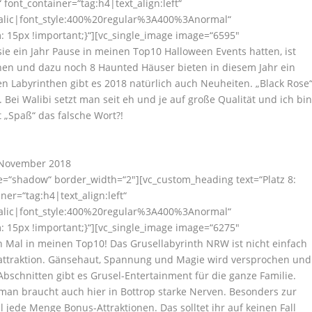
 font_container=“tag:h4|text_align:left“
talic|font_style:400%20regular%3A400%3Anormal“
 15px !important;}“][vc_single_image image=“6595″
e ein Jahr Pause in meinen Top10 Halloween Events hatten, ist
onen und dazu noch 8 Haunted Häuser bieten in diesem Jahr ein
n Labyrinthen gibt es 2018 natürlich auch Neuheiten. „Black Rose
Bei Walibi setzt man seit eh und je auf große Qualität und ich bi
t „Spaß“ das falsche Wort?!
. November 2018
yle=“shadow“ border_width=“2″][vc_custom_heading text=“Platz 8:
er=“tag:h4|text_align:left“
talic|font_style:400%20regular%3A400%3Anormal“
 15px !important;}“][vc_single_image image=“6275″
 Mal in meinen Top10! Das Grusellabyrinth NRW ist nicht einfach
rattraktion. Gänsehaut, Spannung und Magie wird versprochen und
bschnitten gibt es Grusel-Entertainment für die ganze Familie.
 man braucht auch hier in Bottrop starke Nerven. Besonders zur
 jede Menge Bonus-Attraktionen. Das solltet ihr auf keinen Fall