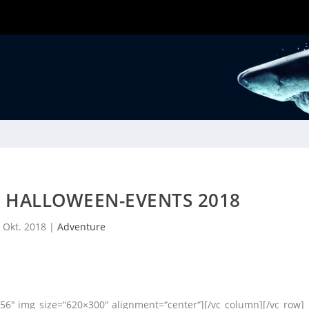
: HALLOWEEN-EVENTS 2018
. Okt. 2018
|
Adventure
56″ img_size=“620×300″ alignment=“center“][/vc_column][/vc_row]