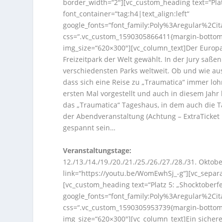
border_width=“2″][vc_custom_heading text=“Plat
font_container=“tag:h4|text_align:left“
google_fonts=“font_family:Poly%3Aregular%2Ci
css=“.vc_custom_1590305866411{margin-bottom:
img_size=“620×300″][vc_column_text]Der Europ
Freizeitpark der Welt gewählt. In der Jury saß
verschiedensten Parks weltweit. Ob und wie auss
dass sich eine Reise zu „Traumatica“ immer l
ersten Mal vorgestellt und auch in diesem Jahr
das „Traumatica“ Tageshaus, in dem auch die 
der Abendveranstaltung (Achtung – ExtraTicket
gespannt sein…
Veranstaltungstage:
12./13./14./19./20./21./25./26./27./28./31. Okt
link=“https://youtu.be/WomEwhSj_-g“][vc_separa
[vc_custom_heading text=“Platz 5: „Shocktoberfes
google_fonts=“font_family:Poly%3Aregular%2Ci
css=“.vc_custom_1590305953739{margin-bottom:
img_size=“620×300″][vc_column_text]Ein sicherer