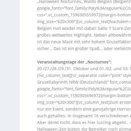
„Halloween Nocturnes„ Walibi Belgien (Belgien)“
google_fonts=“font_family:Poly%3Aregular%2Ci
css=“.vc_custom_1590305559972{margin-bottom:
img_size=“620×300″][vc_column_text]Nachdem si
Belgien nun wieder mit dabei! Satte 7 Scare-Z
großes weltweites Highlight. Neben altbewährte
ist das neue Maze mit sehr hohem Gruselfaktor. 
sicher… Das ist ein großer Spaß… oder vielleich
Veranstaltungstage der „Nocturnes“:
20./27./28./29./31. Oktober und 01./02. und 03
[/vc_column_text][vc_separator color=“pink“ st
Grusellabyrinth NRW (Deutschland)“ font_contain
google_fonts=“font_family:Poly%3Aregular%2Ci
css=“.vc_custom_1590305696972{margin-bottom:
img_size=“620×300″][vc_column_text]Zum ersten
nur ein Event, sondern eine ganzjährige Horro
auch gehalten. In insgesamt 16 verschiedenen A
Aber denkt nicht, dass es hier luschig abgeht…
Halloween-Zeit bieten die Betreiber noch einmal