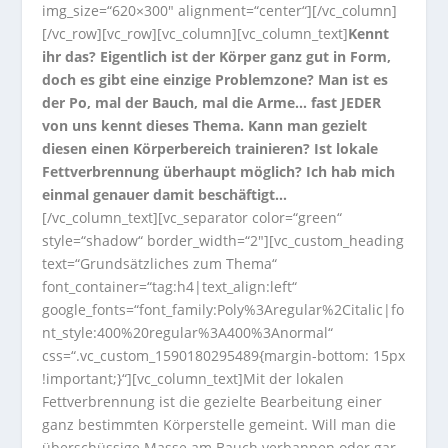
img_size=“620×300″ alignment=“center“][/vc_column]
[/vc_row][vc_row][vc_column][vc_column_text]
Kennt
ihr das? Eigentlich ist der Körper ganz gut in Form,
doch es gibt eine einzige Problemzone? Man ist es
der Po, mal der Bauch, mal die Arme… fast JEDER
von uns kennt dieses Thema. Kann man gezielt
diesen einen Körperbereich trainieren? Ist lokale
Fettverbrennung überhaupt möglich? Ich hab mich
einmal genauer damit beschäftigt…
[/vc_column_text][vc_separator color=“green“
style=“shadow“ border_width=“2″][vc_custom_heading
text=“Grundsätzliches zum Thema“
font_container=“tag:h4|text_align:left“
google_fonts=“font_family:Poly%3Aregular%2Citalic|fo
nt_style:400%20regular%3A400%3Anormal“
css=“.vc_custom_1590180295489{margin-bottom: 15px
!important;}“][vc_column_text]Mit der lokalen
Fettverbrennung ist die gezielte Bearbeitung einer
ganz bestimmten Körperstelle gemeint. Will man die
überschüssige Masse am Bauch verbannen oder gar