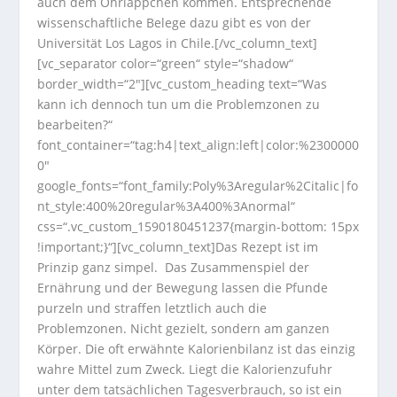
auch dem Ohrläppchen kommen. Entsprechende
wissenschaftliche Belege dazu gibt es von der
Universität Los Lagos in Chile.[/vc_column_text]
[vc_separator color=“green“ style=“shadow“
border_width=“2″][vc_custom_heading text=“Was
kann ich dennoch tun um die Problemzonen zu
bearbeiten?“
font_container=“tag:h4|text_align:left|color:%2300000
0″
google_fonts=“font_family:Poly%3Aregular%2Citalic|fo
nt_style:400%20regular%3A400%3Anormal“
css=“.vc_custom_1590180451237{margin-bottom: 15px
!important;}“][vc_column_text]Das Rezept ist im
Prinzip ganz simpel. Das Zusammenspiel der
Ernährung und der Bewegung lassen die Pfunde
purzeln und straffen letztlich auch die
Problemzonen. Nicht gezielt, sondern am ganzen
Körper. Die oft erwähnte Kalorienbilanz ist das einzig
wahre Mittel zum Zweck. Liegt die Kalorienzufuhr
unter dem tatsächlichen Tagesverbrauch, so ist ein