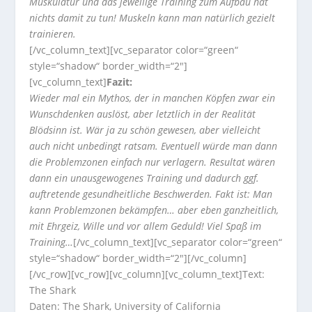
Muskulatur und das jeweilige Training zum Aufbau hat
nichts damit zu tun! Muskeln kann man natürlich gezielt
trainieren.
[/vc_column_text][vc_separator color=“green“
style=“shadow“ border_width=“2″]
[vc_column_text]
Fazit:
Wieder mal ein Mythos, der in manchen Köpfen zwar ein
Wunschdenken auslöst, aber letztlich in der Realität
Blödsinn ist. Wär ja zu schön gewesen, aber vielleicht
auch nicht unbedingt ratsam. Eventuell würde man dann
die Problemzonen einfach nur verlagern. Resultat wären
dann ein unausgewogenes Training und dadurch ggf.
auftretende gesundheitliche Beschwerden. Fakt ist: Man
kann Problemzonen bekämpfen… aber eben ganzheitlich,
mit Ehrgeiz, Wille und vor allem Geduld! Viel Spaß im
Training…
[/vc_column_text][vc_separator color=“green“
style=“shadow“ border_width=“2″][/vc_column]
[/vc_row][vc_row][vc_column][vc_column_text]Text:
The Shark
Daten: The Shark, University of California