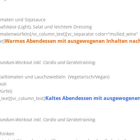
omaten und Sojasauce
fskäse (Light), Salat und leichtem Dressing
matenwürfeln[/vc_column_text][vc_separator color=“mulled_wine“
Warmes Abendessen mit ausgewogenen Inhalten nac
xt]
 Rundum-Workout inkl. Cardio und Gerätetraining.
ocktailtomaten und Lauchzwiebeln
(Vegetarisch/Vegan)
oli
ürfel)
Kaltes Abendessen mit ausgewogene
text][vc_column_text]
 Rundum-Workout inkl. Cardio und Gerätetraining.
chinken