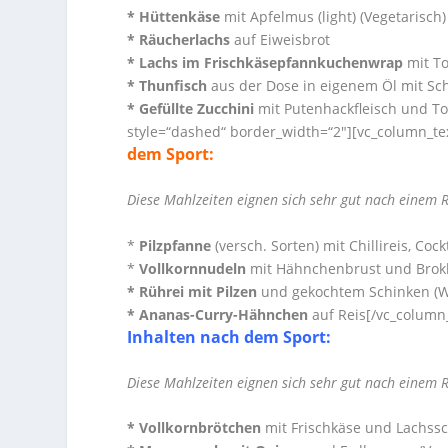
* Hüttenkäse
mit Apfelmus (light)
(Vegetarisch)
* Räucherlachs
auf Eiweisbrot
* Lachs im Frischkäsepfannkuchenwrap
mit T
* Thunfisch
aus der Dose in eigenem Öl mit Scha
* Gefüllte Zucchini
mit Putenhackfleisch und To
style=“dashed“ border_width=“2″][vc_column_te
dem Sport:
Diese Mahlzeiten eignen sich sehr gut nach einem
*
Pilzpfanne
(versch. Sorten) mit Chillireis, C
*
Vollkornnudeln
mit Hähnchenbrust und Brokk
* Rührei mit Pilzen
und gekochtem Schinken (W
* Ananas-Curry-Hähnchen
auf Reis[/vc_column_
Inhalten nach dem Sport:
Diese Mahlzeiten eignen sich sehr gut nach einem
* Vollkornbrötchen
mit Frischkäse und Lachss