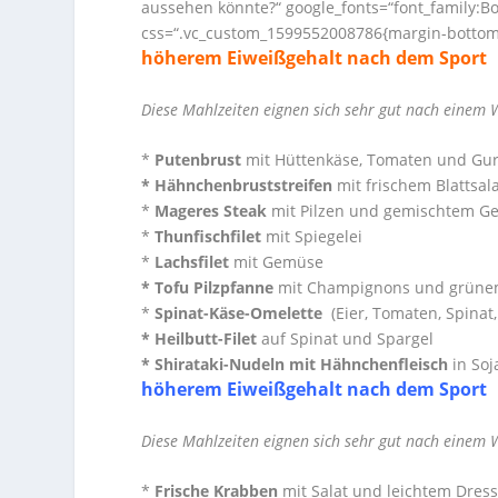
aussehen könnte?“ google_fonts=“font_family
css=“.vc_custom_1599552008786{margin-bottom: 
höherem Eiweißgehalt nach dem Sport
Diese Mahlzeiten eignen sich sehr gut nach einem
*
Putenbrust
mit Hüttenkäse, Tomaten und Gu
* Hähnchenbruststreifen
mit frischem Blattsal
*
Mageres Steak
mit Pilzen und gemischtem G
*
Thunfischfilet
mit Spiegelei
*
Lachsfilet
mit Gemüse
* Tofu Pilzpfanne
mit Champignons und grün
*
Spinat-Käse-Omelette
(Eier, Tomaten, Spinat
* Heilbutt-Filet
auf Spinat und Spargel
* Shirataki-Nudeln mit Hähnchenfleisch
in So
höherem Eiweißgehalt nach dem Sport
Diese Mahlzeiten eignen sich sehr gut nach einem
*
Frische Krabben
mit Salat und leichtem Dres