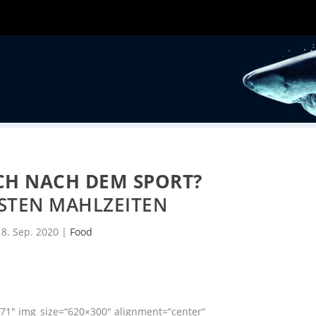
ICH NACH DEM SPORT?
BESTEN MAHLZEITEN
8. Sep. 2020
|
Food
71″ img_size=“620×300″ alignment=“center“