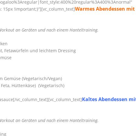
:Boogaloo%3Aregular|font_style:400%20regular%3A400%3Anormal“
Warmes Abendessen mit
15px !important;}“][vc_column_text]
 Workout an Geräten und nach einem Hanteltraining.
rken
at, Fetawürfeln und leichtem Dressing
emüse
em Gemüse
(Vegetarisch/Vegan)
, Feta, Hüttenkäse)
(Vegetarisch)
Kaltes Abendessen mi
jasauce[/vc_column_text][vc_column_text]
 Workout an Geräten und nach einem Hanteltraining.
sing