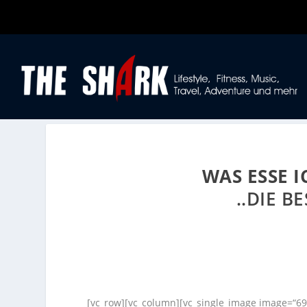
WAS ESSE 
..DIE 
[vc_row][vc_column][vc_single_image image=“69