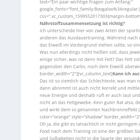
text=“Ein paar wichtige Fragen zum Anfang:“
google_fonts=“font_family:Boogaloo%3Aregula
css=“.vc_custom_1599552017303{margin-bottom: 
Nährstoffzusammensetzung ist richtig?
Ich unterscheide hier von zwei Arten der sport
anderen das Ausdauertraining. Während nach d
das Eiweiß im Vordergrund stehen sollte, so s
Was nun allerdings nicht heißen soll, dass jew
einige sicher, was ist denn mit Fett? Das Fett 
gegenüber den Carbs, noch dem Eiweiß überwieg
border_width=“2″][vc_column_text]
Kann ich auc
Das ist so ziemlich das Schlechteste, was man
dann abnimmt ist auch nicht korrekt und mittle
neue Energie und deshalb ruft er auch laut und
nicht an das Fettgewebe. Kein guter Rat also,
und wirkt dem so genannten Nachbrenneffekt (
color=“orange“ style=“shadow“ border_width=“2
Oh ja, die gibt es tatsächlich in nicht gering
Food nach dem Training ist eine der größten 
und Süßigkeiten nicht in die Sparte der gesun