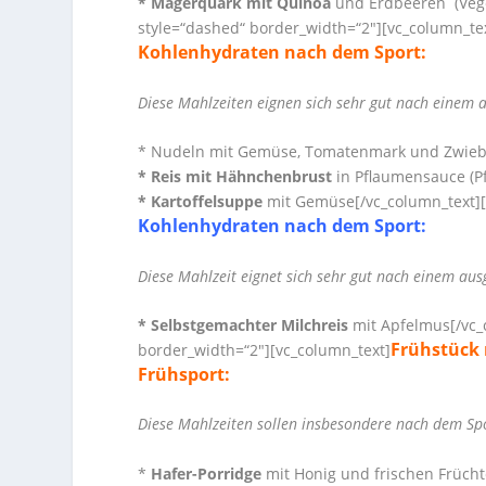
* Magerquark mit Quinoa
und Erdbeeren
(Veg
style=“dashed“ border_width=“2″][vc_column_te
Kohlenhydraten nach dem Sport:
Diese Mahlzeiten eignen sich sehr gut nach einem 
* Nudeln mit Gemüse, Tomatenmark und Zwieb
* Reis mit Hähnchenbrust
in Pflaumensauce (P
* Kartoffelsuppe
mit Gemüse[/vc_column_text][
Kohlenhydraten nach dem Sport:
Diese Mahlzeit eignet sich sehr gut nach einem au
* Selbstgemachter Milchreis
mit Apfelmus[/vc_
Frühstück
border_width=“2″][vc_column_text]
Frühsport:
Diese Mahlzeiten sollen insbesondere nach dem Spo
*
Hafer-Porridge
mit Honig und frischen Früch