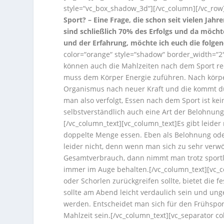
style=“vc_box_shadow_3d“][/vc_column][/vc_row
Sport? – Eine Frage, die schon seit vielen Jah
sind schließlich 70% des Erfolgs und da möcht
und der Erfahrung, möchte ich euch die folge
color=“orange“ style=“shadow“ border_width=“2″
können auch die Mahlzeiten nach dem Sport rec
muss dem Körper Energie zuführen. Nach körperl
Organismus nach neuer Kraft und die kommt du
man also verfolgt, Essen nach dem Sport ist kei
selbstverständlich auch eine Art der Belohnung
[/vc_column_text][vc_column_text]Es gibt leid
doppelte Menge essen. Eben als Belohnung oder 
leider nicht, denn wenn man sich zu sehr verw
Gesamtverbrauch, dann nimmt man trotz sportlic
immer im Auge behalten.[/vc_column_text][vc_
oder Schorlen zurückgreifen sollte, bietet die
sollte am Abend leicht verdaulich sein und u
werden. Entscheidet man sich für den Frühspo
Mahlzeit sein.[/vc_column_text][vc_separator 