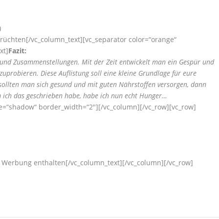
)
rüchten[/vc_column_text][vc_separator color=“orange“
xt]
Fazit:
 und Zusammenstellungen. Mit der Zeit entwickelt man ein Gespür und
robieren. Diese Auflistung soll eine kleine Grundlage für eure
 sollten man sich gesund und mit guten Nährstoffen versorgen, dann
m ich das geschrieben habe, habe ich nun echt Hunger…
yle=“shadow“ border_width=“2″][/vc_column][/vc_row][vc_row]
 Werbung enthalten[/vc_column_text][/vc_column][/vc_row]