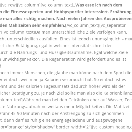
][vc_row][vc_column][vc_column_text]
„Was esse ich nach dem
ren die Fitnessexperten und Hobbysportler interessiert. Ernährung
e man alles richtig machen. Nach vielen Jahren des Ausprobieren
nden Mahlzeiten sehr empfehlen.
[/vc_column_text][vc_separator
][vc_column_text]Da man unterschiedliche Ziele verfolgen kann,
ht unterschiedlich ausfallen. Eines ist jedoch unumgänglich – ma
icher Betätigung, egal in welcher Intensität schreit der
rch die Nahrungs- und Flüssigkeitsaufnahme. Egal welche Ziele
n unwichtiger Faktor. Die Regeneration wird gefördert und es ist
!
er noch immer Menschen, die glaube man könne nach dem Sport die
einfach, weil man ja Kalorien verbraucht hat. So einfach ist es
öhnt und der Kalorien-Tagesumsatz dadurch höher wird als der
her Betätigung zu. Je nach Ziel sollte man also die Kalorienbilan
column_text]Während man bei den Getränken eher auf Wasser, Tee
 feste Nahrungsaufnahme weitaus mehr Möglichkeiten. Die Mahlzeit
ngefähr 45-90 Minuten nach der Anstrengung zu sich genommen
rt, dann darf es ruhig eine energiegeladene und ausgewogene
color=“orange“ style=“shadow“ border_width=“2″][vc_custom_heading