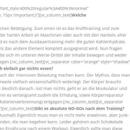
r|font_style:400%20regular%3A400%3Anormal“
15px !important;}“][vc_column_text]
Welche
lichen Betätigung. Zum einen ist es das Krafttraining und zum
er harten Arbeit an Maschinen oder auch mit den Hanteln, eher
ind es nach dem Ausdauertraining mehr die guten Kohlenhydrate.
eils das andere Element komplett ausgegrenzt wird. Nun fragen
sollte sich im unteren Werte-Drittel der Inhalte bewegen und weder
en.[/vc_column_text][vc_separator color=“orange“ style=“shadow
h einfach gar nichts essen?
 nach der intensiven Belastung machen kann. Der Mythos, dass ma
rweile vielfach wissenschaftlich widerlegt. Der Körper braucht
 deutlich danach. Isst man nichts, geht er an die Muskulatur und
 denn es verlangsamt zudem die Erholung, sowie Körperreparatur
Kalorienverbrennung) entgegen.[/vc_column_text][vc_separator
″][vc_column_text]
Gibt es absolute NO-GOs nach dem Training?
em Ausmaß! Eigentlich muss man es nicht mehr erwähnen, aber Junk-
Sünden, die man begehen kann. Leider gehören auch Schokolade
den Ernährung nach einem Workout. Eigentlich sollte man diese