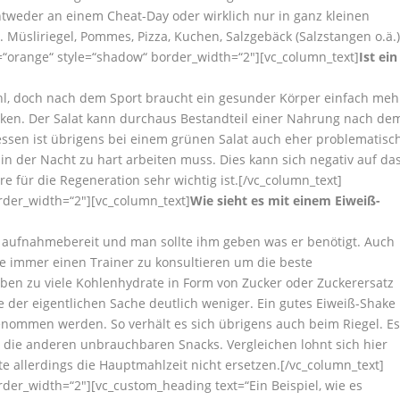
tweder an einem Cheat-Day oder wirklich nur in ganz kleinen
 Müsliriegel, Pommes, Pizza, Kuchen, Salzgebäck (Salzstangen o.ä.
=“orange“ style=“shadow“ border_width=“2″][vc_column_text]
Ist ein
ahl, doch nach dem Sport braucht ein gesunder Körper einfach meh
rken. Der Salat kann durchaus Bestandteil einer Nahrung nach de
 essen ist übrigens bei einem grünen Salat auch eher problematisch
in der Nacht zu hart arbeiten muss. Dies kann sich negativ auf da
e für die Regeneration sehr wichtig ist.[/vc_column_text]
rder_width=“2″][vc_column_text]
Wie sieht es mit einem Eiweiß-
m aufnahmebereit und man sollte ihm geben was er benötigt. Auch
le immer einen Trainer zu konsultieren um die beste
en zu viele Kohlenhydrate in Form von Zucker oder Zuckerersatz
e der eigentlichen Sache deutlich weniger. Ein gutes Eiweiß-Shake
nommen werden. So verhält es sich übrigens auch beim Riegel. E
h die anderen unbrauchbaren Snacks. Vergleichen lohnt sich hier
lte allerdings die Hauptmahlzeit nicht ersetzen.[/vc_column_text]
rder_width=“2″][vc_custom_heading text=“Ein Beispiel, wie es