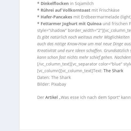
* Dinkelflocken
in Sojamilch
* Rührei auf Vollkorntoast
mit Frischkäse
* Hafer-Pancakes
mit Erdbeermarmelade (light
* Fettarmer Joghurt mit Quinoa
und frischen F
style=“shadow“ border_width=“2″][vc_column_te
Es gibt natürlich noch weitaus mehr Möglichkeiten
auch das nötige Know-How um mal neue Dinge auszup
Kreativität und eure Ideen schaffen. Grundsätzlich
kann schon fast nichts mehr schief gehen. Nachde
[/vc_column_text][vc_separator color=“blue“ st
[vc_column][vc_column_text]
Text:
The Shark
Daten: The Shark
Bilder: Pixabay
Der
Artikel
„Was esse ich nach dem Sport“ kann