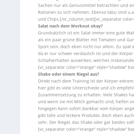
Sachen nur als Genussmittel betrachten und en
Rationen zu sich nehmen. Ebenso tabu sind u.a.
und Chips.[/vc_column_text][vc_separator color
Salat nach dem Workout okay?
Grundsätzlich ist ein Salat immer eine gute W
als ein paar grüne Blätter mit Tomaten und Gu
Sport sein, doch eben nicht nur allein. Zu spät
da er nur schwer verdaulich ist und der Körper 
Schlafverhalten auswirken, welches insbesonder
[vc_separator color=“orange“ style=“shadow“ bo
Shake oder einem Riegel aus?
Direkt nach dem Training ist der Körper extre
hier gibt es viele Unterschiede und ich empfeh
Zusammensetzung zu erhalten. Viele Shakes hab
und wenn sie mit Milch gemacht sind, helfen si
hingegen kann sofort dankbar vom Körper ange
gibt tolle und leckere Produkte, doch eben auc
sehr. Der Riegel, das Shake oder gar beides sol
[vc_separator color=“orange“ style=“shadow“ bo