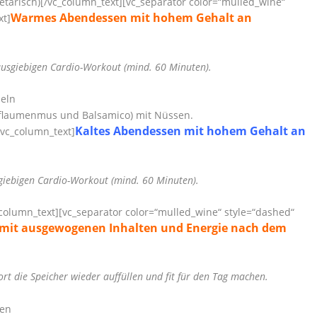
etarisch)
[/vc_column_text][vc_separator color=“mulled_wine“
Warmes Abendessen mit hohem Gehalt an
xt]
ausgiebigen Cardio-Workout (mind. 60 Minuten).
eln
flaumenmus und Balsamico) mit Nüssen.
Kaltes Abendessen mit hohem Gehalt an
vc_column_text]
sgiebigen Cardio-Workout (mind. 60 Minuten).
column_text][vc_separator color=“mulled_wine“ style=“dashed“
 mit ausgewogenen Inhalten und Energie nach dem
rt die Speicher wieder auffüllen und fit für den Tag machen.
ten