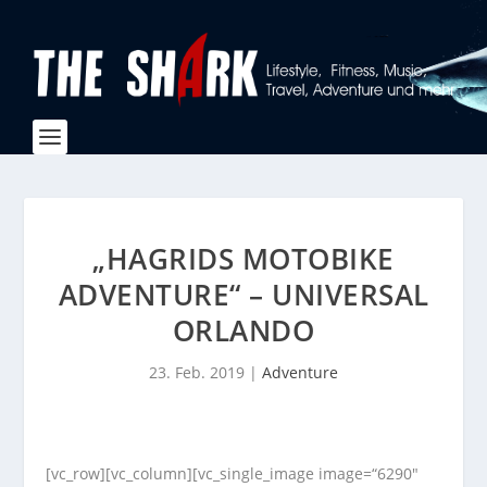
„HAGRIDS MOTOBIKE
ADVENTURE“ – UNIVERSAL
ORLANDO
23. Feb. 2019
|
Adventure
[vc_row][vc_column][vc_single_image image=“6290″