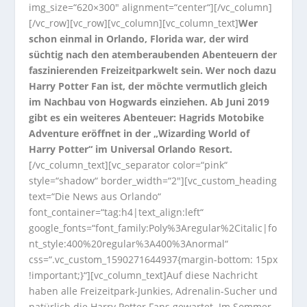
img_size=“620×300″ alignment=“center“][/vc_column]
[/vc_row][vc_row][vc_column][vc_column_text]
Wer
schon einmal in Orlando, Florida war, der wird
süchtig nach den atemberaubenden Abenteuern der
faszinierenden Freizeitparkwelt sein. Wer noch dazu
Harry Potter Fan ist, der möchte vermutlich gleich
im Nachbau von Hogwards einziehen. Ab Juni 2019
gibt es ein weiteres Abenteuer: Hagrids Motobike
Adventure eröffnet in der „Wizarding World of
Harry Potter“ im Universal Orlando Resort.
[/vc_column_text][vc_separator color=“pink“
style=“shadow“ border_width=“2″][vc_custom_heading
text=“Die News aus Orlando“
font_container=“tag:h4|text_align:left“
google_fonts=“font_family:Poly%3Aregular%2Citalic|fo
nt_style:400%20regular%3A400%3Anormal“
css=“.vc_custom_1590271644937{margin-bottom: 15px
!important;}“][vc_column_text]Auf diese Nachricht
haben alle Freizeitpark-Junkies, Adrenalin-Sucher und
natürlich die Harry Potter Fans gewartet. Im Sommer