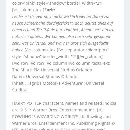
color=“pink“ style=“shadow“ border_width=“2″]
[vc_column_text]
Fazit:
Leider ist derzeit noch nicht wirklich viel an Daten zur
neuen Achterbahn durchgesickert, doch deutet alles auf
einen echten Thrill-Ride hin. Und bei „Abenteuer“ bin ich
natürlich dabei… Wir können also noch sehr gespannt
sein, was Universal und Warner Bros sich ausgedacht
haben.
[/vc_column_text][vc_separator color=“pink“
style=“shadow“ border_width=“2″][/vc_column]
[/vc_row][vc_row][vc_column][vc_column_text]Text:
The Shark, PM Universal Studios Orlando
Daten: Universal Studios Orlando
Inhalt „Hagrids Motobike Adventure“: Universal
Studios
HARRY POTTER characters, names and related indicia
are © & ™ Warner Bros. Entertainment Inc. J.K.
ROWLING`S WIZARDING WORLD™ J.K. Rowling and
Warner Bros. Entertainment Inc. Publishing Rights ©
JKR. (s18)[/vc_column_text][/vc_column][/vc_row]