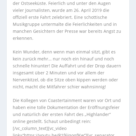
der Ostseeküste. Feierlich und unter den Augen
vieler Journalisten, wurde am 26. April 2019 die
offiziell erste Fahrt zelebriert. Eine schottische
Musikgruppe untermalte die Feierlichkeiten und in
manchen Gesichtern der Presse war bereits Angst zu
erkennen.
Kein Wunder, denn wenn man einmal sitzt, gibt es
kein zurück mehr… nur noch ein hinauf und noch
schnelle hinunter! Die Auffahrt und der Drop dauern
insgesamt über 2 Minuten und vor allem der
Nervenkitzel, ob die Sitze oben kippen werden oder
nicht, macht die Mitfahrer schier wahnsinnig!
Die Kollegen von Coastertainment waren vor Ort und
haben eine tolle Dokumentation der Eröffnungsfeier
und natürlich der ersten Fahrt des „Highlander“
online gestellt. Schaut unbedingt rein:
[/vc_column_text][vc_video
link=“https://youtu.be/R1f6IqoqfKw“][vc_separator