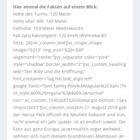
Hier einmal die Fakten auf einem Blick:
Höhe des Turms: 120 Meter
Hohe über NN: 149 Meter
Fallhöhe: 103 Meter (Weltrekord!)
Fall-Geschwindigkeit: 120 km/h (Weltrekord!)
Sitze: 24[/vc_column_text][vc_single_image
image=“6313″ img_size=“620×300″
alignment=“center“][vc_separator color=“pink“
style=“shadow“ border_width=“2″][vc_custom_heading
text=“Der Ride und die Eröffnung:“
font_container=“tag:h4|text_align:left“
google_fonts=“font_family:Poly%3Aregular%2Citalic|fo
nt_style:400%20regular%3A400%3Anormal“
css=“.vc_custom_1590268732656{margin-bottom: 15px
!important;}“][vc_column_text]Am 17. August 2018 gab
der Hansa Park offiziell die Neuheit bekannt und nun,
nicht einmal ein Jahr später, ist es endlich soweit. Die
Fans aus ganz Europa, ja vermutlich sogar weltweit,
sehnen sich nach diesem brandneuen Abenteuer an