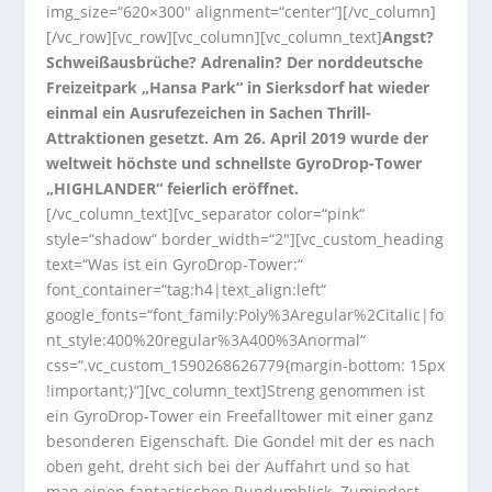
img_size=“620×300″ alignment=“center“][/vc_column]
[/vc_row][vc_row][vc_column][vc_column_text]
Angst?
Schweißausbrüche? Adrenalin? Der norddeutsche
Freizeitpark „Hansa Park“ in Sierksdorf hat wieder
einmal ein Ausrufezeichen in Sachen Thrill-
Attraktionen gesetzt. Am 26. April 2019 wurde der
weltweit höchste und schnellste GyroDrop-Tower
„HIGHLANDER“ feierlich eröffnet.
[/vc_column_text][vc_separator color=“pink“
style=“shadow“ border_width=“2″][vc_custom_heading
text=“Was ist ein GyroDrop-Tower:“
font_container=“tag:h4|text_align:left“
google_fonts=“font_family:Poly%3Aregular%2Citalic|fo
nt_style:400%20regular%3A400%3Anormal“
css=“.vc_custom_1590268626779{margin-bottom: 15px
!important;}“][vc_column_text]Streng genommen ist
ein GyroDrop-Tower ein Freefalltower mit einer ganz
besonderen Eigenschaft. Die Gondel mit der es nach
oben geht, dreht sich bei der Auffahrt und so hat
man einen fantastischen Rundumblick. Zumindest,