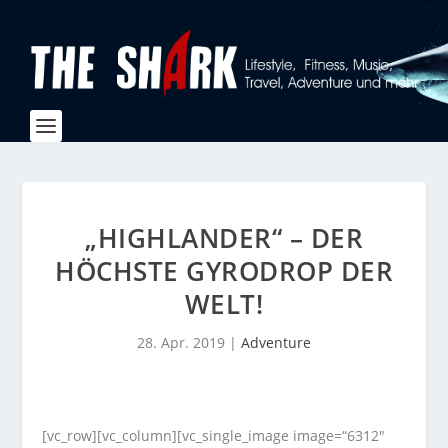
„HIGHLANDER“ – DER
HÖCHSTE GYRODROP DER
WELT!
28. Apr. 2019
|
Adventure
[vc_row][vc_column][vc_single_image image=“6312″