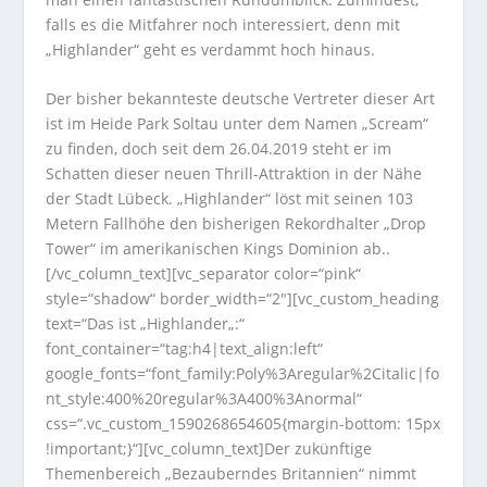
falls es die Mitfahrer noch interessiert, denn mit
„Highlander“ geht es verdammt hoch hinaus.
Der bisher bekannteste deutsche Vertreter dieser Art
ist im Heide Park Soltau unter dem Namen „Scream“
zu finden, doch seit dem 26.04.2019 steht er im
Schatten dieser neuen Thrill-Attraktion in der Nähe
der Stadt Lübeck.
„Highlander“ löst mit seinen 103
Metern Fallhöhe den bisherigen Rekordhalter „Drop
Tower“ im amerikanischen Kings Dominion ab..
[/vc_column_text][vc_separator color=“pink“
style=“shadow“ border_width=“2″][vc_custom_heading
text=“Das ist „Highlander„:“
font_container=“tag:h4|text_align:left“
google_fonts=“font_family:Poly%3Aregular%2Citalic|fo
nt_style:400%20regular%3A400%3Anormal“
css=“.vc_custom_1590268654605{margin-bottom: 15px
!important;}“][vc_column_text]Der zukünftige
Themenbereich „Bezauberndes Britannien“ nimmt