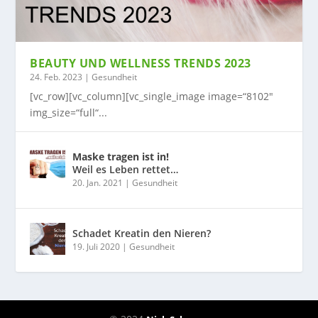
BEAUTY UND WELLNESS TRENDS 2023
24. Feb. 2023
|
Gesundheit
[vc_row][vc_column][vc_single_image image=“8102″
img_size=“full“...
Maske tragen ist in!
Weil es Leben rettet…
20. Jan. 2021
|
Gesundheit
Schadet Kreatin den Nieren?
19. Juli 2020
|
Gesundheit