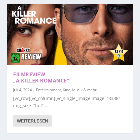
FILMREVIEW
„A KILLER ROMANCE“
Juli 4, 2024
|
Entertainment, Kino, Musik & mehr
[vc_row][vc_column][vc_single_image image=“8338″
img_size=“full“...
WEITERLESEN