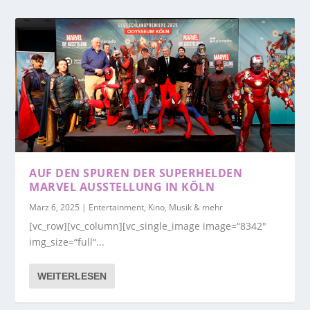
AUF DEN SPUREN DER SUPERHELDEN
MARVEL AUSSTELLUNG IN KÖLN
März 6, 2025
|
Entertainment, Kino, Musik & mehr
[vc_row][vc_column][vc_single_image image=“8342″
img_size=“full“...
WEITERLESEN