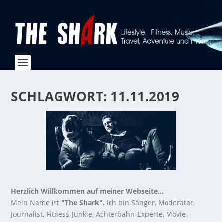
SCHLAGWORT:
11.11.2019
Herzlich Willkommen auf meiner Webseite...
Mein Name ist
"The Shark".
Ich bin Sänger, Moderator,
Journalist, Fitness-Junkie, Achterbahn-Experte, Movie-