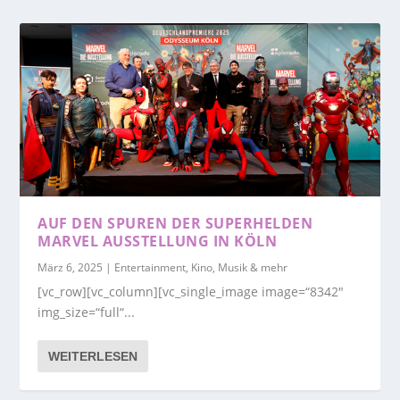
AUF DEN SPUREN DER SUPERHELDEN
MARVEL AUSSTELLUNG IN KÖLN
März 6, 2025
|
Entertainment, Kino, Musik & mehr
[vc_row][vc_column][vc_single_image image=“8342″
img_size=“full“...
WEITERLESEN