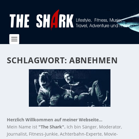
SCHLAGWORT:
ABNEHMEN
Herzlich Willkommen auf meiner Webseite...
Mein Name ist
"The Shark".
Ich bin Sänger, Moderator,
Journalist, Fitness-Junkie, Achterbahn-Experte, Movie-