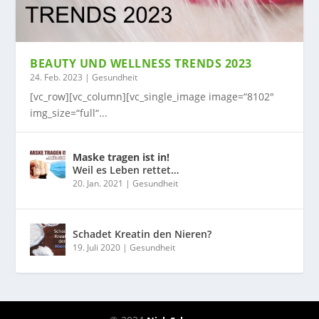
BEAUTY UND WELLNESS TRENDS 2023
24. Feb. 2023
|
Gesundheit
[vc_row][vc_column][vc_single_image image=“8102″
img_size=“full“...
Maske tragen ist in!
Weil es Leben rettet…
20. Jan. 2021
|
Gesundheit
Schadet Kreatin den Nieren?
19. Juli 2020
|
Gesundheit