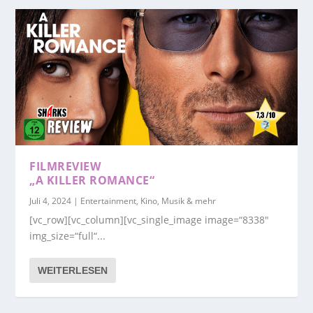
FILMREVIEW
„A KILLER ROMANCE“
Juli 4, 2024
|
Entertainment, Kino, Musik & mehr
[vc_row][vc_column][vc_single_image image=“8338″
img_size=“full“...
WEITERLESEN