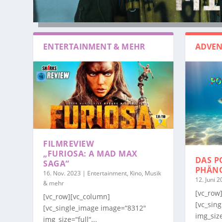
ENTERTAINMENT & MEHR
ADVEN
FILMREVIEW
„FURIOSA: A MAD MAX
DAS P
SAGA“
PHÄN
16. Nov. 2023
|
Entertainment, Kino, Musik
12. Juni 
& mehr
[vc_row
[vc_row][vc_column]
[vc_sin
[vc_single_image image=“8312″
img_size
img_size=“full“...