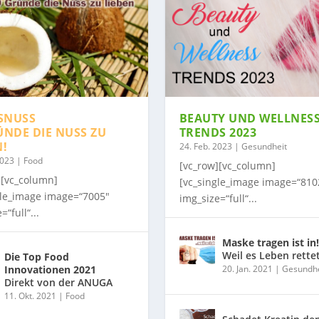
SNUSS
BEAUTY UND WELLNES
ÜNDE DIE NUSS ZU
TRENDS 2023
N!
24. Feb. 2023
|
Gesundheit
2023
|
Food
[vc_row][vc_column]
][vc_column]
[vc_single_image image=“810
gle_image image=“7005″
img_size=“full“...
=“full“...
Maske tragen ist in!
Weil es Leben rette
Die Top Food
Innovationen 2021
20. Jan. 2021
|
Gesundhe
Direkt von der ANUGA
11. Okt. 2021
|
Food