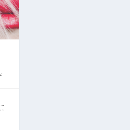
S
2″
t…
it