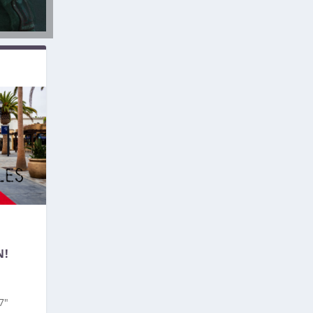
N!
7″