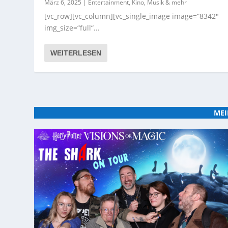
März 6, 2025
|
Entertainment, Kino, Musik & mehr
[vc_row][vc_column][vc_single_image image=“8342″
img_size=“full“...
WEITERLESEN
MEI