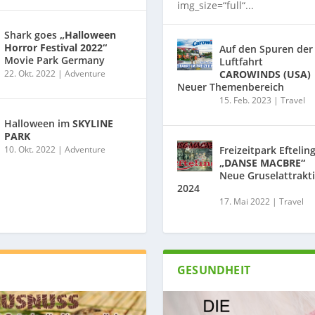
img_size=“full“...
Shark goes
„Halloween
Horror Festival 2022“
Auf den Spuren der
Movie Park Germany
Luftfahrt
22. Okt. 2022
|
Adventure
CAROWINDS (USA)
Neuer Themenbereich
15. Feb. 2023
|
Travel
Halloween im
SKYLINE
PARK
10. Okt. 2022
|
Adventure
Freizeitpark Eftelin
„DANSE MACBRE“
Neue Gruselattrakt
2024
17. Mai 2022
|
Travel
GESUNDHEIT