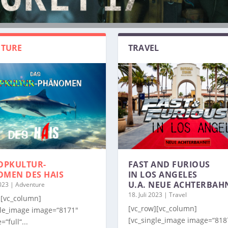
TURE
TRAVEL
OPKULTUR-
FAST AND FURIOUS
OMEN
DES HAIS
IN LOS ANGELES
U.A. NEUE ACHTERBAH
2023
|
Adventure
18. Juli 2023
|
Travel
][vc_column]
[vc_row][vc_column]
gle_image image=“8171″
[vc_single_image image=“818
=“full“...