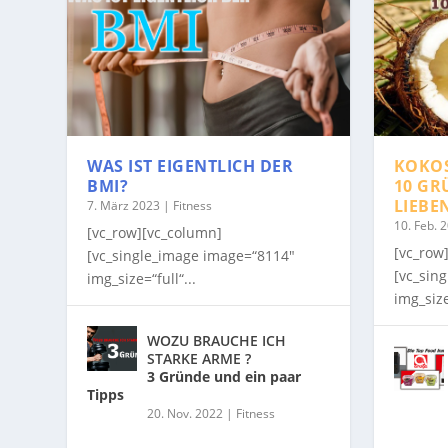
WAS IST EIGENTLICH DER
KOKO
BMI?
10 GR
LIEBE
7. März 2023
|
Fitness
10. Feb. 
[vc_row][vc_column]
[vc_row
[vc_single_image image=“8114″
[vc_sin
img_size=“full“...
img_size
WOZU BRAUCHE ICH
STARKE ARME ?
3 Gründe und ein paar
Tipps
20. Nov. 2022
|
Fitness