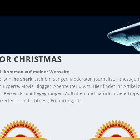
FOR CHRISTMAS
illkommen auf meiner Webseite...
 ist
"The Shark".
Ich bin Sänger, Moderator, Journalist, Fitness-Jun
-Experte, Movie-Blogger, Abenteurer u.v.m. Hier findet ihr Artikel
n, Reisen, Promi-Begegnungen, Auftritten und natürlich viele Tipps
zerten, Trends, Fitness, Ernährung, etc.