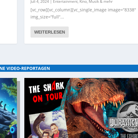
Juli 4, 2024
|
Entertainment, Kino, Musik & mehr
[vc_row][vc_column][vc_single_image image=“8338″
img_size=“full“...
WEITERLESEN
NE VIDEO-REPORTAGEN