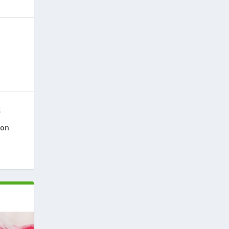
g
ion