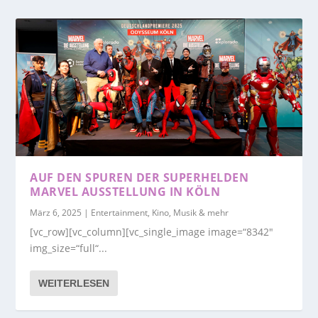
AUF DEN SPUREN DER SUPERHELDEN
MARVEL AUSSTELLUNG IN KÖLN
März 6, 2025
|
Entertainment, Kino, Musik & mehr
[vc_row][vc_column][vc_single_image image=“8342″
img_size=“full“...
WEITERLESEN