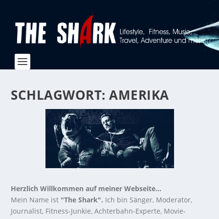
SCHLAGWORT:
AMERIKA
Herzlich Willkommen auf meiner Webseite...
Mein Name ist
"The Shark".
Ich bin Sänger, Moderator,
Journalist, Fitness-Junkie, Achterbahn-Experte, Movie-