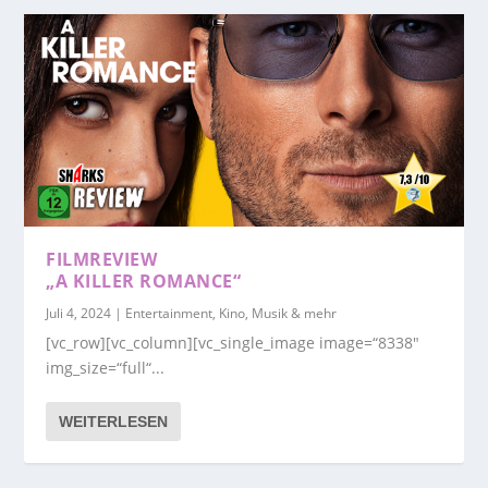
FILMREVIEW
„A KILLER ROMANCE“
Juli 4, 2024
|
Entertainment, Kino, Musik & mehr
[vc_row][vc_column][vc_single_image image=“8338″
img_size=“full“...
WEITERLESEN