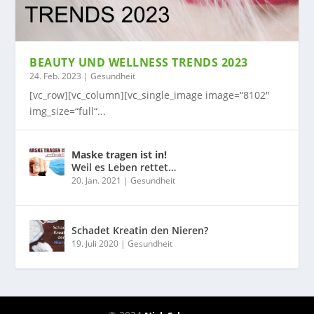
BEAUTY UND WELLNESS TRENDS 2023
24. Feb. 2023
|
Gesundheit
[vc_row][vc_column][vc_single_image image=“8102″
img_size=“full“...
Maske tragen ist in!
Weil es Leben rettet…
20. Jan. 2021
|
Gesundheit
Schadet Kreatin den Nieren?
19. Juli 2020
|
Gesundheit