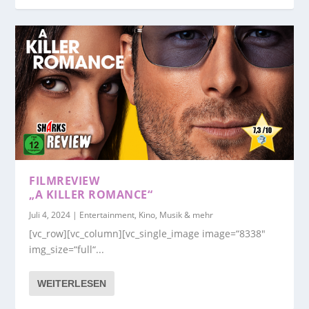
FILMREVIEW
„A KILLER ROMANCE“
Juli 4, 2024
|
Entertainment, Kino, Musik & mehr
[vc_row][vc_column][vc_single_image image=“8338″
img_size=“full“...
WEITERLESEN