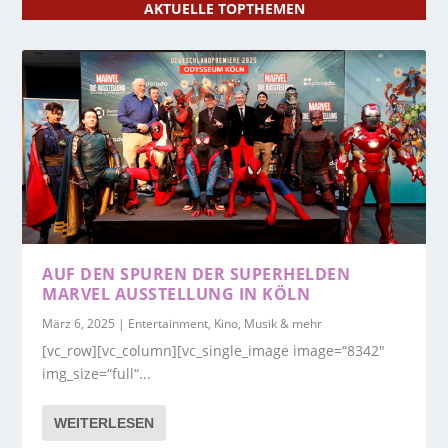
AKTUELLE TOPTHEMEN
AUF DEN SPUREN DER SUPERHELDEN
MARVEL AUSSTELLUNG IN KÖLN
März 6, 2025
|
Entertainment, Kino, Musik & mehr
[vc_row][vc_column][vc_single_image image=“8342″
img_size=“full“...
WEITERLESEN