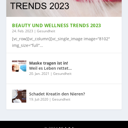
BEAUTY UND WELLNESS TRENDS 2023
24. Feb. 2023
|
Gesundheit
[vc_row][vc_column][vc_single_image image=“8102″
img_size=“full“...
Maske tragen ist in!
Weil es Leben rettet…
20. Jan. 2021
|
Gesundheit
Schadet Kreatin den Nieren?
19. Juli 2020
|
Gesundheit