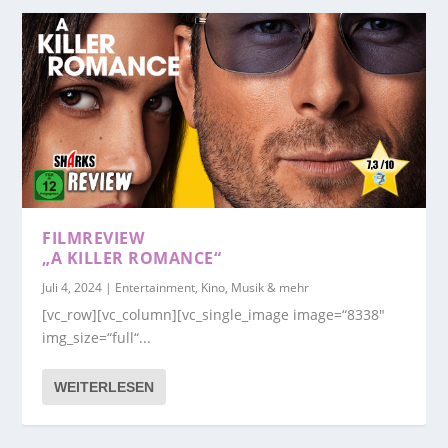
FILMREVIEW
„A KILLER ROMANCE“
Juli 4, 2024
|
Entertainment, Kino, Musik & mehr
[vc_row][vc_column][vc_single_image image=“8338″
img_size=“full“...
WEITERLESEN