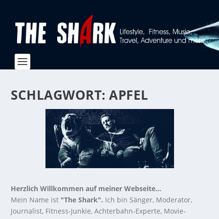
SCHLAGWORT:
APFEL
Herzlich Willkommen auf meiner Webseite...
Mein Name ist
"The Shark".
Ich bin Sänger, Moderator,
Journalist, Fitness-Junkie, Achterbahn-Experte, Movie-