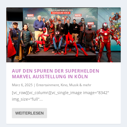
AUF DEN SPUREN DER SUPERHELDEN
MARVEL AUSSTELLUNG IN KÖLN
März 6, 2025
|
Entertainment, Kino, Musik & mehr
[vc_row][vc_column][vc_single_image image=“8342″
img_size=“full“...
WEITERLESEN