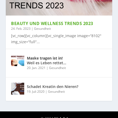
BEAUTY UND WELLNESS TRENDS 2023
24. Feb. 2023
|
Gesundheit
[vc_row][vc_column][vc_single_image image=“8102″
img_size=“full“...
Maske tragen ist in!
Weil es Leben rettet…
20. Jan. 2021
|
Gesundheit
Schadet Kreatin den Nieren?
19. Juli 2020
|
Gesundheit