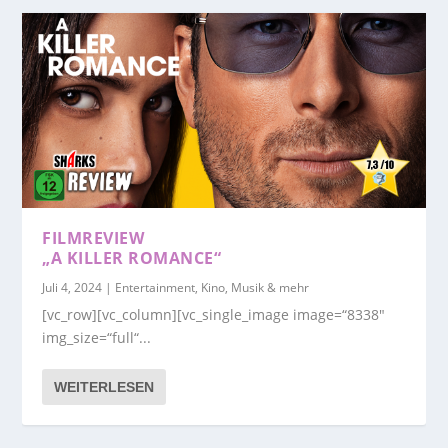
FILMREVIEW
„A KILLER ROMANCE“
Juli 4, 2024
|
Entertainment, Kino, Musik & mehr
[vc_row][vc_column][vc_single_image image=“8338″
img_size=“full“...
WEITERLESEN