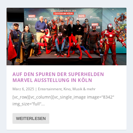
AUF DEN SPUREN DER SUPERHELDEN
MARVEL AUSSTELLUNG IN KÖLN
März 6, 2025
|
Entertainment, Kino, Musik & mehr
[vc_row][vc_column][vc_single_image image=“8342″
img_size=“full“...
WEITERLESEN