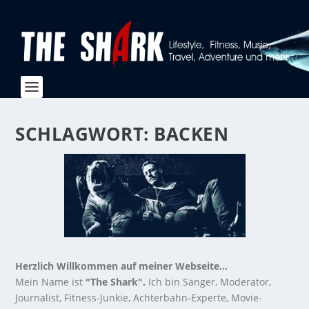
SCHLAGWORT:
BACKEN
Herzlich Willkommen auf meiner Webseite...
Mein Name ist
"The Shark".
Ich bin Sänger, Moderator,
Journalist, Fitness-Junkie, Achterbahn-Experte, Movie-