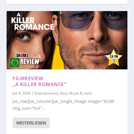
FILMREVIEW
„A KILLER ROMANCE“
Juli 4, 2024
|
Entertainment, Kino, Musik & mehr
[vc_row][vc_column][vc_single_image image=“8338″
img_size=“full“...
WEITERLESEN