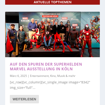
AKTUELLE TOPTHEMEN
AUF DEN SPUREN DER SUPERHELDEN
MARVEL AUSSTELLUNG IN KÖLN
März 6, 2025
|
Entertainment, Kino, Musik & mehr
[vc_row][vc_column][vc_single_image image=“8342″
img_size=“full“...
WEITERLESEN