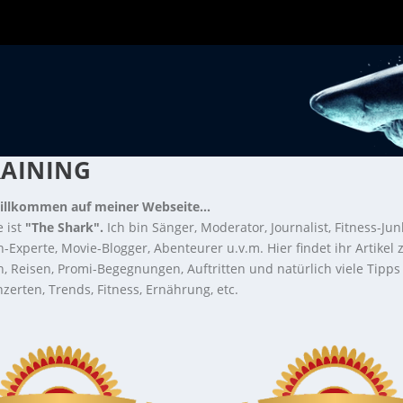
RAINING
illkommen auf meiner Webseite...
 ist
"The Shark".
Ich bin Sänger, Moderator, Journalist, Fitness-Jun
-Experte, Movie-Blogger, Abenteurer u.v.m. Hier findet ihr Artikel
n, Reisen, Promi-Begegnungen, Auftritten und natürlich viele Tipps
zerten, Trends, Fitness, Ernährung, etc.