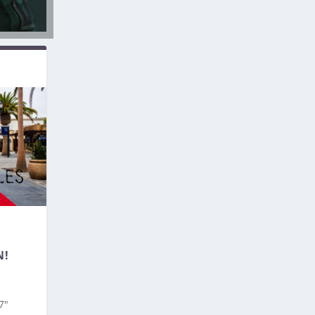
N!
7″