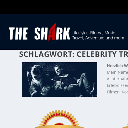
SCHLAGWORT:
CELEBRITY T
Herzlich W
Mein Name
Achterbahn
Erlebnisse
Filmen, Kon