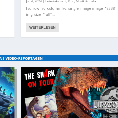
Juli 4, 2024
|
Entertainment, Kino, Musik & mehr
[vc_row][vc_column][vc_single_image image=“8338″
img_size=“full“...
WEITERLESEN
NE VIDEO-REPORTAGEN