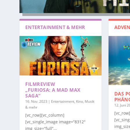
ENTERTAINMENT & MEHR
ADVEN
FILMREVIEW
„FURIOSA: A MAD MAX
DAS P
SAGA“
PHÄN
16. Nov. 2023
|
Entertainment, Kino, Musik
12. Juni 
& mehr
[vc_row
[vc_row][vc_column]
[vc_sin
[vc_single_image image=“8312″
img_size
img_size=“full“...