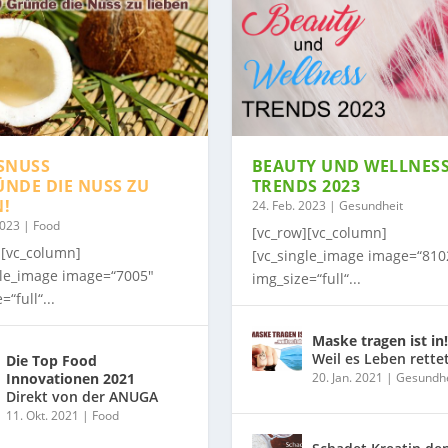
SNUSS
BEAUTY UND WELLNES
ÜNDE DIE NUSS ZU
TRENDS 2023
N!
24. Feb. 2023
|
Gesundheit
2023
|
Food
[vc_row][vc_column]
][vc_column]
[vc_single_image image=“810
gle_image image=“7005″
img_size=“full“...
=“full“...
Maske tragen ist in!
Weil es Leben rette
Die Top Food
Innovationen 2021
20. Jan. 2021
|
Gesundhe
Direkt von der ANUGA
11. Okt. 2021
|
Food