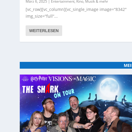
März 6, 2025
|
Entertainment, Kino, Musik & mehr
[vc_row][vc_column][vc_single_image image=“8342″
img_size=“full“...
WEITERLESEN
MEI