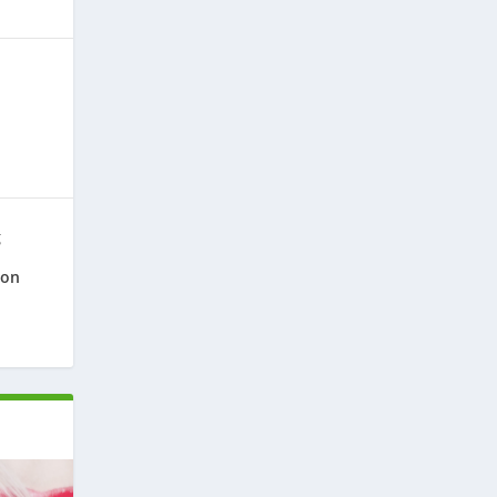
g
ion