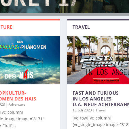
TURE
TRAVEL
OPKULTUR-
FAST AND FURIOUS
OMEN
DES HAIS
IN LOS ANGELES
U.A. NEUE ACHTERBAH
2023
|
Adventure
18. Juli 2023
|
Travel
][vc_column]
[vc_row][vc_column]
gle_image image=“8171″
[vc_single_image image=“818
=“full“...