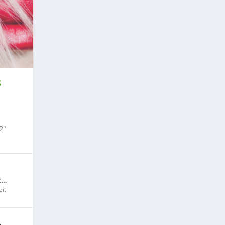
S
2″
t…
it