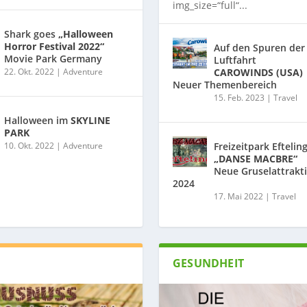
img_size=“full“...
Shark goes
„Halloween
Horror Festival 2022“
Auf den Spuren der
Movie Park Germany
Luftfahrt
22. Okt. 2022
|
Adventure
CAROWINDS (USA)
Neuer Themenbereich
15. Feb. 2023
|
Travel
Halloween im
SKYLINE
PARK
10. Okt. 2022
|
Adventure
Freizeitpark Eftelin
„DANSE MACBRE“
Neue Gruselattrakt
2024
17. Mai 2022
|
Travel
GESUNDHEIT