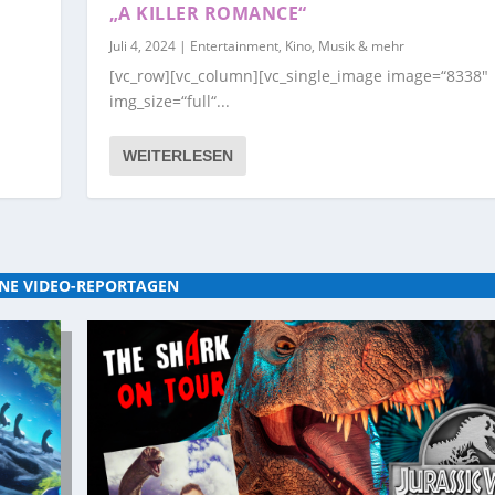
„A KILLER ROMANCE“
Juli 4, 2024
|
Entertainment, Kino, Musik & mehr
[vc_row][vc_column][vc_single_image image=“8338″
img_size=“full“...
WEITERLESEN
NE VIDEO-REPORTAGEN