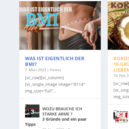
WAS IST EIGENTLICH DER
KOKO
BMI?
10 GR
LIEBE
7. März 2023
|
Fitness
10. Feb. 
[vc_row][vc_column]
[vc_row
[vc_single_image image=“8114″
[vc_sin
img_size=“full“...
img_size
WOZU BRAUCHE ICH
STARKE ARME ?
3 Gründe und ein paar
Tipps