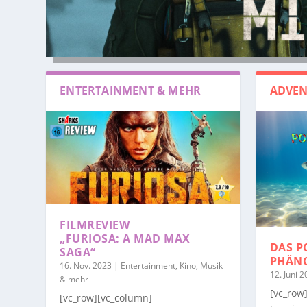
ENTERTAINMENT & MEHR
ADVEN
FILMREVIEW
„FURIOSA: A MAD MAX
DAS P
SAGA“
PHÄN
16. Nov. 2023
|
Entertainment, Kino, Musik
12. Juni 
& mehr
[vc_row
[vc_row][vc_column]