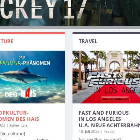
TURE
TRAVEL
OPKULTUR-
FAST AND FURIOUS
OMEN
DES HAIS
IN LOS ANGELES
U.A. NEUE ACHTERBAH
2023
|
Adventure
18. Juli 2023
|
Travel
][vc_column]
[vc_row][vc_column]