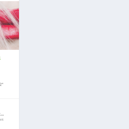
S
2″
t…
it