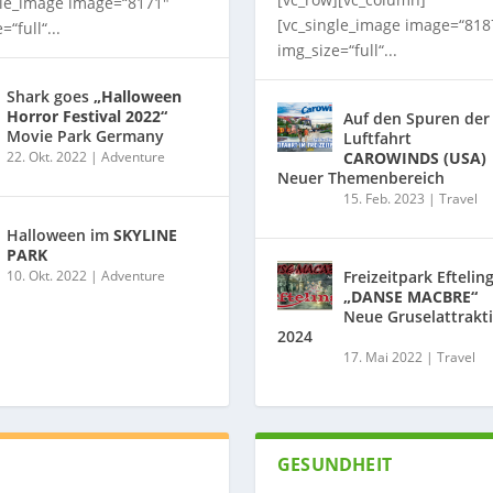
gle_image image=“8171″
[vc_single_image image=“818
=“full“...
img_size=“full“...
Shark goes
„Halloween
Horror Festival 2022“
Auf den Spuren der
Movie Park Germany
Luftfahrt
22. Okt. 2022
|
Adventure
CAROWINDS (USA)
Neuer Themenbereich
15. Feb. 2023
|
Travel
Halloween im
SKYLINE
PARK
10. Okt. 2022
|
Adventure
Freizeitpark Eftelin
„DANSE MACBRE“
Neue Gruselattrakt
2024
17. Mai 2022
|
Travel
GESUNDHEIT