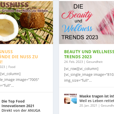
SNUSS
BEAUTY UND WELLNES
ÜNDE DIE NUSS ZU
TRENDS 2023
N!
24. Feb. 2023
|
Gesundheit
2023
|
Food
[vc_row][vc_column]
][vc_column]
[vc_single_image image=“810
gle_image image=“7005″
img_size=“full“...
=“full“...
Maske tragen ist in!
Weil es Leben rette
Die Top Food
Innovationen 2021
20. Jan. 2021
|
Gesundhe
Direkt von der ANUGA