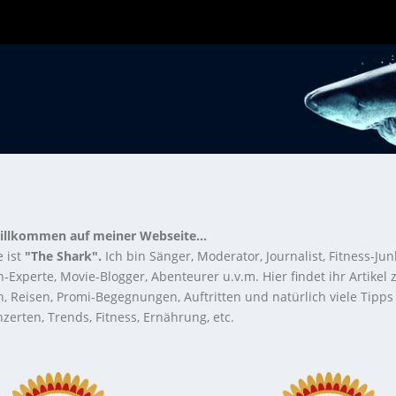
illkommen auf meiner Webseite...
 ist
"The Shark".
Ich bin Sänger, Moderator, Journalist, Fitness-Jun
-Experte, Movie-Blogger, Abenteurer u.v.m. Hier findet ihr Artikel
n, Reisen, Promi-Begegnungen, Auftritten und natürlich viele Tipps
zerten, Trends, Fitness, Ernährung, etc.