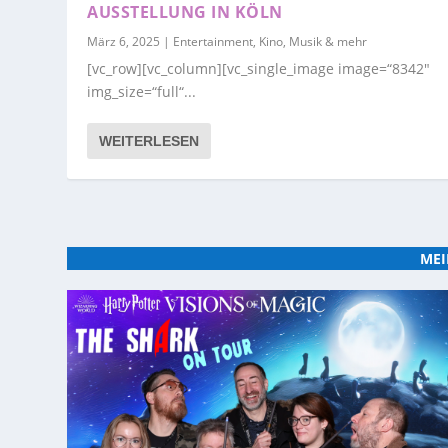
AUSSTELLUNG IN KÖLN
März 6, 2025
|
Entertainment, Kino, Musik & mehr
[vc_row][vc_column][vc_single_image image=“8342″
img_size=“full“...
WEITERLESEN
MEI