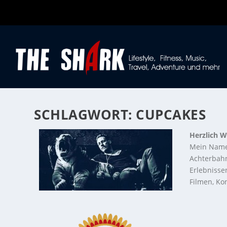
SCHLAGWORT:
CUPCAKES
Herzlich W
Mein Name
Achterbahn
Erlebnisse
Filmen, Kon