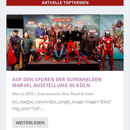
AKTUELLE TOPTHEMEN
AUF DEN SPUREN DER SUPERHELDEN
MARVEL AUSSTELLUNG IN KÖLN
März 6, 2025
|
Entertainment, Kino, Musik & mehr
[vc_row][vc_column][vc_single_image image=“8342″
img_size=“full“...
WEITERLESEN