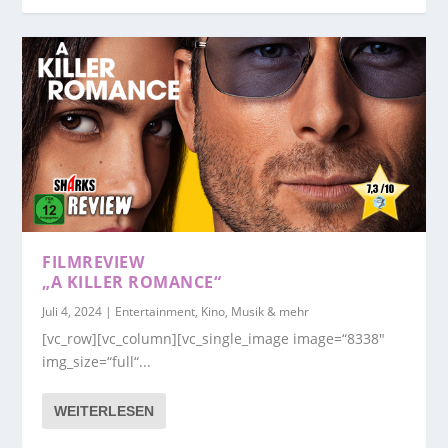
FILMREVIEW
„A KILLER ROMANCE“
Juli 4, 2024
|
Entertainment, Kino, Musik & mehr
[vc_row][vc_column][vc_single_image image=“8338″
img_size=“full“...
WEITERLESEN