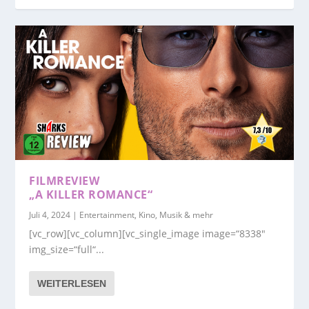
FILMREVIEW
„A KILLER ROMANCE“
Juli 4, 2024
|
Entertainment, Kino, Musik & mehr
[vc_row][vc_column][vc_single_image image=“8338″
img_size=“full“...
WEITERLESEN