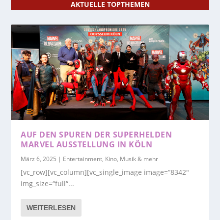
AKTUELLE TOPTHEMEN
AUF DEN SPUREN DER SUPERHELDEN
MARVEL AUSSTELLUNG IN KÖLN
März 6, 2025
|
Entertainment, Kino, Musik & mehr
[vc_row][vc_column][vc_single_image image=“8342″
img_size=“full“...
WEITERLESEN