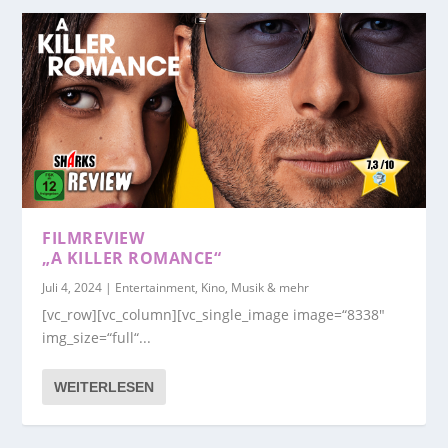
FILMREVIEW
„A KILLER ROMANCE“
Juli 4, 2024
|
Entertainment, Kino, Musik & mehr
[vc_row][vc_column][vc_single_image image=“8338″
img_size=“full“...
WEITERLESEN