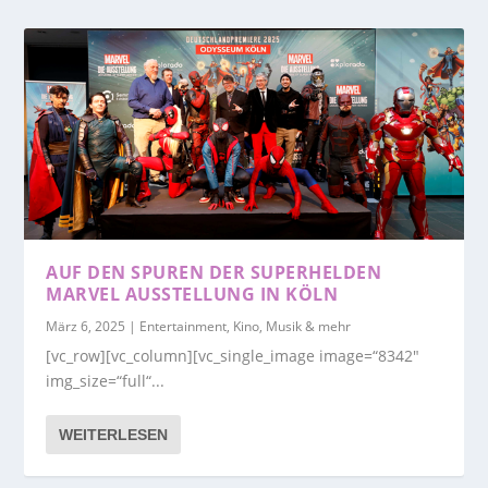
AUF DEN SPUREN DER SUPERHELDEN
MARVEL AUSSTELLUNG IN KÖLN
März 6, 2025
|
Entertainment, Kino, Musik & mehr
[vc_row][vc_column][vc_single_image image=“8342″
img_size=“full“...
WEITERLESEN