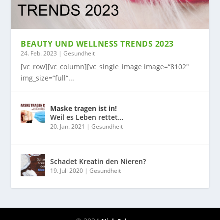
BEAUTY UND WELLNESS TRENDS 2023
24. Feb. 2023
|
Gesundheit
[vc_row][vc_column][vc_single_image image=“8102″
img_size=“full“...
Maske tragen ist in!
Weil es Leben rettet…
20. Jan. 2021
|
Gesundheit
Schadet Kreatin den Nieren?
19. Juli 2020
|
Gesundheit