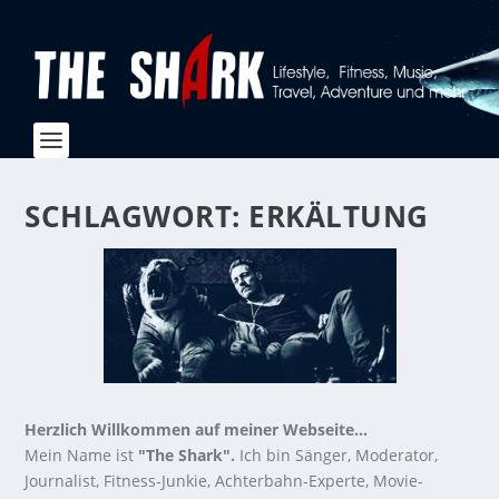
SCHLAGWORT:
ERKÄLTUNG
Herzlich Willkommen auf meiner Webseite...
Mein Name ist
"The Shark".
Ich bin Sänger, Moderator,
Journalist, Fitness-Junkie, Achterbahn-Experte, Movie-