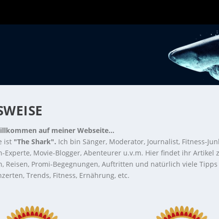
WEISE
illkommen auf meiner Webseite...
 ist
"The Shark".
Ich bin Sänger, Moderator, Journalist, Fitness-Jun
-Experte, Movie-Blogger, Abenteurer u.v.m. Hier findet ihr Artikel
n, Reisen, Promi-Begegnungen, Auftritten und natürlich viele Tipps
zerten, Trends, Fitness, Ernährung, etc.