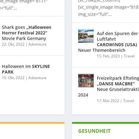
gle_image image=“8171″
[vc_single_image image=“818
=“full“...
img_size=“full“...
Shark goes
„Halloween
Horror Festival 2022“
Auf den Spuren der
Movie Park Germany
Luftfahrt
22. Okt. 2022
|
Adventure
CAROWINDS (USA)
Neuer Themenbereich
15. Feb. 2023
|
Travel
Halloween im
SKYLINE
PARK
10. Okt. 2022
|
Adventure
Freizeitpark Eftelin
„DANSE MACBRE“
Neue Gruselattrakt
2024
17. Mai 2022
|
Travel
GESUNDHEIT