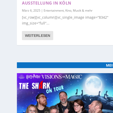
AUSSTELLUNG IN KÖLN
März 6, 2025
|
Entertainment, Kino, Musik & mehr
[vc_row][vc_column][vc_single_image image=“8342″
img_size=“full“...
WEITERLESEN
MEI