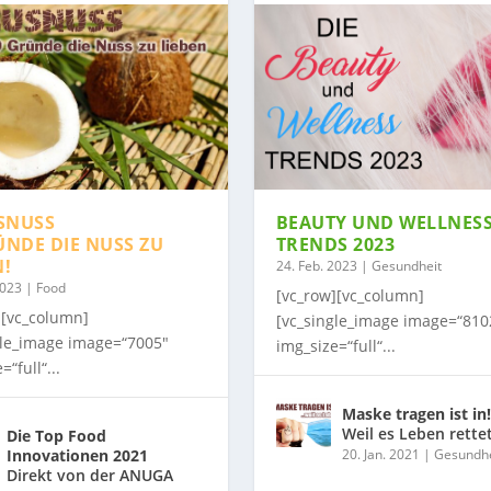
SNUSS
BEAUTY UND WELLNES
ÜNDE DIE NUSS ZU
TRENDS 2023
N!
24. Feb. 2023
|
Gesundheit
2023
|
Food
[vc_row][vc_column]
][vc_column]
[vc_single_image image=“810
gle_image image=“7005″
img_size=“full“...
=“full“...
Maske tragen ist in!
Weil es Leben rette
Die Top Food
Innovationen 2021
20. Jan. 2021
|
Gesundhe
Direkt von der ANUGA