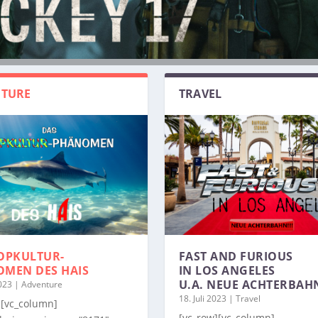
TURE
TRAVEL
OPKULTUR-
FAST AND FURIOUS
OMEN
DES HAIS
IN LOS ANGELES
U.A. NEUE ACHTERBAH
2023
|
Adventure
18. Juli 2023
|
Travel
][vc_column]
[vc_row][vc_column]