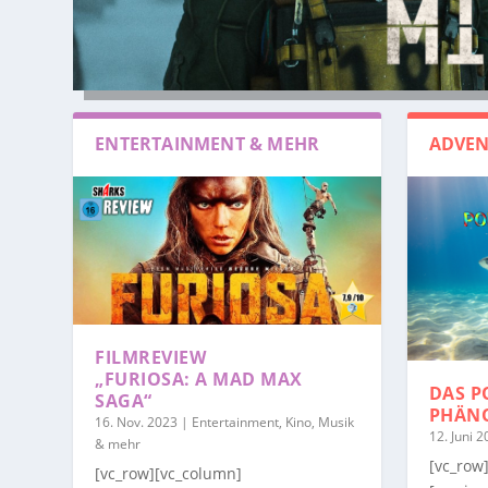
ENTERTAINMENT & MEHR
ADVEN
FILMREVIEW
„FURIOSA: A MAD MAX
DAS P
SAGA“
PHÄN
16. Nov. 2023
|
Entertainment, Kino, Musik
12. Juni 
& mehr
[vc_row
[vc_row][vc_column]