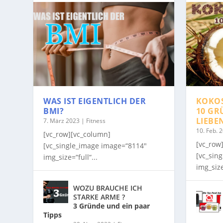
WAS IST EIGENTLICH DER
KOKO
BMI?
10 GR
LIEBE
7. März 2023
|
Fitness
10. Feb. 
[vc_row][vc_column]
[vc_row
[vc_single_image image=“8114″
[vc_sin
img_size=“full“...
img_size
WOZU BRAUCHE ICH
STARKE ARME ?
3 Gründe und ein paar
Tipps