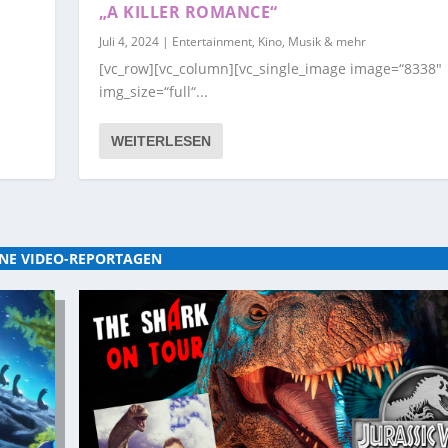
„A KILLER ROMANCE“
Juli 4, 2024
|
Entertainment, Kino, Musik & mehr
[vc_row][vc_column][vc_single_image image=“8338″
img_size=“full“...
WEITERLESEN
NE VIDEO-REPORTAGEN