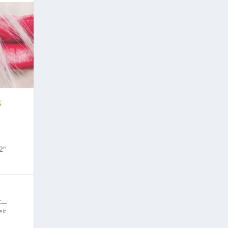
S
2″
t…
it