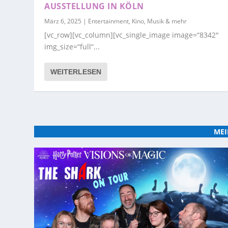
AUSSTELLUNG IN KÖLN
März 6, 2025
|
Entertainment, Kino, Musik & mehr
[vc_row][vc_column][vc_single_image image=“8342″
img_size=“full“...
WEITERLESEN
MEI