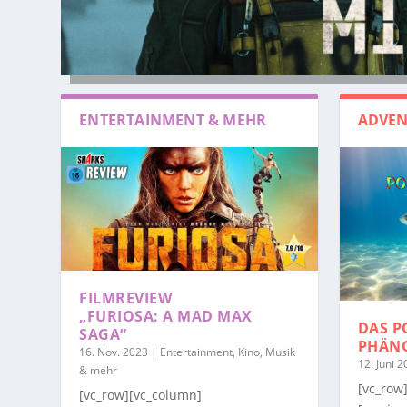
ENTERTAINMENT & MEHR
ADVEN
FILMREVIEW
„FURIOSA: A MAD MAX
DAS P
SAGA“
PHÄN
16. Nov. 2023
|
Entertainment, Kino, Musik
12. Juni 
& mehr
[vc_row
[vc_row][vc_column]