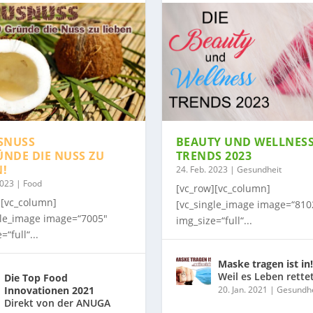
SNUSS
BEAUTY UND WELLNES
ÜNDE DIE NUSS ZU
TRENDS 2023
N!
24. Feb. 2023
|
Gesundheit
2023
|
Food
[vc_row][vc_column]
][vc_column]
[vc_single_image image=“810
gle_image image=“7005″
img_size=“full“...
=“full“...
Maske tragen ist in!
Weil es Leben rette
Die Top Food
Innovationen 2021
20. Jan. 2021
|
Gesundhe
Direkt von der ANUGA