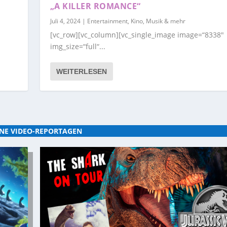
„A KILLER ROMANCE“
Juli 4, 2024
|
Entertainment, Kino, Musik & mehr
[vc_row][vc_column][vc_single_image image=“8338″
img_size=“full“...
WEITERLESEN
NE VIDEO-REPORTAGEN