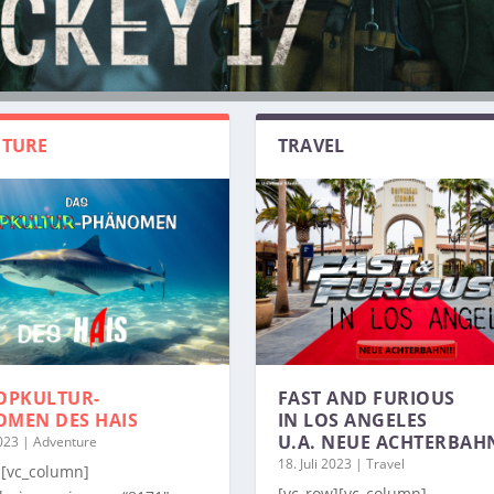
TURE
TRAVEL
OPKULTUR-
FAST AND FURIOUS
OMEN
DES HAIS
IN LOS ANGELES
U.A. NEUE ACHTERBAH
2023
|
Adventure
18. Juli 2023
|
Travel
][vc_column]
[vc_row][vc_column]