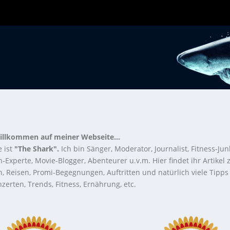
illkommen auf meiner Webseite...
 ist
"The Shark".
Ich bin Sänger, Moderator, Journalist, Fitness-Jun
-Experte, Movie-Blogger, Abenteurer u.v.m. Hier findet ihr Artikel
n, Reisen, Promi-Begegnungen, Auftritten und natürlich viele Tipps
zerten, Trends, Fitness, Ernährung, etc.