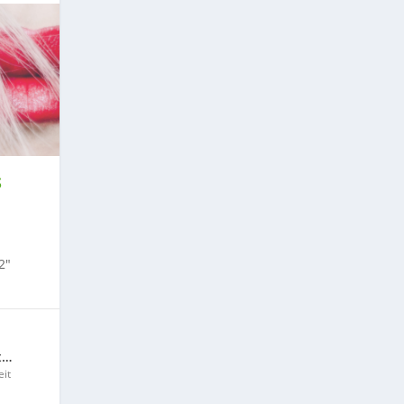
S
2″
t…
it