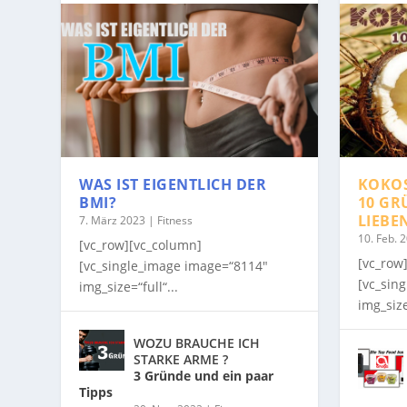
WAS IST EIGENTLICH DER
KOKO
BMI?
10 GR
LIEBE
7. März 2023
|
Fitness
10. Feb. 
[vc_row][vc_column]
[vc_row
[vc_single_image image=“8114″
[vc_sin
img_size=“full“...
img_size
WOZU BRAUCHE ICH
STARKE ARME ?
3 Gründe und ein paar
Tipps