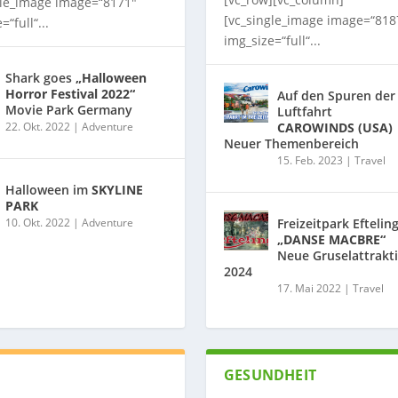
gle_image image=“8171″
[vc_single_image image=“818
=“full“...
img_size=“full“...
Shark goes
„Halloween
Horror Festival 2022“
Auf den Spuren der
Movie Park Germany
Luftfahrt
22. Okt. 2022
|
Adventure
CAROWINDS (USA)
Neuer Themenbereich
15. Feb. 2023
|
Travel
Halloween im
SKYLINE
PARK
10. Okt. 2022
|
Adventure
Freizeitpark Eftelin
„DANSE MACBRE“
Neue Gruselattrakt
2024
17. Mai 2022
|
Travel
GESUNDHEIT