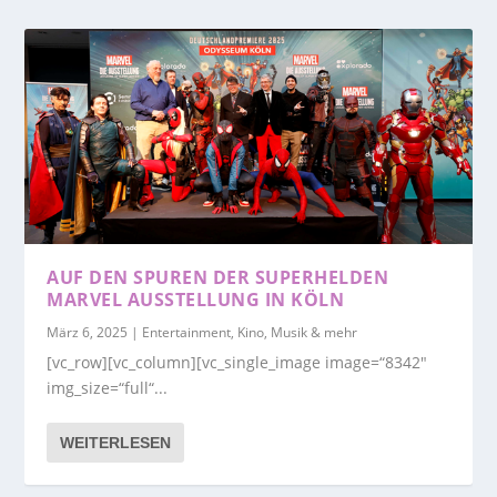
AUF DEN SPUREN DER SUPERHELDEN
MARVEL AUSSTELLUNG IN KÖLN
März 6, 2025
|
Entertainment, Kino, Musik & mehr
[vc_row][vc_column][vc_single_image image=“8342″
img_size=“full“...
WEITERLESEN