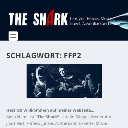
SCHLAGWORT:
FFP2
Herzlich Willkommen auf meiner Webseite...
Mein Name ist
"The Shark".
Ich bin Sänger, Moderator,
Journalist, Fitness-Junkie, Achterbahn-Experte, Movie-