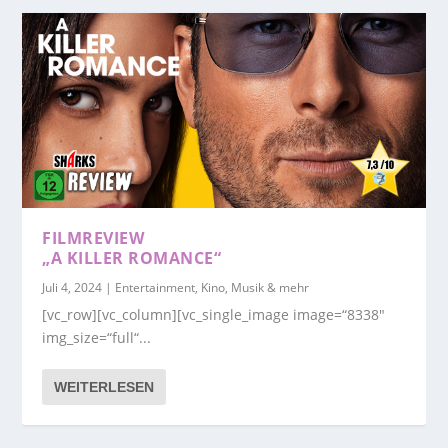
FILMREVIEW
„A KILLER ROMANCE“
Juli 4, 2024
|
Entertainment, Kino, Musik & mehr
[vc_row][vc_column][vc_single_image image=“8338″
img_size=“full“...
WEITERLESEN