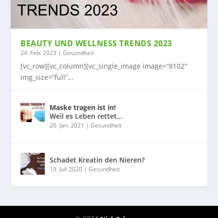
BEAUTY UND WELLNESS TRENDS 2023
24. Feb. 2023
|
Gesundheit
[vc_row][vc_column][vc_single_image image=“8102″
img_size=“full“...
Maske tragen ist in!
Weil es Leben rettet…
20. Jan. 2021
|
Gesundheit
Schadet Kreatin den Nieren?
19. Juli 2020
|
Gesundheit