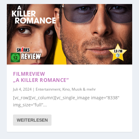
FILMREVIEW
„A KILLER ROMANCE“
Juli 4, 2024
|
Entertainment, Kino, Musik & mehr
[vc_row][vc_column][vc_single_image image=“8338″
img_size=“full“...
WEITERLESEN