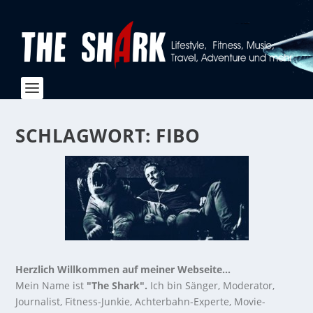
SCHLAGWORT:
FIBO
Herzlich Willkommen auf meiner Webseite...
Mein Name ist
"The Shark".
Ich bin Sänger, Moderator,
Journalist, Fitness-Junkie, Achterbahn-Experte, Movie-