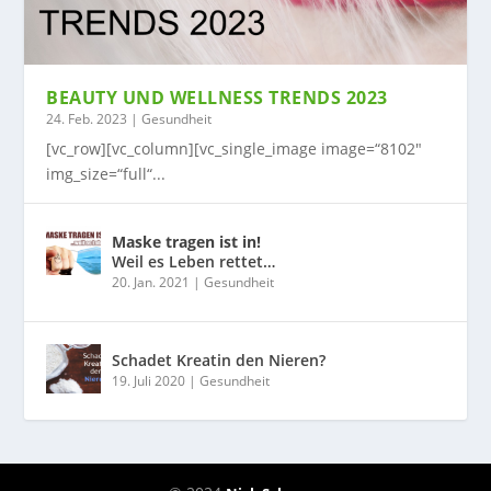
BEAUTY UND WELLNESS TRENDS 2023
24. Feb. 2023
|
Gesundheit
[vc_row][vc_column][vc_single_image image=“8102″
img_size=“full“...
Maske tragen ist in!
Weil es Leben rettet…
20. Jan. 2021
|
Gesundheit
Schadet Kreatin den Nieren?
19. Juli 2020
|
Gesundheit