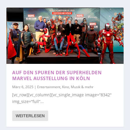
AUF DEN SPUREN DER SUPERHELDEN
MARVEL AUSSTELLUNG IN KÖLN
März 6, 2025
|
Entertainment, Kino, Musik & mehr
[vc_row][vc_column][vc_single_image image=“8342″
img_size=“full“...
WEITERLESEN