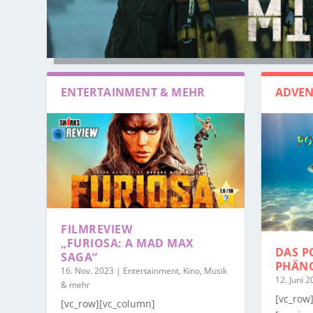
ENTERTAINMENT & MEHR
ADVEN
FILMREVIEW
„FURIOSA: A MAD MAX
DAS P
SAGA“
PHÄN
16. Nov. 2023
|
Entertainment, Kino, Musik
12. Juni 
& mehr
[vc_row
[vc_row][vc_column]