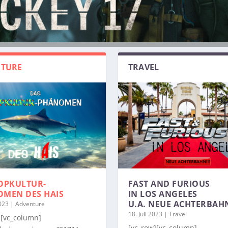
TURE
TRAVEL
OPKULTUR-
FAST AND FURIOUS
OMEN
DES HAIS
IN LOS ANGELES
U.A. NEUE ACHTERBAH
2023
|
Adventure
18. Juli 2023
|
Travel
][vc_column]
[vc_row][vc_column]