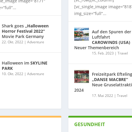
gle_image image=“8171″
[vc_single_image image=“818
=“full“...
img_size=“full“...
Shark goes
„Halloween
Horror Festival 2022“
Auf den Spuren der
Movie Park Germany
Luftfahrt
22. Okt. 2022
|
Adventure
CAROWINDS (USA)
Neuer Themenbereich
15. Feb. 2023
|
Travel
Halloween im
SKYLINE
PARK
10. Okt. 2022
|
Adventure
Freizeitpark Eftelin
„DANSE MACBRE“
Neue Gruselattrakt
2024
17. Mai 2022
|
Travel
GESUNDHEIT