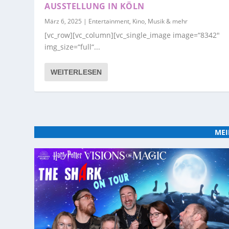
AUSSTELLUNG IN KÖLN
März 6, 2025
|
Entertainment, Kino, Musik & mehr
[vc_row][vc_column][vc_single_image image=“8342″
img_size=“full“...
WEITERLESEN
MEI