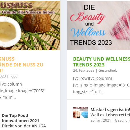
SNUSS
BEAUTY UND WELLNES
ÜNDE DIE NUSS ZU
TRENDS 2023
N!
24. Feb. 2023
|
Gesundheit
2023
|
Food
[vc_row][vc_column]
][vc_column]
[vc_single_image image=“810
gle_image image=“7005″
img_size=“full“...
=“full“...
Maske tragen ist in!
Weil es Leben rette
Die Top Food
Innovationen 2021
20. Jan. 2021
|
Gesundhe
Direkt von der ANUGA