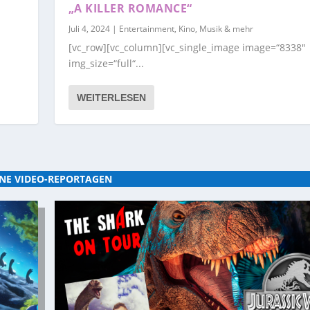
„A KILLER ROMANCE“
Juli 4, 2024
|
Entertainment, Kino, Musik & mehr
[vc_row][vc_column][vc_single_image image=“8338″
img_size=“full“...
WEITERLESEN
NE VIDEO-REPORTAGEN