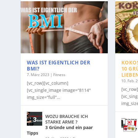
WAS IST EIGENTLICH DER
KOKO
BMI?
10 GR
LIEBE
7. März 2023
|
Fitness
10. Feb. 
[vc_row][vc_column]
[vc_row
[vc_single_image image=“8114″
[vc_sin
img_size=“full“...
img_size
WOZU BRAUCHE ICH
STARKE ARME ?
3 Gründe und ein paar
Tipps