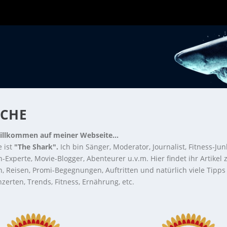
OCHE
illkommen auf meiner Webseite...
 ist
"The Shark".
Ich bin Sänger, Moderator, Journalist, Fitness-Jun
-Experte, Movie-Blogger, Abenteurer u.v.m. Hier findet ihr Artikel
n, Reisen, Promi-Begegnungen, Auftritten und natürlich viele Tipps
zerten, Trends, Fitness, Ernährung, etc.