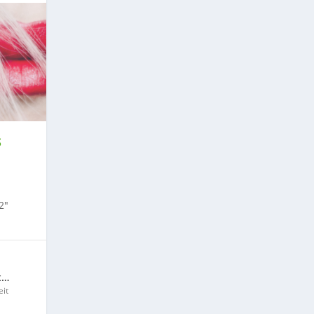
S
2″
t…
it