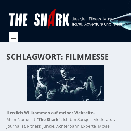
SCHLAGWORT:
FILMMESSE
Herzlich Willkommen auf meiner Webseite...
Mein Name ist
"The Shark".
Ich bin Sänger, Moderator,
Journalist, Fitness-Junkie, Achterbahn-Experte, Movie-