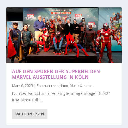
AUF DEN SPUREN DER SUPERHELDEN
MARVEL AUSSTELLUNG IN KÖLN
März 6, 2025
|
Entertainment, Kino, Musik & mehr
[vc_row][vc_column][vc_single_image image=“8342″
img_size=“full“...
WEITERLESEN