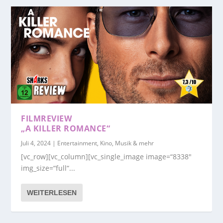
FILMREVIEW
„A KILLER ROMANCE“
Juli 4, 2024
|
Entertainment, Kino, Musik & mehr
[vc_row][vc_column][vc_single_image image=“8338″
img_size=“full“...
WEITERLESEN