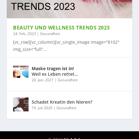
BEAUTY UND WELLNESS TRENDS 2023
24. Feb. 2023
|
Gesundheit
[vc_row][vc_column][vc_single_image image=“8102″
img_size=“full“...
Maske tragen ist in!
Weil es Leben rettet…
20. Jan. 2021
|
Gesundheit
Schadet Kreatin den Nieren?
19. Juli 2020
|
Gesundheit