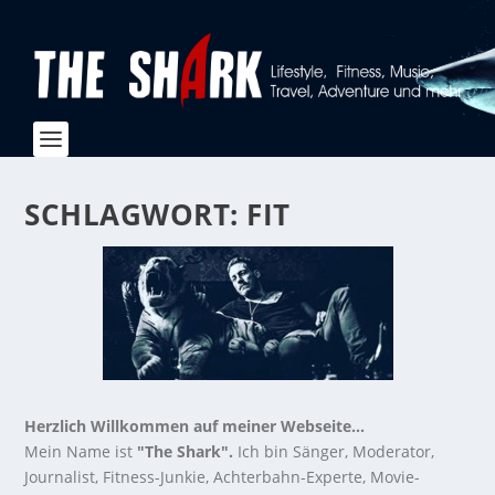
SCHLAGWORT:
FIT
Herzlich Willkommen auf meiner Webseite...
Mein Name ist
"The Shark".
Ich bin Sänger, Moderator,
Journalist, Fitness-Junkie, Achterbahn-Experte, Movie-