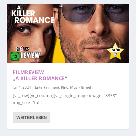
FILMREVIEW
„A KILLER ROMANCE“
Juli 4, 2024
|
Entertainment, Kino, Musik & mehr
[vc_row][vc_column][vc_single_image image=“8338″
img_size=“full“...
WEITERLESEN