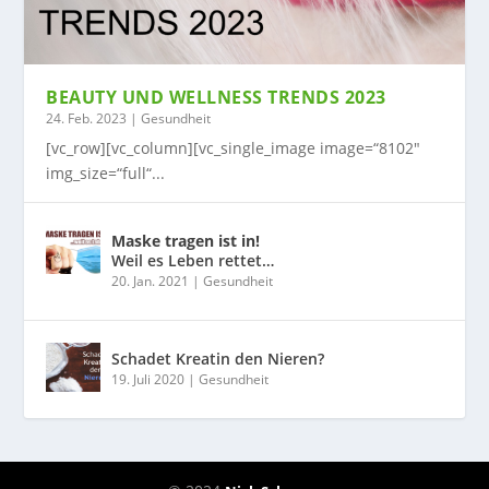
BEAUTY UND WELLNESS TRENDS 2023
24. Feb. 2023
|
Gesundheit
[vc_row][vc_column][vc_single_image image=“8102″
img_size=“full“...
Maske tragen ist in!
Weil es Leben rettet…
20. Jan. 2021
|
Gesundheit
Schadet Kreatin den Nieren?
19. Juli 2020
|
Gesundheit