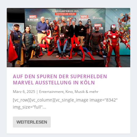
AUF DEN SPUREN DER SUPERHELDEN
MARVEL AUSSTELLUNG IN KÖLN
März 6, 2025
|
Entertainment, Kino, Musik & mehr
[vc_row][vc_column][vc_single_image image=“8342″
img_size=“full“...
WEITERLESEN