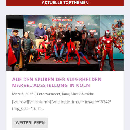
AKTUELLE TOPTHEMEN
AUF DEN SPUREN DER SUPERHELDEN
MARVEL AUSSTELLUNG IN KÖLN
März 6, 2025
|
Entertainment, Kino, Musik & mehr
[vc_row][vc_column][vc_single_image image=“8342″
img_size=“full“...
WEITERLESEN