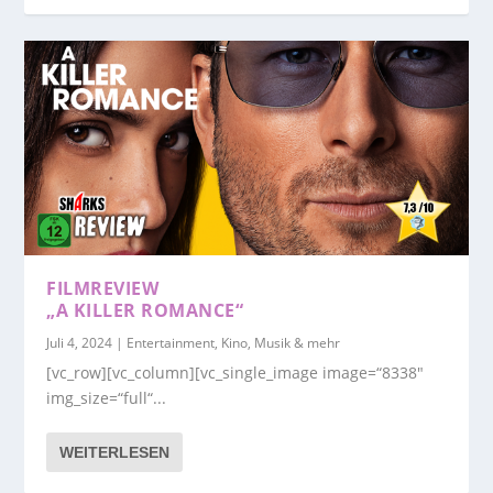
FILMREVIEW
„A KILLER ROMANCE“
Juli 4, 2024
|
Entertainment, Kino, Musik & mehr
[vc_row][vc_column][vc_single_image image=“8338″
img_size=“full“...
WEITERLESEN