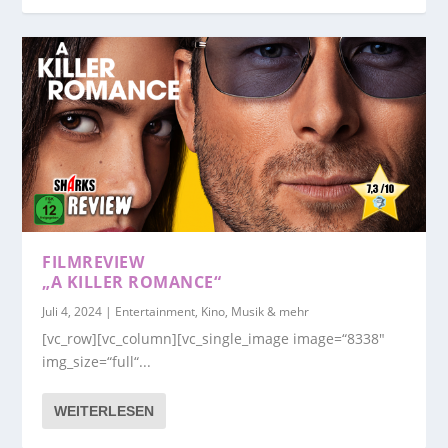
FILMREVIEW
„A KILLER ROMANCE“
Juli 4, 2024
|
Entertainment, Kino, Musik & mehr
[vc_row][vc_column][vc_single_image image=“8338″
img_size=“full“...
WEITERLESEN