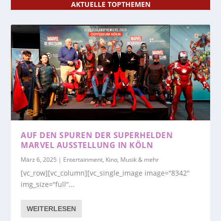
AKTUELLE TOPTHEMEN
AUF DEN SPUREN DER SUPERHELDEN
MARVEL AUSSTELLUNG IN KÖLN
März 6, 2025
|
Entertainment, Kino, Musik & mehr
[vc_row][vc_column][vc_single_image image=“8342″
img_size=“full“...
WEITERLESEN