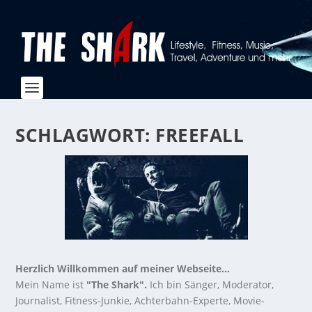
SCHLAGWORT:
FREEFALL
Herzlich Willkommen auf meiner Webseite...
Mein Name ist
"The Shark".
Ich bin Sänger, Moderator,
Journalist, Fitness-Junkie, Achterbahn-Experte, Movie-