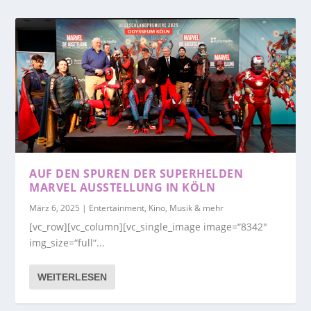
AUF DEN SPUREN DER SUPERHELDEN
MARVEL AUSSTELLUNG IN KÖLN
März 6, 2025
|
Entertainment, Kino, Musik & mehr
[vc_row][vc_column][vc_single_image image=“8342″
img_size=“full“...
WEITERLESEN