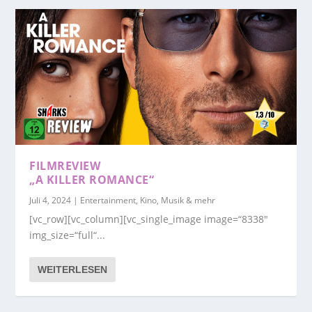
FILMREVIEW
„A KILLER ROMANCE“
Juli 4, 2024
|
Entertainment, Kino, Musik & mehr
[vc_row][vc_column][vc_single_image image=“8338″
img_size=“full“...
WEITERLESEN