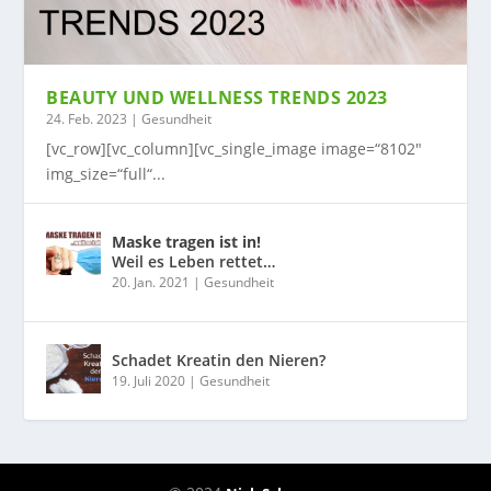
BEAUTY UND WELLNESS TRENDS 2023
24. Feb. 2023
|
Gesundheit
[vc_row][vc_column][vc_single_image image=“8102″
img_size=“full“...
Maske tragen ist in!
Weil es Leben rettet…
20. Jan. 2021
|
Gesundheit
Schadet Kreatin den Nieren?
19. Juli 2020
|
Gesundheit