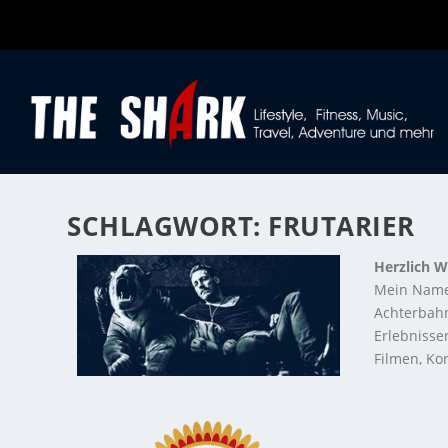
SCHLAGWORT:
FRUTARIER
Herzlich W
Mein Name
Achterbahn
Erlebnisse
Filmen, Kon