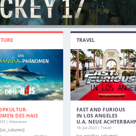
TURE
TRAVEL
OPKULTUR-
FAST AND FURIOUS
OMEN
DES HAIS
IN LOS ANGELES
U.A. NEUE ACHTERBAH
2023
|
Adventure
18. Juli 2023
|
Travel
][vc_column]
[vc_row][vc_column]