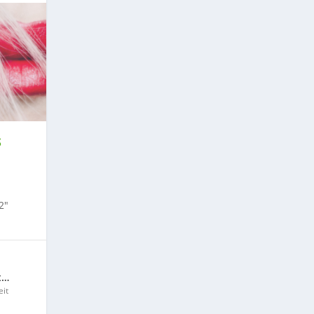
S
2″
t…
it