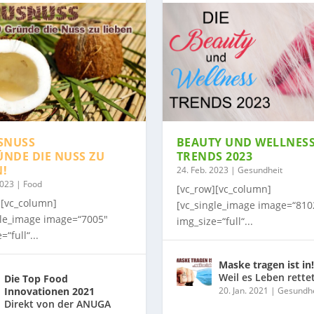
SNUSS
BEAUTY UND WELLNES
ÜNDE DIE NUSS ZU
TRENDS 2023
N!
24. Feb. 2023
|
Gesundheit
2023
|
Food
[vc_row][vc_column]
][vc_column]
[vc_single_image image=“810
gle_image image=“7005″
img_size=“full“...
=“full“...
Maske tragen ist in!
Weil es Leben rette
Die Top Food
Innovationen 2021
20. Jan. 2021
|
Gesundhe
Direkt von der ANUGA