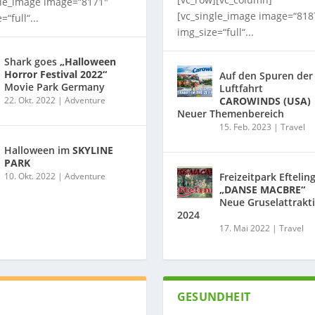
gle_image image=“8171″
[vc_single_image image=“818
=“full“...
img_size=“full“...
Shark goes
„Halloween
Horror Festival 2022“
Auf den Spuren der
Movie Park Germany
Luftfahrt
22. Okt. 2022
|
Adventure
CAROWINDS (USA)
Neuer Themenbereich
15. Feb. 2023
|
Travel
Halloween im
SKYLINE
PARK
10. Okt. 2022
|
Adventure
Freizeitpark Eftelin
„DANSE MACBRE“
Neue Gruselattrakt
2024
17. Mai 2022
|
Travel
GESUNDHEIT