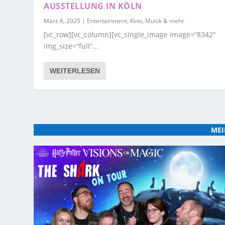
AUSSTELLUNG IN KÖLN
März 6, 2025
|
Entertainment, Kino, Musik & mehr
[vc_row][vc_column][vc_single_image image=“8342″
img_size=“full“...
WEITERLESEN
MEI