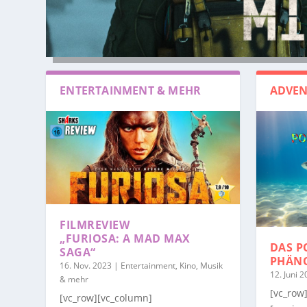
ENTERTAINMENT & MEHR
ADVEN
FILMREVIEW
„FURIOSA: A MAD MAX
DAS P
SAGA“
PHÄN
16. Nov. 2023
|
Entertainment, Kino, Musik
12. Juni 
& mehr
[vc_row
[vc_row][vc_column]