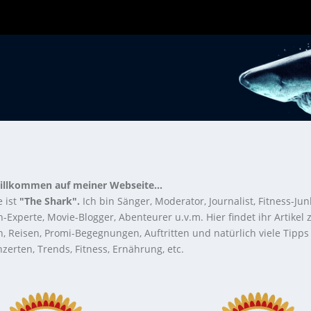
illkommen auf meiner Webseite...
 ist
"The Shark".
Ich bin Sänger, Moderator, Journalist, Fitness-Jun
-Experte, Movie-Blogger, Abenteurer u.v.m. Hier findet ihr Artikel
n, Reisen, Promi-Begegnungen, Auftritten und natürlich viele Tipps
zerten, Trends, Fitness, Ernährung, etc.