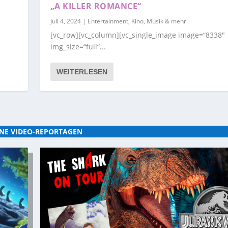
„A KILLER ROMANCE“
Juli 4, 2024
|
Entertainment, Kino, Musik & mehr
[vc_row][vc_column][vc_single_image image=“8338″
img_size=“full“...
WEITERLESEN
NE VIDEO-REPORTAGEN