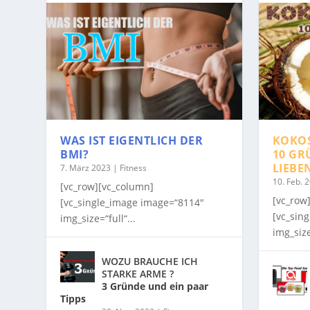
WAS IST EIGENTLICH DER
KOKO
BMI?
10 GR
LIEBE
7. März 2023
|
Fitness
10. Feb. 
[vc_row][vc_column]
[vc_row
[vc_single_image image=“8114″
[vc_sin
img_size=“full“...
img_size
WOZU BRAUCHE ICH
STARKE ARME ?
3 Gründe und ein paar
Tipps