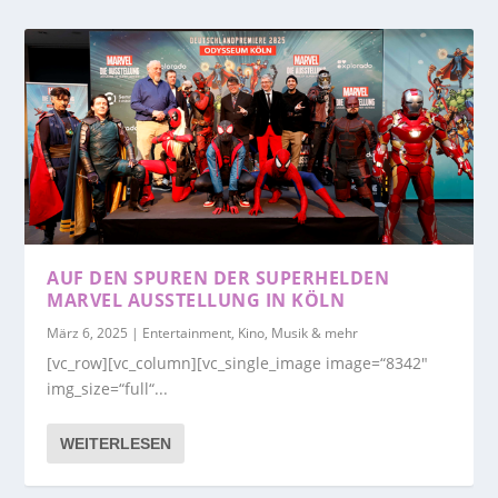
AUF DEN SPUREN DER SUPERHELDEN
MARVEL AUSSTELLUNG IN KÖLN
März 6, 2025
|
Entertainment, Kino, Musik & mehr
[vc_row][vc_column][vc_single_image image=“8342″
img_size=“full“...
WEITERLESEN