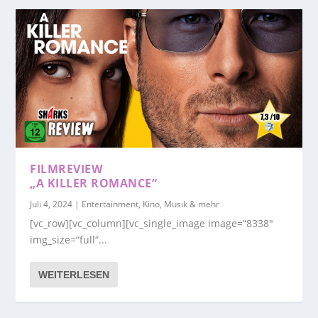
FILMREVIEW
„A KILLER ROMANCE“
Juli 4, 2024
|
Entertainment, Kino, Musik & mehr
[vc_row][vc_column][vc_single_image image=“8338″
img_size=“full“...
WEITERLESEN