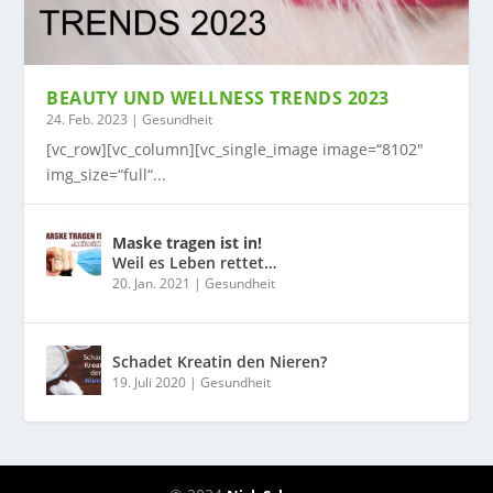
BEAUTY UND WELLNESS TRENDS 2023
24. Feb. 2023
|
Gesundheit
[vc_row][vc_column][vc_single_image image=“8102″
img_size=“full“...
Maske tragen ist in!
Weil es Leben rettet…
20. Jan. 2021
|
Gesundheit
Schadet Kreatin den Nieren?
19. Juli 2020
|
Gesundheit