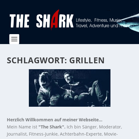
SCHLAGWORT:
GRILLEN
Herzlich Willkommen auf meiner Webseite...
Mein Name ist
"The Shark".
Ich bin Sänger, Moderator,
Journalist, Fitness-Junkie, Achterbahn-Experte, Movie-