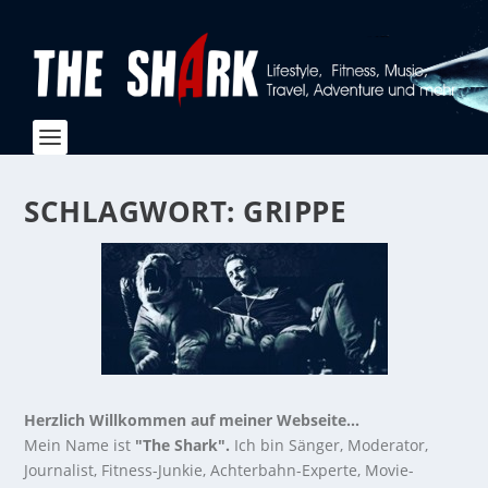
SCHLAGWORT:
GRIPPE
Herzlich Willkommen auf meiner Webseite...
Mein Name ist
"The Shark".
Ich bin Sänger, Moderator,
Journalist, Fitness-Junkie, Achterbahn-Experte, Movie-