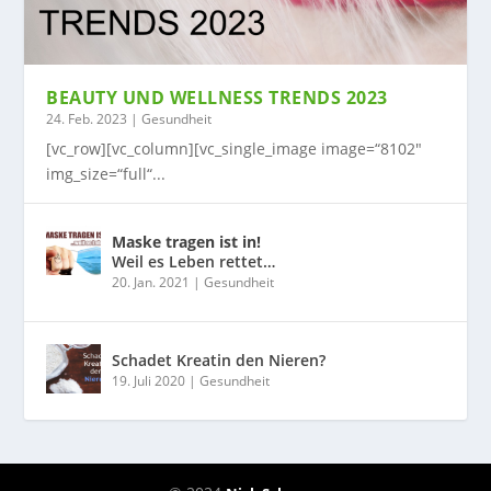
BEAUTY UND WELLNESS TRENDS 2023
24. Feb. 2023
|
Gesundheit
[vc_row][vc_column][vc_single_image image=“8102″
img_size=“full“...
Maske tragen ist in!
Weil es Leben rettet…
20. Jan. 2021
|
Gesundheit
Schadet Kreatin den Nieren?
19. Juli 2020
|
Gesundheit