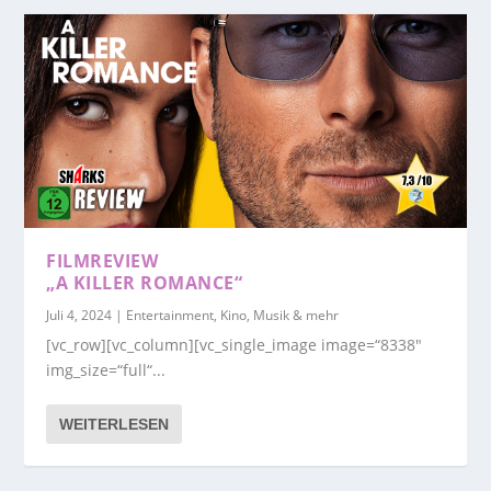
FILMREVIEW
„A KILLER ROMANCE“
Juli 4, 2024
|
Entertainment, Kino, Musik & mehr
[vc_row][vc_column][vc_single_image image=“8338″
img_size=“full“...
WEITERLESEN