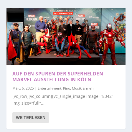
AUF DEN SPUREN DER SUPERHELDEN
MARVEL AUSSTELLUNG IN KÖLN
März 6, 2025
|
Entertainment, Kino, Musik & mehr
[vc_row][vc_column][vc_single_image image=“8342″
img_size=“full“...
WEITERLESEN