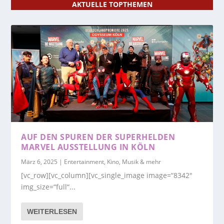
AKTUELLE TOPTHEMEN
AUF DEN SPUREN DER SUPERHELDEN
MARVEL AUSSTELLUNG IN KÖLN
März 6, 2025
|
Entertainment, Kino, Musik & mehr
[vc_row][vc_column][vc_single_image image=“8342″
img_size=“full“...
WEITERLESEN