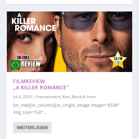
FILMREVIEW
„A KILLER ROMANCE“
Juli 4, 2024
|
Entertainment, Kino, Musik & mehr
[vc_row][vc_column][vc_single_image image=“8338″
img_size=“full“...
WEITERLESEN