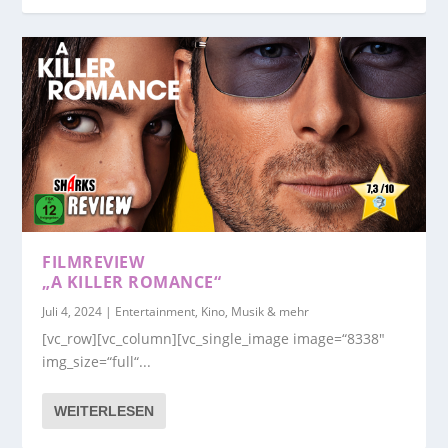
FILMREVIEW
„A KILLER ROMANCE“
Juli 4, 2024
|
Entertainment, Kino, Musik & mehr
[vc_row][vc_column][vc_single_image image=“8338″
img_size=“full“...
WEITERLESEN