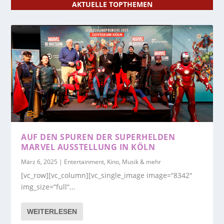
AKTUELLE TOPTHEMEN
AUF DEN SPUREN DER SUPERHELDEN
MARVEL AUSSTELLUNG IN KÖLN
März 6, 2025
|
Entertainment, Kino, Musik & mehr
[vc_row][vc_column][vc_single_image image=“8342″
img_size=“full“...
WEITERLESEN