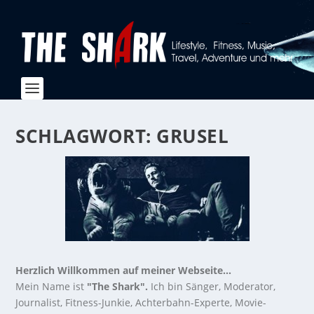
SCHLAGWORT:
GRUSEL
Herzlich Willkommen auf meiner Webseite...
Mein Name ist
"The Shark".
Ich bin Sänger, Moderator,
Journalist, Fitness-Junkie, Achterbahn-Experte, Movie-