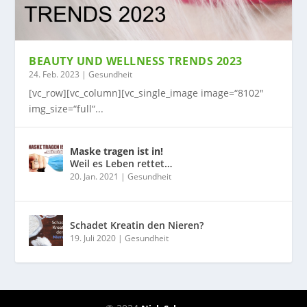
BEAUTY UND WELLNESS TRENDS 2023
24. Feb. 2023
|
Gesundheit
[vc_row][vc_column][vc_single_image image=“8102″
img_size=“full“...
Maske tragen ist in!
Weil es Leben rettet…
20. Jan. 2021
|
Gesundheit
Schadet Kreatin den Nieren?
19. Juli 2020
|
Gesundheit