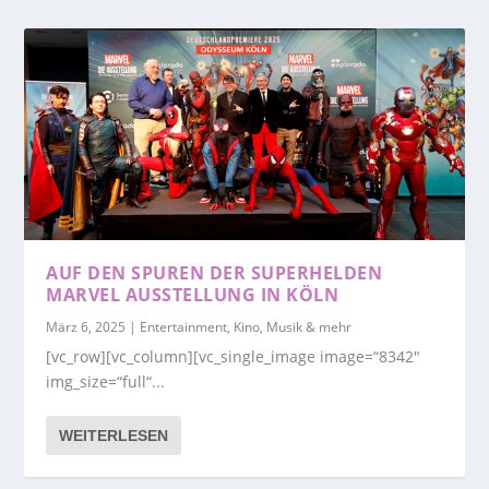
AUF DEN SPUREN DER SUPERHELDEN
MARVEL AUSSTELLUNG IN KÖLN
März 6, 2025
|
Entertainment, Kino, Musik & mehr
[vc_row][vc_column][vc_single_image image=“8342″
img_size=“full“...
WEITERLESEN