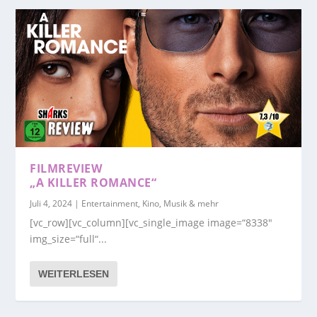
FILMREVIEW
„A KILLER ROMANCE“
Juli 4, 2024
|
Entertainment, Kino, Musik & mehr
[vc_row][vc_column][vc_single_image image=“8338″
img_size=“full“...
WEITERLESEN