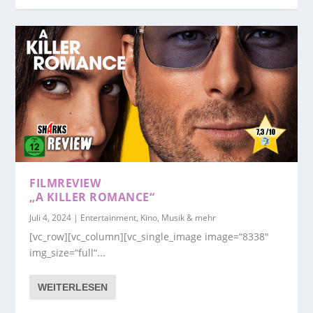
FILMREVIEW
„A KILLER ROMANCE“
Juli 4, 2024
|
Entertainment, Kino, Musik & mehr
[vc_row][vc_column][vc_single_image image=“8338″
img_size=“full“...
WEITERLESEN