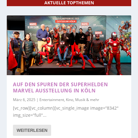
AKTUELLE TOPTHEMEN
AUF DEN SPUREN DER SUPERHELDEN
MARVEL AUSSTELLUNG IN KÖLN
März 6, 2025
|
Entertainment, Kino, Musik & mehr
[vc_row][vc_column][vc_single_image image=“8342″
img_size=“full“...
WEITERLESEN