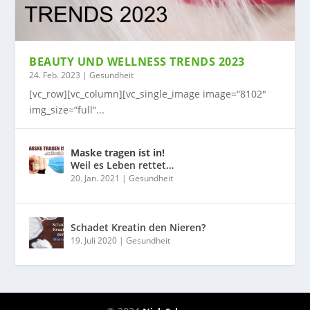
BEAUTY UND WELLNESS TRENDS 2023
24. Feb. 2023
|
Gesundheit
[vc_row][vc_column][vc_single_image image=“8102″
img_size=“full“...
Maske tragen ist in!
Weil es Leben rettet…
20. Jan. 2021
|
Gesundheit
Schadet Kreatin den Nieren?
19. Juli 2020
|
Gesundheit