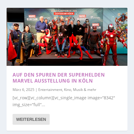
AUF DEN SPUREN DER SUPERHELDEN
MARVEL AUSSTELLUNG IN KÖLN
März 6, 2025
|
Entertainment, Kino, Musik & mehr
[vc_row][vc_column][vc_single_image image=“8342″
img_size=“full“...
WEITERLESEN