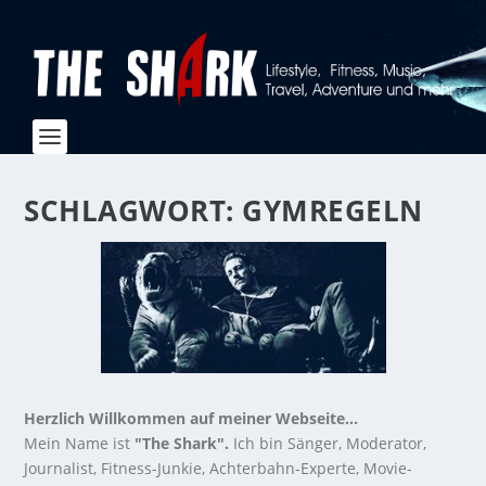
SCHLAGWORT:
GYMREGELN
Herzlich Willkommen auf meiner Webseite...
Mein Name ist
"The Shark".
Ich bin Sänger, Moderator,
Journalist, Fitness-Junkie, Achterbahn-Experte, Movie-