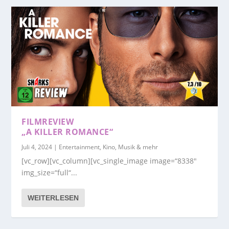
FILMREVIEW
„A KILLER ROMANCE“
Juli 4, 2024
|
Entertainment, Kino, Musik & mehr
[vc_row][vc_column][vc_single_image image=“8338″
img_size=“full“...
WEITERLESEN