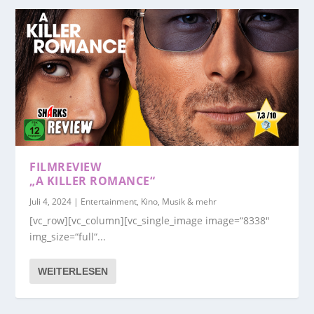
FILMREVIEW
„A KILLER ROMANCE“
Juli 4, 2024
|
Entertainment, Kino, Musik & mehr
[vc_row][vc_column][vc_single_image image=“8338″
img_size=“full“...
WEITERLESEN