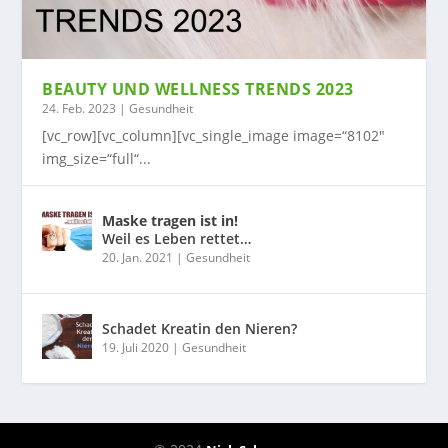
BEAUTY UND WELLNESS TRENDS 2023
24. Feb. 2023
|
Gesundheit
[vc_row][vc_column][vc_single_image image=“8102″
img_size=“full“...
Maske tragen ist in!
Weil es Leben rettet…
20. Jan. 2021
|
Gesundheit
Schadet Kreatin den Nieren?
19. Juli 2020
|
Gesundheit