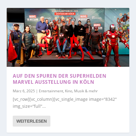
AUF DEN SPUREN DER SUPERHELDEN
MARVEL AUSSTELLUNG IN KÖLN
März 6, 2025
|
Entertainment, Kino, Musik & mehr
[vc_row][vc_column][vc_single_image image=“8342″
img_size=“full“...
WEITERLESEN