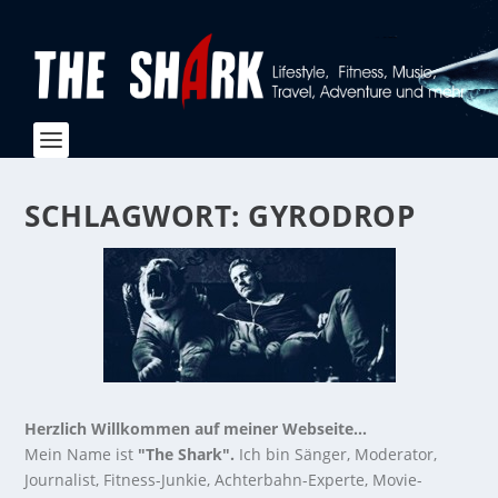
SCHLAGWORT:
GYRODROP
Herzlich Willkommen auf meiner Webseite...
Mein Name ist
"The Shark".
Ich bin Sänger, Moderator,
Journalist, Fitness-Junkie, Achterbahn-Experte, Movie-